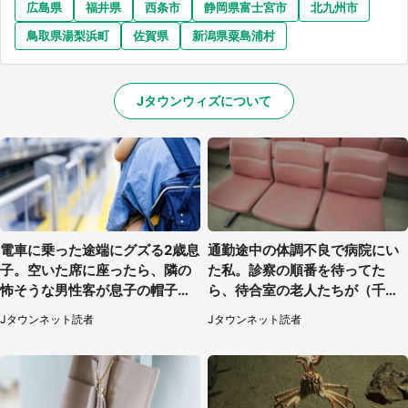
広島県
福井県
西条市
静岡県富士宮市
北九州市
鳥取県湯梨浜町
佐賀県
新潟県粟島浦村
Jタウンウィズについて
電車に乗った途端にグズる2歳息
通勤途中の体調不良で病院にい
子。空いた席に座ったら、隣の
た私。診察の順番を待ってた
怖そうな男性客が息子の帽子に
ら、待合室の老人たちが（千葉
手を伸ばし（千葉県・40代女
県・50代男性）
Jタウンネット読者
Jタウンネット読者
性）