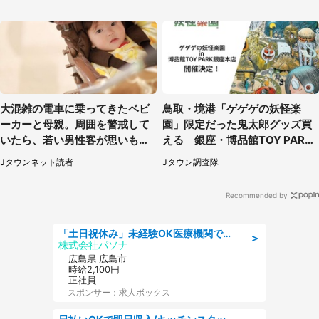
大混雑の電車に乗ってきたベビ
鳥取・境港「ゲゲゲの妖怪楽
ーカーと母親。周囲を警戒して
園」限定だった鬼太郎グッズ買
いたら、若い男性客が思いもよ
える 銀座・博品館TOY PARK
らぬ行動に（東京都・50代女
へ急げ【8／8～31】
Jタウンネット読者
Jタウン調査隊
性）
Recommended by
「土日祝休み」未経験OK医療機関での治験コーディネーターのお仕事
＞
株式会社パソナ
広島県 広島市
時給2,100円
正社員
スポンサー：求人ボックス