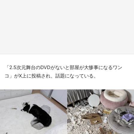
日向翔陽＆影山飛雄が笹かまを食べる！ アニ
メ『ハイキュー！！』×老舗「鐘崎」コラボで
限定グッズも【8／1～31】
もっとみる
「2.5次元舞台のDVDがないと部屋が大惨事になるワン
コ」がX上に投稿され、話題になっている。