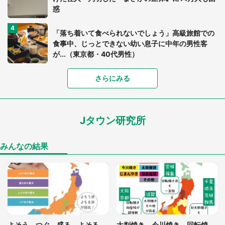
惑
「落ち着いて食べられないでしょう」高級旅館での
食事中、じっとできない幼い息子に中年の男性客
が...（東京都・40代男性）
「富豪すぎ」1歳息子の〝店頭駄々こね〟の内容に1.
さらにみる
7万人驚がく 「お菓子売り場ならまだしも...」「ハ
ードル高い」
Jタウン研究所
「閉所恐怖症の私は新幹線で大パニック。隣席の青
年に『手を繋いで』とお願いしたら...」 体験談に
8万人感動
みんなの結果
「ゾワゾワする」「本当に気持ち悪い」 道端でバ
グっちゃってた〝野生の野菜〟に6.5万人戦慄
あまりにも四角すぎる猫、激写される 「これもう
よそう、つぐ、盛る、よそる...
大判焼き、今川焼き、回転焼