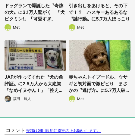
ドッグランで爆誕した〝奇跡
引き出しをあけると、その下
の犬〟に3.1万人驚がく 「犬
で！？ ハスキーあるあるな
ピクミン!」「可愛すぎ」
〝謎行動〟に5.7万人ほっこり
Met
Met
選択する
JAFが作ってくれた〝犬の免
赤ちゃんトイプードル、ウサ
許証〟に2.5万人から大絶賛
ギと初対面で激ビビり まさ
「なめイヌやん！」「控えめ
かの〝逃げ方〟に5.7万人破顔
に言って良すぎる」
「人生一周目すぎ」
福田 週人
Met