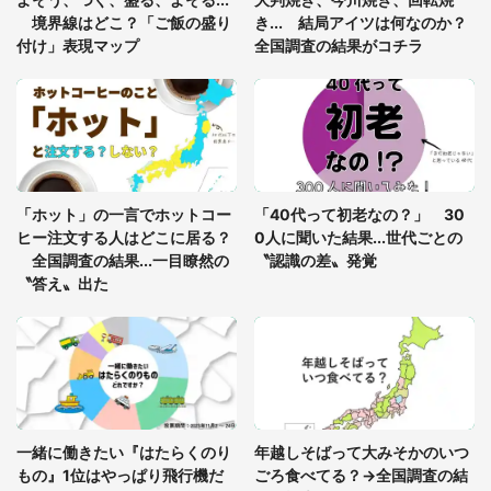
座布団だろ」「食パンの耳」と1.4万人困惑
境界線はどこ？「ご飯の盛り
き... 結局アイツは何なのか？
付け」表現マップ
全国調査の結果がコチラ
「修学旅行に途中参加する娘を送って行ったら、真
っ暗な道で遭難状態。なんとか見つけた民家に助け
を求めると、住人の男性が...」
「孫にあげると思って、あなたにこれをあげる」
真夏の山道で見知らぬお婆さんに握らされたもの
「ホット」の一言でホットコー
「40代って初老なの？」 30
（山口県・30代女性）
ヒー注文する人はどこに居る？
0人に聞いた結果...世代ごとの
全国調査の結果...一目瞭然の
〝認識の差〟発覚
〝答え〟出た
一緒に働きたい『はたらくのり
年越しそばって大みそかのいつ
もの』1位はやっぱり飛行機だ
ごろ食べてる？→全国調査の結