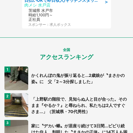
日払いOKで即日収入/キッチンスタッフ/「原付免許必須」デリバリー業務など、自己成長可能な幅広い仕事に挑戦!髪型自由&ピアス・ネイルOK/茨城県/水戸市
＞
肉メシ 水戸店
茨城県 水戸市
時給1,100円～
正社員
スポンサー：求人ボックス
全国
アクセスランキング
かくれんぼの鬼が振り返ると...2歳娘が〝まさかの
姿〟に 父「2～3分探しました」
「上野駅の階段で、見知らぬ人と目が合った。その
まま『やるか？』と尋ねられ、私たちは2人ですぐ
さま...」（茨城県・70代男性）
家に〝デカい蛾〟が居座り続けて3日間...ビビり続
けた住人 判明した〝まさかの正体〟に14万人も困