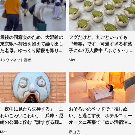
最後の同窓会のため、大混雑の
フグだけど、丸ごといっても
東京駅へ荷物を抱えて繰り出し
〝無毒〟です 可愛すぎる和菓
た老母。ゆっくり階段を降りて
子に4.7万人夢中「ふぐぅ～」
たらスーツの男性が（東京都・
「職人の技ですね」
Jタウンネット読者
Met
50代女性）
「夜中に見たら失神する」「こ
おそろいのベッドで「推しぬ
わいこわいこわい」 兵庫・尼
い」と過ごす夜 ホテルニュー
崎の公園に佇む〝謎すぎる顔〟
オータニ幕張で「ぬい活宿泊プ
に1.3万人戦慄
ラン」開始【8／8～3／31】
Met
森山 光