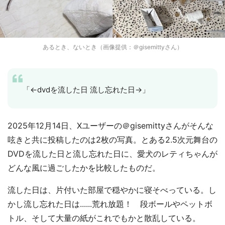
あるとき、ないとき（画像提供：＠gisemittyさん）
「←dvdを流した日 流し忘れた日→」
2025年12月14日、Xユーザーの＠gisemittyさんがそんな
呟きと共に投稿したのは2枚の写真。とある2.5次元舞台の
DVDを流した日と流し忘れた日に、愛犬のレティちゃんが
どんな風に過ごしたかを比較したものだ。
流した日は、片付いた部屋で穏やかに寝そべっている。し
かし流し忘れた日は......荒れ放題！ 段ボールやペットボ
トル、そして大量の紙がこれでもかと散乱している。