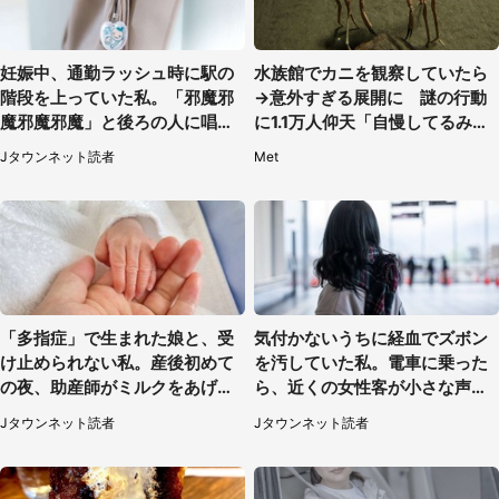
妊娠中、通勤ラッシュ時に駅の
水族館でカニを観察していたら
階段を上っていた私。「邪魔邪
→意外すぎる展開に 謎の行動
魔邪魔邪魔」と後ろの人に唱え
に1.1万人仰天「自慢してるみた
られて（神奈川県・30代女性）
い」
Jタウンネット読者
Met
「多指症」で生まれた娘と、受
気付かないうちに経血でズボン
け止められない私。産後初めて
を汚していた私。電車に乗った
の夜、助産師がミルクをあげて
ら、近くの女性客が小さな声で
るのを見て...（静岡県・20代女
（千葉県・10代女性）
Jタウンネット読者
Jタウンネット読者
性）