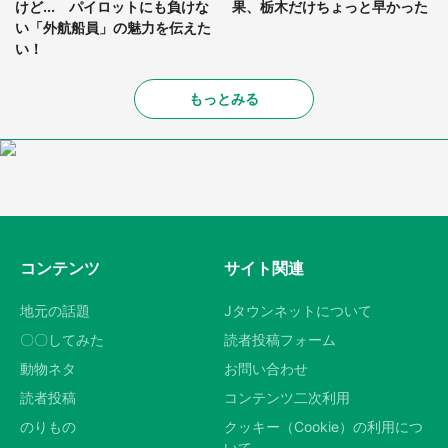
けど... パイロットにも負けな
果、栃木だけちょっと早かった
い「外航船員」の魅力を伝えた
い！
もっとみる
コンテンツ
サイト関連
地元の話題
Jタウンネットについて
〇〇してみた
読者投稿フォーム
動物ネタ
お問い合わせ
読者投稿
コンテンツ二次利用
のりもの
クッキー（Cookie）の利用につ
いて