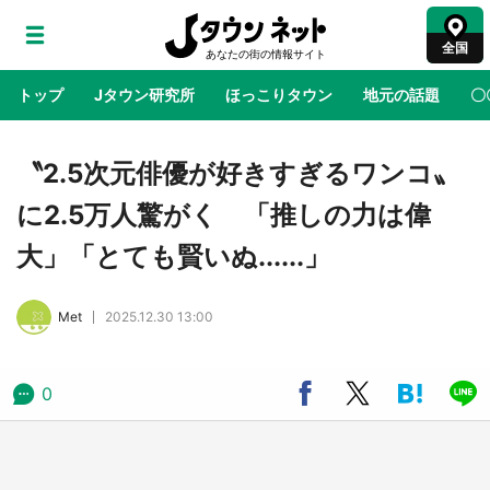
全国
トップ
Jタウン研究所
ほっこりタウン
地元の話題
〇
地域×二次元
絶景
あの時はありがとう
物語がはじ
〝2.5次元俳優が好きすぎるワンコ〟
に2.5万人驚がく 「推しの力は偉
鳥取・境港「ゲゲゲの妖怪楽園」限定だった鬼
大」「とても賢いぬ......」
太郎グッズ買える 銀座・博品館TOY PARKへ
急げ【8／8～31】
Met
2025.12.30 13:00
ラプラス・ダークネスが栃木県を征服！？ 県
公式プロモ動画で「聖地」が生産されてます
【7／31～1／31】
0
『薬屋のひとりごと』の〝舞〟の世界に入り込
む 六本木ヒルズ展望台でコラボ、本邦初公開
の「猫猫像」も【8／1～10／26】