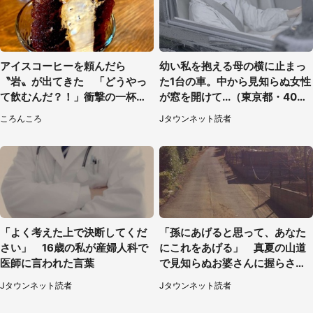
アイスコーヒーを頼んだら
幼い私を抱える母の横に止まっ
〝岩〟が出てきた 「どうやっ
た1台の車。中から見知らぬ女性
て飲むんだ？！」衝撃の一杯が
が窓を開けて...（東京都・40代
話題
男性）
ころんころ
Jタウンネット読者
「よく考えた上で決断してくだ
「孫にあげると思って、あなた
さい」 16歳の私が産婦人科で
にこれをあげる」 真夏の山道
医師に言われた言葉
で見知らぬお婆さんに握らされ
たもの（山口県・30代女性）
Jタウンネット読者
Jタウンネット読者