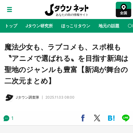
全国
トップ
Jタウン研究所
ほっこりタウン
地元の話題
〇
地域×二次元
絶景
あの時はありがとう
物語がはじ
魔法少女も、ラブコメも、スポ根も
〝アニメで選ばれる〟を目指す新潟は
ラプラス・ダークネスが栃木県を征服！？ 県
聖地のジャンルも豊富【新潟が舞台の
公式プロモ動画で「聖地」が生産されてます
【7／31～1／31】
二次元まとめ】
『薬屋のひとりごと』の〝舞〟の世界に入り込
Jタウン調査隊
2025.11.03 08:00
む 六本木ヒルズ展望台でコラボ、本邦初公開
の「猫猫像」も【8／1～10／26】
1
日向翔陽＆影山飛雄が笹かまを食べる！ アニ
メ『ハイキュー！！』×老舗「鐘崎」コラボで
限定グッズも【8／1～31】