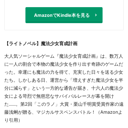
AmazonでKindle本を見る
【ライトノベル】魔法少女育成計画
大人気ソーシャルゲーム『魔法少女育成計画』は、数万人
に一人の割合で本物の魔法少女を作り出す奇跡のゲームだ
った。幸運にも魔法の力を得て、充実した日々を送る少女
たち。しかしある日、運営から「増えすぎた魔法少女を半
分に減らす」という一方的な通告が届き、十六人の魔法少
女による苛烈で無慈悲なサバイバルレースが幕を開け
た......。第2回「このラノ」大賞・栗山千明賞受賞作家の遠
藤浅蜊が贈る、マジカルサスペンスバトル！（Amazonよ
り引用）