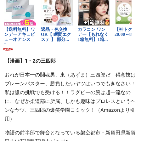
【漫画】1・2の三四郎
おれが日本一の闘魂男、東（あずま）三四郎だ！得意技は
ブレーンバスター、勝負したいヤツはいつでもきなさい！
私は誰の挑戦でも受ける！！ラグビーの腕は超一流なの
に、なぜか柔道部に所属、しかも趣味はプロレスというヘ
ンなヤツ、三四郎の爆笑学園コミック！（Amazonより引
用）
物語の前半部で舞台となっている架空都市・新賀田県新賀