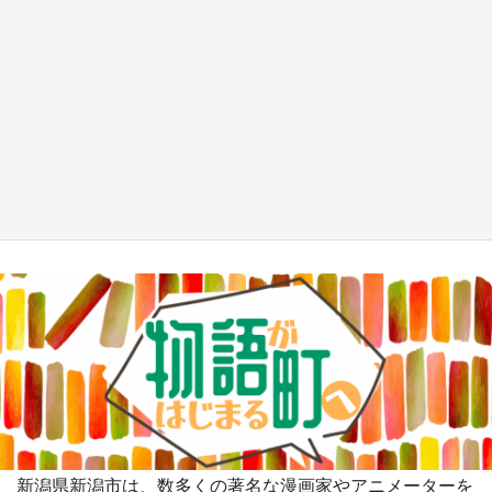
『小林さんちのメイドラゴン』と舞台のモデ
ル・越谷がコラボ 田んぼアートの見頃にあわ
せて企画続々【7／31～】
もっとみる
新潟県新潟市は、数多くの著名な漫画家やアニメーターを