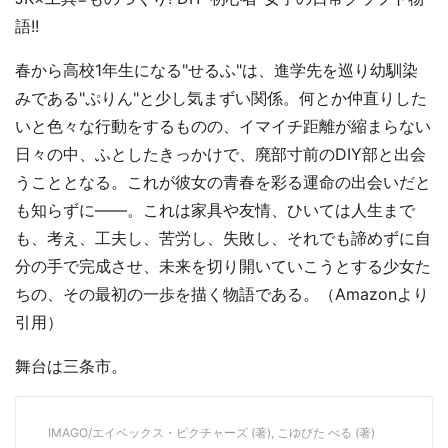
語!!
春から高校1年生になる"せるふ"は、進学先を巡り幼馴染
みである"ぷりん"と少し気まずい関係。何とか仲直りした
いと色々な行動をするものの、イマイチ距離が縮まらない
日々の中、ふとしたきっかけで、廃部寸前のDIY部と出会
うこととなる。これが彼女の青春を彩る運命の出会いだと
も知らずに――。これは家具や友情、ひいては人生まで
も、考え、工夫し、苦労し、失敗し、それでも諦めずに自
分の手で完成させ、未来を切り開いていこうとする少女た
ちの、その最初の一歩を描く物語である。（Amazonより
引用）
舞台は三条市。
IMAGO/エイベックス・ピクチャーズ (著), こゆびた べる (著)