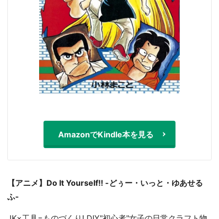
AmazonでKindle本を見る
【アニメ】Do It Yourself!! -どぅー・いっと・ゆあせる
ふ-
JK×工具=ものづくり! DIY"初心者"女子の日常クラフト物