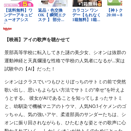
【映画】アイの歌声を聴かせて
景部高等学校に転入してきた謎の美少女、シオンは抜群の
運動神経と天真爛漫な性格で学校の人気者になるが...実は
試験中の【AI】だった！
シオンはクラスでいつもひとりぼっちのサトミの前で突然
歌い出し、思いもよらない方法でサトミの"幸せ"を叶えよ
うとする。 彼女がAIであることを知ってしまったサトミ
と、幼馴染で機械マニアのトウマ、人気NO.1イケメンのゴ
ッちゃん、気の強いアヤ、柔道部員のサンダーたちは、シ
オンに振り回されながらも、ひたむきな姿とその歌声に心
動かされていく。 しかしシオンがサトミのためにとった