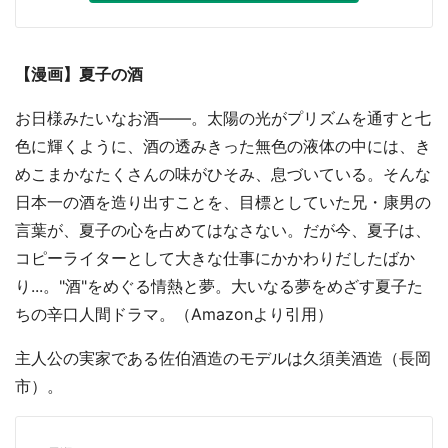
【漫画】夏子の酒
お日様みたいなお酒――。太陽の光がプリズムを通すと七
色に輝くように、酒の透みきった無色の液体の中には、き
めこまかなたくさんの味がひそみ、息づいている。そんな
日本一の酒を造り出すことを、目標としていた兄・康男の
言葉が、夏子の心を占めてはなさない。だが今、夏子は、
コピーライターとして大きな仕事にかかわりだしたばか
り...。"酒"をめぐる情熱と夢。大いなる夢をめざす夏子た
ちの辛口人間ドラマ。（Amazonより引用）
主人公の実家である佐伯酒造のモデルは久須美酒造（長岡
市）。