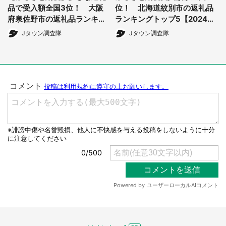
品で受入額全国3位！ 大阪
位！ 北海道紋別市の返礼品
府泉佐野市の返礼品ランキン
ランキングトップ5【2024年
グトップ5【2024年11月版】
11月版】
Jタウン調査隊
Jタウン調査隊