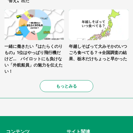
〝答え〟出た
一緒に働きたい『はたらくのり
年越しそばって大みそかのいつ
もの』1位はやっぱり飛行機だ
ごろ食べてる？→全国調査の結
けど... パイロットにも負けな
果、栃木だけちょっと早かった
い「外航船員」の魅力を伝えた
い！
もっとみる
コンテンツ
サイト関連