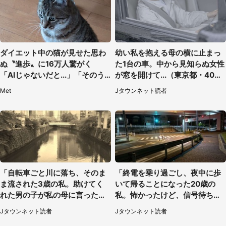
ダイエット中の猫が見せた思わ
幼い私を抱える母の横に止まっ
ぬ〝進歩〟に16万人驚がく
た1台の車。中から見知らぬ女性
「AIじゃないだと...」「そのう
が窓を開けて...（東京都・40代
ち喋りそう」
男性）
Met
Jタウンネット読者
「自転車ごと川に落ち、そのま
「終電を乗り過ごし、夜中に歩
ま流された3歳の私。助けてく
いて帰ることになった20歳の
れた男の子が私の母に言ったの
私。怖かったけど、信号待ちの
は...」（千葉県・20代女性）
車に道を尋ねたら...」（埼玉
Jタウンネット読者
Jタウンネット読者
県・60代女性）