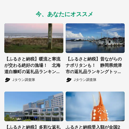
今、あなたにオススメ
【ふるさと納税】暖流と寒流
【ふるさと納税】昔ながらの
が交わる絶好の漁場！ 北海
ナポリタンも！ 静岡県焼津
道白糠町の返礼品ランキング
市の返礼品ランキングトップ
トップ3【2024年11月版】
3【2024年11月版】
Jタウン調査隊
Jタウン調査隊
【ふるさと納税】多彩な返礼
ふるさと納税受入額が全国2