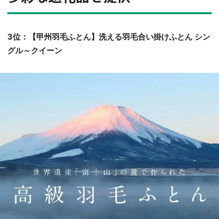
3位：【甲州羽毛ふとん】洗える羽毛合い掛けふとん シン
グル～クイーン