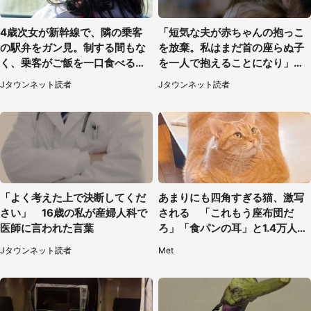
4歳次女が新幹線で、隣の乗客
「短気な夫が赤ちゃんの抱っこ
の駅弁をガン見。制する間もな
を放棄。私はまだ首の座らぬ子
く、乗客がご飯を一口食べると
を一人で抱えることになり」
（茨城県・50代女性）
（岩手県・40代女性）
Jタウンネット読者
Jタウンネット読者
「よく考えた上で決断してくだ
あまりにも四角すぎる猫、激写
さい」 16歳の私が産婦人科で
される 「これもう座布団だ
医師に言われた言葉
ろ」「食パンの耳」と1.4万人困
惑
Jタウンネット読者
Met