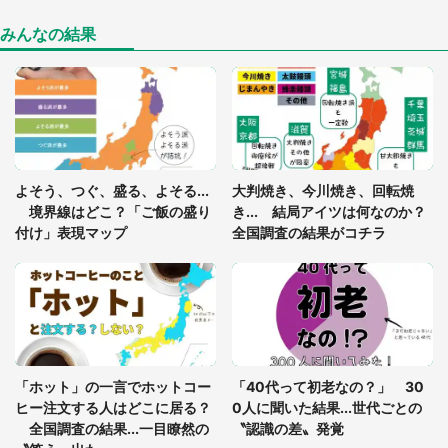
けた住人 判明した〝まさかの正体〟に14万人も困
惑
みんなの結果
「○○がない街に住んでいます」住人の呟きに30万
人驚がく 何が存在しないか、あなたはわかる？
「閉所恐怖症の私は新幹線で大パニック。隣席の青
年に『手を繋いで』とお願いしたら...」 体験談に
よそう、つぐ、盛る、よそる...
大判焼き、今川焼き、回転焼
8万人感動
境界線はどこ？「ご飯の盛り
き... 結局アイツは何なのか？
付け」表現マップ
全国調査の結果がコチラ
梅田の地下街でベビーカーを押しつつ迷う私に、見
知らぬおじいさんがわざわざ声をかけてきて（兵庫
県・30代女性）
「ゾワゾワする」「本当に気持ち悪い」 道端でバ
グっちゃってた〝野生の野菜〟に6.5万人戦慄
「ホット」の一言でホットコー
「40代って初老なの？」 30
ヒー注文する人はどこに居る？
0人に聞いた結果...世代ごとの
全国調査の結果...一目瞭然の
〝認識の差〟発覚