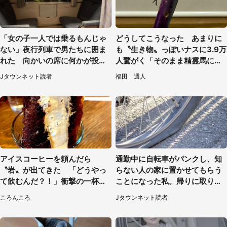
「女の子一人では乗るもんじゃ
どうしてこうなった あまりに
ない」夜行列車で男たちに囲ま
も〝生き物〟っぽいナスに3.9万
れた 向かいの席に何かが投げ
人驚がく「そのまま精霊馬に使
られて（秋田県・60代女性）
えそう」
Jタウンネット読者
福田 週人
アイスコーヒーを頼んだら
通勤中に自転車がパンクし、知
〝岩〟が出てきた 「どうやっ
らない人の家に置かせてもらう
て飲むんだ？！」衝撃の一杯が
ことになった私。帰りに取りに
話題
行くと、なんと...（東京都・40
ころんころ
Jタウンネット読者
代女性）