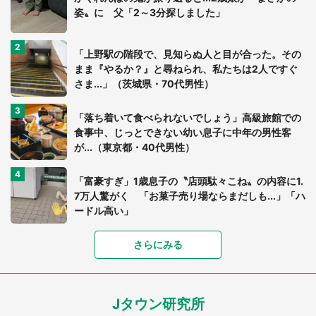
姿〟に 父「2～3分探しました」
「上野駅の階段で、見知らぬ人と目が合った。その
まま『やるか？』と尋ねられ、私たちは2人ですぐ
さま...」（茨城県・70代男性）
「落ち着いて食べられないでしょう」高級旅館での
食事中、じっとできない幼い息子に中年の男性客
が...（東京都・40代男性）
「富豪すぎ」1歳息子の〝店頭駄々こね〟の内容に1.
7万人驚がく 「お菓子売り場ならまだしも...」「ハ
ードル高い」
さらにみる
あまりにも四角すぎる猫、激写される 「これもう
座布団だろ」「食パンの耳」と1.4万人困惑
Jタウン研究所
家に〝デカい蛾〟が居座り続けて3日間...ビビり続