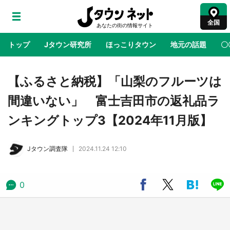
全国
トップ
Jタウン研究所
ほっこりタウン
地元の話題
〇
地域×二次元
絶景
あの時はありがとう
物語がはじ
【ふるさと納税】「山梨のフルーツは
間違いない」 富士吉田市の返礼品ラ
ラプラス・ダークネスが栃木県を征服！？ 県
ンキングトップ3【2024年11月版】
公式プロモ動画で「聖地」が生産されてます
【7／31～1／31】
Jタウン調査隊
2024.11.24 12:10
『薬屋のひとりごと』の〝舞〟の世界に入り込
む 六本木ヒルズ展望台でコラボ、本邦初公開
の「猫猫像」も【8／1～10／26】
0
日向翔陽＆影山飛雄が笹かまを食べる！ アニ
メ『ハイキュー！！』×老舗「鐘崎」コラボで
限定グッズも【8／1～31】