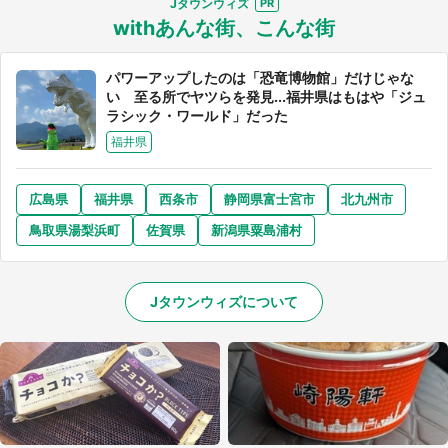
Jタウンウィズ
withあんな街、こんな街
パワーアップしたのは「恐竜博物館」だけじゃな
い 至る所でヤツらを発見...福井県はもはや「ジュ
ラシック・ワールド」だった
福井県
広島県
福井県
西条市
静岡県富士宮市
北九州市
鳥取県湯梨浜町
佐賀県
新潟県粟島浦村
Jタウンウィズについて