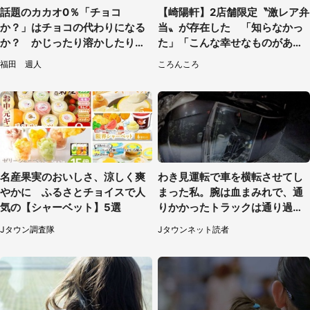
話題のカカオ0％「チョコ
【崎陽軒】2店舗限定〝激レア弁
か？」はチョコの代わりになる
当〟が存在した 「知らなかっ
か？ かじったり溶かしたりし
た」「こんな幸せなものがあっ
て食べてみた
たなんて...」
福田 週人
ころんころ
名産果実のおいしさ、涼しく爽
わき見運転で車を横転させてし
やかに ふるさとチョイスで人
まった私。腕は血まみれで、通
気の【シャーベット】5選
りかかったトラックは通り過ぎ
ていき...（福岡県・30代女性）
Jタウン調査隊
Jタウンネット読者