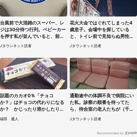
台風前で大混雑のスーパー、レ
花火大会ではぐれてしまった4
ジは30分待つ行列。ベビーカー
歳息子。会場中を探している
を押す私が並んでいると、前の
と、トイレ前で見知らぬ男性に
男性客が...
（東京都・女性）
Jタウンネット読者
Jタウンネット読者
話題のカカオ0％「チョコ
通勤途中の体調不良で病院にい
か？」はチョコの代わりになる
た私。診察の順番を待ってた
か？ かじったり溶かしたりし
ら、待合室の老人たちが（千葉
て食べてみた
県・50代男性）
福田 週人
Jタウンネット読者
Recommended by