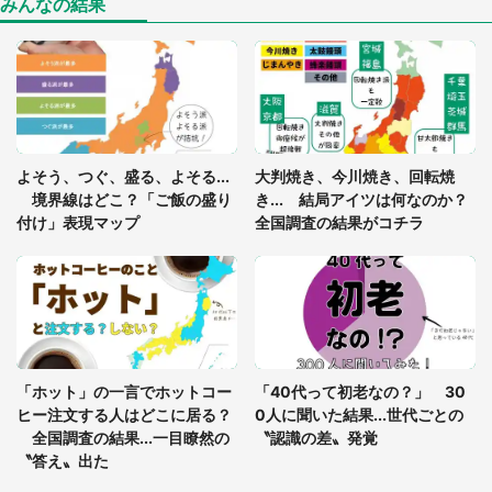
惑
みんなの結果
「○○がない街に住んでいます」住人の呟きに30万
人驚がく 何が存在しないか、あなたはわかる？
「閉所恐怖症の私は新幹線で大パニック。隣席の青
年に『手を繋いで』とお願いしたら...」 体験談に
よそう、つぐ、盛る、よそる...
大判焼き、今川焼き、回転焼
8万人感動
境界線はどこ？「ご飯の盛り
き... 結局アイツは何なのか？
付け」表現マップ
全国調査の結果がコチラ
梅田の地下街でベビーカーを押しつつ迷う私に、見
知らぬおじいさんがわざわざ声をかけてきて（兵庫
県・30代女性）
「ゾワゾワする」「本当に気持ち悪い」 道端でバ
グっちゃってた〝野生の野菜〟に6.5万人戦慄
「ホット」の一言でホットコー
「40代って初老なの？」 30
ヒー注文する人はどこに居る？
0人に聞いた結果...世代ごとの
全国調査の結果...一目瞭然の
〝認識の差〟発覚
〝答え〟出た