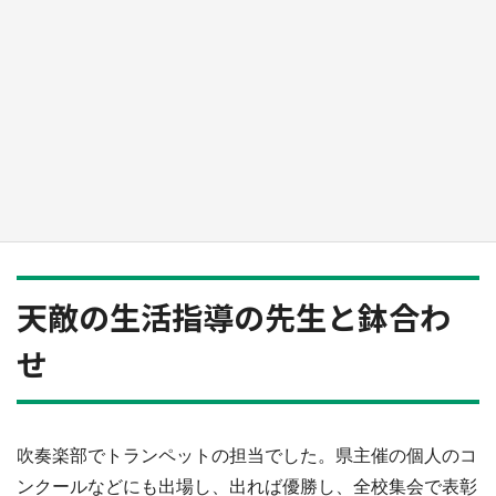
新宿駅に〝巨人用少女漫画〟が出現！？ バカ
デカサイズで、ページもめくれる『CIPHER』
『桜蘭高校ホスト部』『夏目友人帳』【～7／
26】
もっとみる
天敵の生活指導の先生と鉢合わ
せ
吹奏楽部でトランペットの担当でした。県主催の個人のコ
ンクールなどにも出場し、出れば優勝し、全校集会で表彰