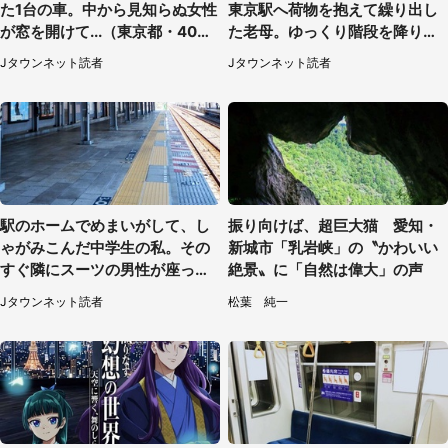
た1台の車。中から見知らぬ女性
東京駅へ荷物を抱えて繰り出し
が窓を開けて...（東京都・40代
た老母。ゆっくり階段を降りて
男性）
たらスーツの男性が（東京都・
Jタウンネット読者
Jタウンネット読者
50代女性）
駅のホームでめまいがして、し
振り向けば、超巨大猫 愛知・
ゃがみこんだ中学生の私。その
新城市「乳岩峡」の〝かわいい
すぐ隣にスーツの男性が座って
絶景〟に「自然は偉大」の声
きて（千葉県・20代女性）
Jタウンネット読者
松葉 純一