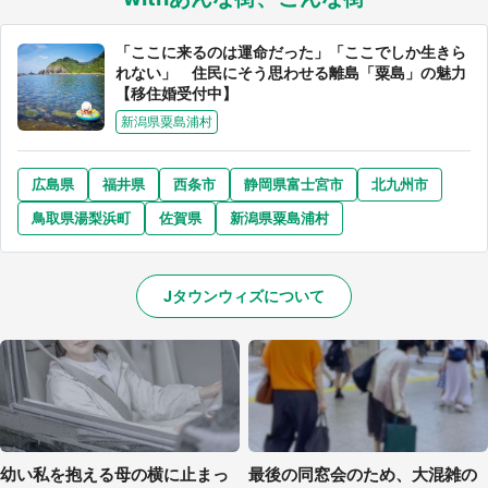
「ここに来るのは運命だった」「ここでしか生きら
れない」 住民にそう思わせる離島「粟島」の魅力
【移住婚受付中】
新潟県粟島浦村
広島県
福井県
西条市
静岡県富士宮市
北九州市
鳥取県湯梨浜町
佐賀県
新潟県粟島浦村
Jタウンウィズについて
幼い私を抱える母の横に止まっ
最後の同窓会のため、大混雑の