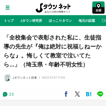
全国
トップ
Jタウン研究所
ほっこりタウン
地元の話題
〇
地域×二次元
絶景
あの時はありがとう
物語がはじ
「全校集会で表彰された私に、生徒指
導の先生が『俺は絶対に祝福しねーか
『薬屋のひとりごと』の〝舞〟の世界に入り込
らな』。悔しくて教室で泣いてた
む 六本木ヒルズ展望台でコラボ、本邦初公開
の「猫猫像」も【8／1～10／26】
ら...」（埼玉県・年齢不明女性）
日向翔陽＆影山飛雄が笹かまを食べる！ アニ
Jタウンネット読者
2023.07.01 11:00
メ『ハイキュー！！』×老舗「鐘崎」コラボで
限定グッズも【8／1～31】
23
『小林さんちのメイドラゴン』と舞台のモデ
ル・越谷がコラボ 田んぼアートの見頃にあわ
せて企画続々【7／31～】