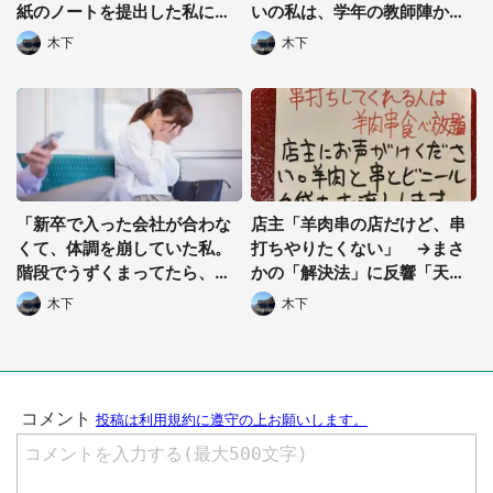
紙のノートを提出した私に、
いの私は、学年の教師陣か
化学の先生が...」（広島県・4
ら...」（岐阜県・30代女性）
木下
木下
0代男性）
「新卒で入った会社が合わな
店主「羊肉串の店だけど、串
くて、体調を崩していた私。
打ちやりたくない」 →まさ
階段でうずくまってたら、見
かの「解決法」に反響「天才
知らぬ会社員男性が...」（愛
現る」「最高やん」
木下
木下
知県・20代女性）
都道府選択