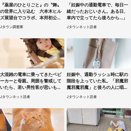
『薬屋のひとりごと』の〝舞〟
「妊娠中の通勤電車で、毎日一
の世界に入り込む 六本木ヒル
緒だったおじいさん。ある日、
ズ展望台でコラボ、本邦初公開
車内で立ってたら後ろから...」
の「猫猫像」も【8／1～10／2
Jタウン調査隊
Jタウンネット読者
6】
大混雑の電車に乗ってきたベビ
妊娠中、通勤ラッシュ時に駅の
ーカーと母親。周囲を警戒して
階段を上っていた私。「邪魔邪
いたら、若い男性客が思いもよ
魔邪魔邪魔」と後ろの人に唱え
らぬ行動に（東京都・50代女
られて（神奈川県・30代女性）
Jタウンネット読者
Jタウンネット読者
性）