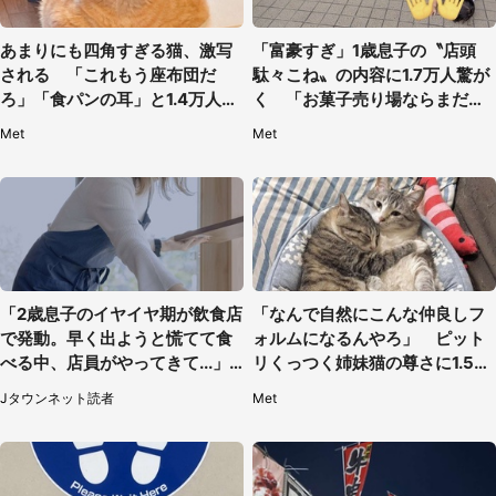
あまりにも四角すぎる猫、激写
「富豪すぎ」1歳息子の〝店頭
される 「これもう座布団だ
駄々こね〟の内容に1.7万人驚が
ろ」「食パンの耳」と1.4万人困
く 「お菓子売り場ならまだし
惑
も...」「ハードル高い」
Met
Met
「2歳息子のイヤイヤ期が飲食店
「なんで自然にこんな仲良しフ
で発動。早く出ようと慌てて食
ォルムになるんやろ」 ピット
べる中、店員がやってきて...」
リくっつく姉妹猫の尊さに1.5万
（岡山県・40代女性）
人もん絶
Jタウンネット読者
Met