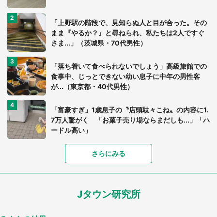
「上野駅の階段で、見知らぬ人と目が合った。その
まま『やるか？』と尋ねられ、私たちは2人ですぐ
さま...」（茨城県・70代男性）
「落ち着いて食べられないでしょう」高級旅館での
食事中、じっとできない幼い息子に中年の男性客
が...（東京都・40代男性）
「富豪すぎ」1歳息子の〝店頭駄々こね〟の内容に1.
7万人驚がく 「お菓子売り場ならまだしも...」「ハ
ードル高い」
さらにみる
あまりにも四角すぎる猫、激写される 「これもう
座布団だろ」「食パンの耳」と1.4万人困惑
Jタウン研究所
家に〝デカい蛾〟が居座り続けて3日間...ビビり続
けた住人 判明した〝まさかの正体〟に14万人も困