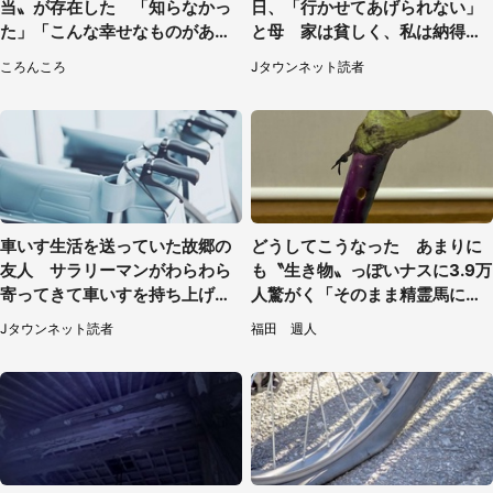
当〟が存在した 「知らなかっ
日、「行かせてあげられない」
た」「こんな幸せなものがあっ
と母 家は貧しく、私は納得し
たなんて...」
たけれど...（北海道・70代以上
ころんころ
Jタウンネット読者
女性）
車いす生活を送っていた故郷の
どうしてこうなった あまりに
友人 サラリーマンがわらわら
も〝生き物〟っぽいナスに3.9万
寄ってきて車いすを持ち上げ連
人驚がく「そのまま精霊馬に使
れて行った（福岡県・60代女
えそう」
Jタウンネット読者
福田 週人
性）