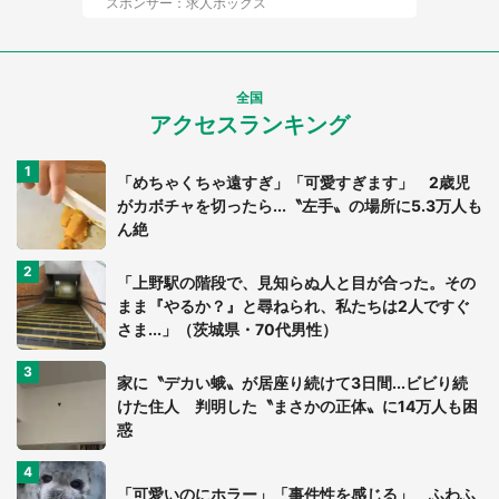
スポンサー：求人ボックス
全国
アクセスランキング
「めちゃくちゃ遠すぎ」「可愛すぎます」 2歳児
がカボチャを切ったら...〝左手〟の場所に5.3万人も
ん絶
「上野駅の階段で、見知らぬ人と目が合った。その
まま『やるか？』と尋ねられ、私たちは2人ですぐ
さま...」（茨城県・70代男性）
家に〝デカい蛾〟が居座り続けて3日間...ビビり続
けた住人 判明した〝まさかの正体〟に14万人も困
惑
「可愛いのにホラー」「事件性を感じる」 ふわふ