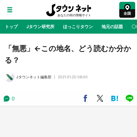
全国
トップ
Jタウン研究所
ほっこりタウン
地元の話題
〇
地域×二次元
絶景
あの時はありがとう
物語がはじ
「無悪」←この地名、どう読むか分か
る？
アニメ『はたらく細胞』と神奈川県の3度目コ
ラボ 作品の世界観通じて「小児がん」学べる
Jタウンネット編集部
2021.01.20 08:00
【8／10～31※平日限定】
鳥取・境港「ゲゲゲの妖怪楽園」限定だった鬼
0
太郎グッズ買える 銀座・博品館TOY PARKへ
急げ【8／8～31】
ラプラス・ダークネスが栃木県を征服！？ 県
公式プロモ動画で「聖地」が生産されてます
【7／31～1／31】