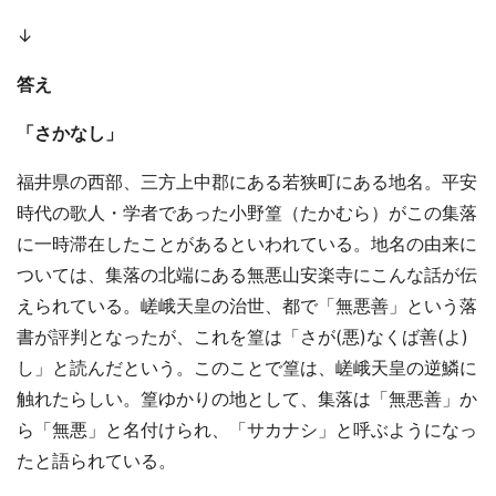
↓
答え
「さかなし」
福井県の西部、三方上中郡にある若狭町にある地名。平安
時代の歌人・学者であった小野篁（たかむら）がこの集落
に一時滞在したことがあるといわれている。地名の由来に
ついては、集落の北端にある無悪山安楽寺にこんな話が伝
えられている。嵯峨天皇の治世、都で「無悪善」という落
書が評判となったが、これを篁は「さが(悪)なくば善(よ)
し」と読んだという。このことで篁は、嵯峨天皇の逆鱗に
触れたらしい。篁ゆかりの地として、集落は「無悪善」か
ら「無悪」と名付けられ、「サカナシ」と呼ぶようになっ
たと語られている。