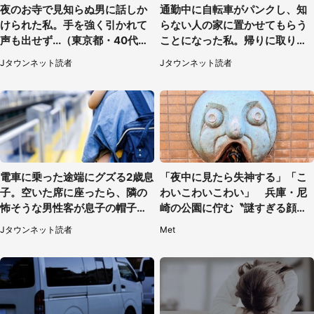
夜のお寺で見知らぬ男に話しか
通勤中に自転車がパンクし、知
けられた私。手を強く引かれて
らない人の家に置かせてもらう
声も出せず...（東京都・40代女
ことになった私。帰りに取りに
性）
行くと、なんと...（東京都・40
Jタウンネット読者
Jタウンネット読者
代女性）
電車に乗った途端にグズる2歳息
「夜中に見たら失神する」「こ
子。空いた席に座ったら、隣の
わいこわいこわい」 兵庫・尼
怖そうな男性客が息子の帽子に
崎の公園に佇む〝謎すぎる顔〟
手を伸ばし（千葉県・40代女
に1.3万人戦慄
Jタウンネット読者
Met
性）