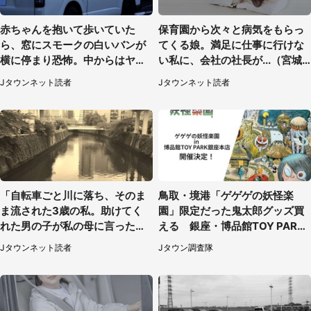
赤ちゃんを抱いて歩いていた
保育園から次々と病気をもらっ
ら、窓にスモークの白いバンが
てくる娘。満足に仕事に行けな
横に停まり恐怖。中からはヤン
い私に、会社の社長が...（宮城
チャそうな男性が...（神奈川
県・30代女性）
Jタウンネット読者
Jタウンネット読者
県・40代女性）
「自転車ごと川に落ち、そのま
鳥取・境港「ゲゲゲの妖怪楽
ま流された3歳の私。助けてく
園」限定だった鬼太郎グッズ買
れた男の子が私の母に言ったの
える 銀座・博品館TOY PARK
は...」（千葉県・20代女性）
へ急げ【8／8～31】
Jタウンネット読者
Jタウン調査隊