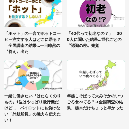
姿〟に 父「2～3分探しました」
「通勤特快乗車中に襲ってきた、急激な腹痛。我慢
の限界を迎え、途中で電車を降りようとしたけれ
「ホット」の一言でホットコー
「40代って初老なの？」 30
ど...」（東京都・30代女性）
ヒー注文する人はどこに居る？
0人に聞いた結果...世代ごとの
全国調査の結果...一目瞭然の
〝認識の差〟発覚
〝答え〟出た
一緒に働きたい『はたらくのり
年越しそばって大みそかのいつ
もの』1位はやっぱり飛行機だ
ごろ食べてる？→全国調査の結
けど... パイロットにも負けな
果、栃木だけちょっと早かった
い「外航船員」の魅力を伝えた
い！