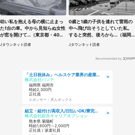
幼い私を抱える母の横に止まっ
0歳と1歳の子供を連れて雷雨の
た1台の車。中から見知らぬ女性
中へ飛び出そうとしていた私。
が窓を開けて...（東京都・40代
すると突然、後ろから...（福岡
男性）
県・30代女性）
Jタウンネット読者
Jタウンネット読者
Recommended by
「土日祝休み」ヘルスケア業界の産業保健師/高時給/未経験OK/要資格:保健師、正看護師
＞
株式会社パソナ
福岡県 福岡市
時給2,300円
正社員
スポンサー：求人ボックス
組立・組付け/高収入/日払いOK/寮完備/交替制/20・30・40代活躍中
＞
株式会社綜合キャリアオプション
熊本県 菊陽町
時給1,600円～2,000円
正社員 / 派遣社員