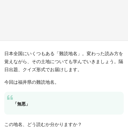
『薬屋のひとりごと』の〝舞〟の世界に入り込
む 六本木ヒルズ展望台でコラボ、本邦初公開
の「猫猫像」も【8／1～10／26】
もっとみる
日本全国にいくつもある「難読地名」。変わった読み方を
覚えながら、その土地についても学んでいきましょう。隔
日出題、クイズ形式でお届けします。
今回は福井県の難読地名。
「無悪」
この地名、どう読むか分かりますか？