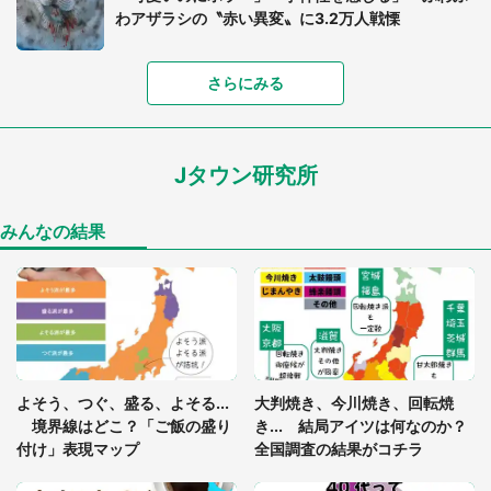
わアザラシの〝赤い異変〟に3.2万人戦慄
「落ち着いて食べられないでしょう」高級旅館での
さらにみる
食事中、じっとできない幼い息子に中年の男性客
が...（東京都・40代男性）
Jタウン研究所
「孫にあげると思って、あなたにこれをあげる」
真夏の山道で見知らぬお婆さんに握らされたもの
（山口県・30代女性）
みんなの結果
「閉所恐怖症の私は新幹線で大パニック。隣席の青
年に『手を繋いで』とお願いしたら...」 体験談に
8万人感動
「ゾワゾワする」「本当に気持ち悪い」 道端でバ
よそう、つぐ、盛る、よそる...
大判焼き、今川焼き、回転焼
グっちゃってた〝野生の野菜〟に6.5万人戦慄
境界線はどこ？「ご飯の盛り
き... 結局アイツは何なのか？
付け」表現マップ
全国調査の結果がコチラ
かくれんぼの鬼が振り返ると...2歳娘が〝まさかの