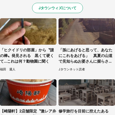
Jタウンウィズについて
「ヒクイドリの部屋」から〝謎
「孫にあげると思って、あなた
の棒〟発見される 黒くて硬く
にこれをあげる」 真夏の山道
て...これは何？動物園に聞く
で見知らぬお婆さんに握らされ
たもの（山口県・30代女性）
福田 週人
Jタウンネット読者
【崎陽軒】2店舗限定〝激レア弁
修学旅行を目前に控えたある