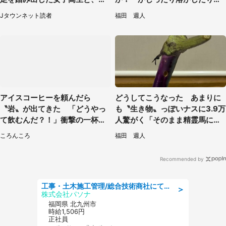
女を止めた予想外の存在
て食べてみた
Jタウンネット読者
福田 週人
アイスコーヒーを頼んだら
どうしてこうなった あまりに
〝岩〟が出てきた 「どうやっ
も〝生き物〟っぽいナスに3.9万
て飲むんだ？！」衝撃の一杯が
人驚がく「そのまま精霊馬に使
話題
えそう」
ころんころ
福田 週人
Recommended by
工事・土木施工管理/総合技術商社にて施工管理のお仕事/即日勤務可/車通勤可/工事・土木施工管理/生産・品質管理
＞
株式会社パソナ
福岡県 北九州市
時給1,506円
正社員