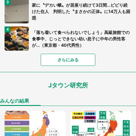
家に〝デカい蛾〟が居座り続けて3日間...ビビり続
けた住人 判明した〝まさかの正体〟に14万人も困
惑
「落ち着いて食べられないでしょう」高級旅館での
食事中、じっとできない幼い息子に中年の男性客
が...（東京都・40代男性）
「富豪すぎ」1歳息子の〝店頭駄々こね〟の内容に1.
さらにみる
7万人驚がく 「お菓子売り場ならまだしも...」「ハ
ードル高い」
Jタウン研究所
あまりにも四角すぎる猫、激写される 「これもう
座布団だろ」「食パンの耳」と1.4万人困惑
みんなの結果
「閉所恐怖症の私は新幹線で大パニック。隣席の青
年に『手を繋いで』とお願いしたら...」 体験談に
8万人感動