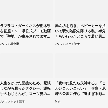
ラプラス・ダークネスが栃木県
赤ん坊を抱き、ベビーカーを担
を征服！？ 県公式プロモ動画
いで駅の階段を降りる私。半分
で「聖地」が生産されてます【7
くらい行ったところで若い男性
／31～1／31】
が...（埼玉県・50代女性）
Jタウン調査隊
Jタウンネット読者
人生をかけた面接のため、緊張
「夜中に見たら失神する」「こ
しながら乗ったタクシー。運転
わいこわいこわい」 兵庫・尼
手のおじさんが、スーツ姿の私
崎の公園に佇む〝謎すぎる顔〟
を見て...（福岡県・30代女性）
に1.3万人戦慄
Jタウンネット読者
Met