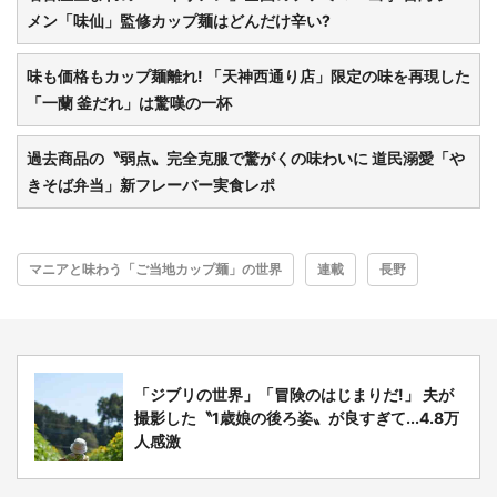
メン「味仙」監修カップ麺はどんだけ辛い?
味も価格もカップ麺離れ! 「天神西通り店」限定の味を再現した
「一蘭 釜だれ」は驚嘆の一杯
過去商品の〝弱点〟完全克服で驚がくの味わいに 道民溺愛「や
きそば弁当」新フレーバー実食レポ
マニアと味わう「ご当地カップ麺」の世界
連載
長野
「ジブリの世界」「冒険のはじまりだ!」 夫が
撮影した〝1歳娘の後ろ姿〟が良すぎて...4.8万
人感激