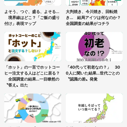
「ゾワゾワする」「本当に気持ち悪い」 道端でバ
よそう、つぐ、盛る、よそる...
大判焼き、今川焼き、回転焼
グっちゃってた〝野生の野菜〟に6.5万人戦慄
境界線はどこ？「ご飯の盛り
き... 結局アイツは何なのか？
付け」表現マップ
全国調査の結果がコチラ
「○○がない街に住んでいます」住人の呟きに30万
人驚がく 何が存在しないか、あなたはわかる？
「修学旅行に途中参加する娘を送って行ったら、真
っ暗な道で遭難状態。なんとか見つけた民家に助け
「ホット」の一言でホットコー
「40代って初老なの？」 30
を求めると、住人の男性が...」
ヒー注文する人はどこに居る？
0人に聞いた結果...世代ごとの
全国調査の結果...一目瞭然の
〝認識の差〟発覚
〝答え〟出た