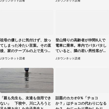
Jタウンネット読者
Jタウンネット読者
祖母の優しさに気付けず、放っ
登山帰りの高齢者が仲間6人で
てしまった冷たい言葉。その直
電車に乗車。車内でバタバタし
後、家のテーブルの上で見つけ
ていると、隣の若い男性客が
たものは（福岡県・30代女性）
（神奈川県・70代女性）
Jタウンネット読者
Jタウンネット読者
「親も先生も、友達も信用でき
話題のカカオ0％「チョコ
ない」 下校中、川に入ろうと
か？」はチョコの代わりになる
足を踏み出した女子高生と、彼
か？ かじったり溶かしたりし