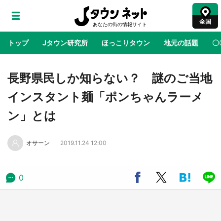
全国
トップ
Jタウン研究所
ほっこりタウン
地元の話題
〇
地域×二次元
絶景
あの時はありがとう
物語がはじ
長野県民しか知らない？ 謎のご当地
インスタント麺「ポンちゃんラーメ
ラプラス・ダークネスが栃木県を征服！？ 県
ン」とは
公式プロモ動画で「聖地」が生産されてます
【7／31～1／31】
オサーン
2019.11.24 12:00
『薬屋のひとりごと』の〝舞〟の世界に入り込
む 六本木ヒルズ展望台でコラボ、本邦初公開
の「猫猫像」も【8／1～10／26】
0
日向翔陽＆影山飛雄が笹かまを食べる！ アニ
メ『ハイキュー！！』×老舗「鐘崎」コラボで
限定グッズも【8／1～31】