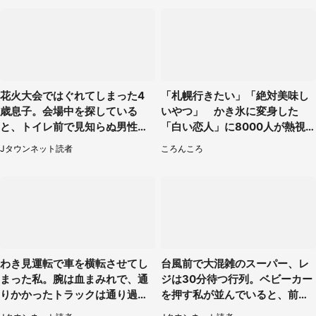
花火大会ではぐれてしまった4
「札幌行きたい」「絶対美味し
歳息子。会場中を探している
いやつ」 かき氷に変身した
と、トイレ前で見知らぬ男性に
「白い恋人」に8000人が熱視
（東京都・女性）
線【期間限定】
Jタウンネット読者
ころんころ
わき見運転で車を横転させてし
台風前で大混雑のスーパー、レ
まった私。腕は血まみれで、通
ジは30分待つ行列。ベビーカー
りかかったトラックは通り過ぎ
を押す私が並んでいると、前の
ていき...（福岡県・30代女性）
男性客が...