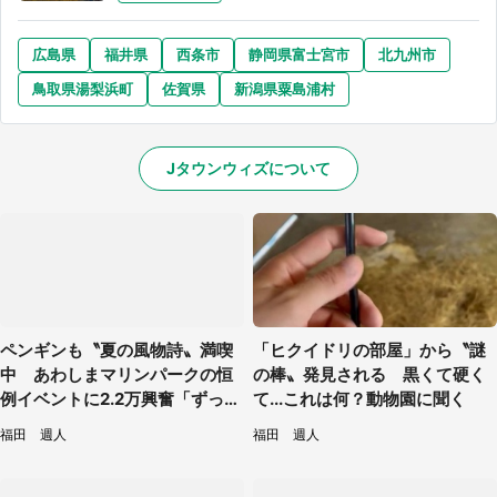
広島県
福井県
西条市
静岡県富士宮市
北九州市
鳥取県湯梨浜町
佐賀県
新潟県粟島浦村
Jタウンウィズについて
ペンギンも〝夏の風物詩〟満喫
「ヒクイドリの部屋」から〝謎
中 あわしまマリンパークの恒
の棒〟発見される 黒くて硬く
例イベントに2.2万興奮「ずっと
て...これは何？動物園に聞く
見てたい」
福田 週人
福田 週人