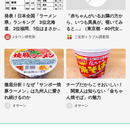
発表！日本全国「ラーメン
「赤ちゃんがいるお隣の方か
県」ランキング 3位北海
ら、いつも異臭が。覗いてみ
道、2位福岡、1位はまさか
ると...」（東京都・40代女
の...
性）
Jタウン研究所
ご近所トラブル調査団
徹底分析！なぜ「サンポー焼
チープだからこそおいしい！
豚ラーメン」は九州人に愛さ
関東人は知らない「金ちゃ
れ続けるのか
ん焼そば」の魅力
オサーン
オサーン