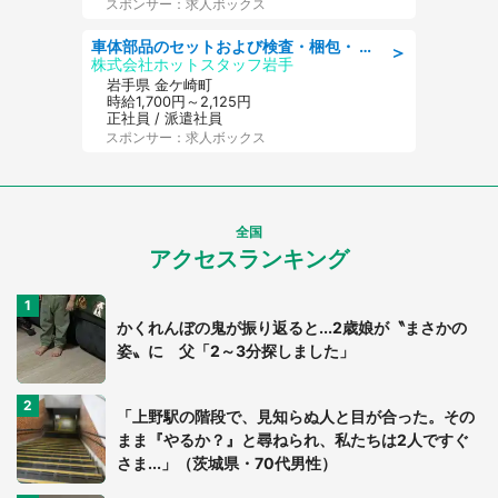
スポンサー：求人ボックス
車体部品のセットおよび検査・梱包・ 月収32万可!自動車部品の組付け・検査 家賃補助あり 長期安定/日払いOK
＞
株式会社ホットスタッフ岩手
岩手県 金ケ崎町
時給1,700円～2,125円
正社員 / 派遣社員
スポンサー：求人ボックス
全国
アクセスランキング
かくれんぼの鬼が振り返ると...2歳娘が〝まさかの
姿〟に 父「2～3分探しました」
「上野駅の階段で、見知らぬ人と目が合った。その
まま『やるか？』と尋ねられ、私たちは2人ですぐ
さま...」（茨城県・70代男性）