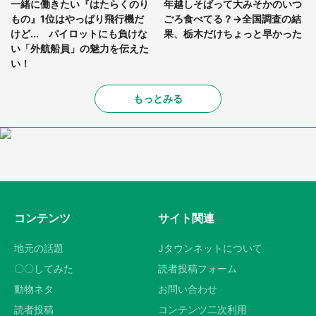
一緒に働きたい『はたらくのり
年越しそばって大みそかのいつ
もの』1位はやっぱり飛行機だ
ごろ食べてる？→全国調査の結
けど... パイロットにも負けな
果、栃木だけちょっと早かった
い「外航船員」の魅力を伝えた
い！
もっとみる
コンテンツ
サイト関連
地元の話題
Jタウンネットについて
〇〇してみた
読者投稿フォーム
動物ネタ
お問い合わせ
読者投稿
コンテンツ二次利用