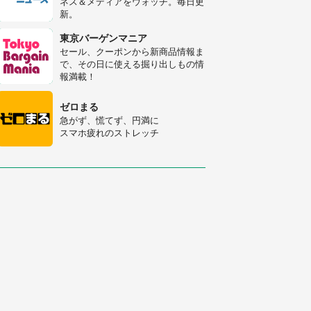
ネス＆メディアをウォッチ。毎日更
新。
「修学旅行に途中参加する娘を送っ
て行ったら、真っ暗な道で遭難状
東京バーゲンマニア
態。なんとか見つけた民家に助けを
セール、クーポンから新商品情報ま
求めると、住人の男性が...」
で、その日に使える掘り出しもの情
「孫にあげると思って、あなたにこ
報満載！
れをあげる」 真夏の山道で見知ら
ぬお婆さんに握らされたもの（山口
ゼロまる
県・30代女性）
急がず、慌てず、円満に
スマホ疲れのストレッチ