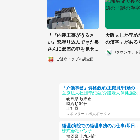
「『内装工事がうるさ
大阪人しか読め
い』怒鳴り込んできた奥
の漢字」がある
さんに部屋の中を見せた
Jタウンネット
ら...そんなバカな！」
ご近所トラブル調査団
（都道府県・年齢不明）
「介護事務」資格必須/正職員/日勤のみ/介護老人保健施設
医療法人社団幸紀会/介護老人保
岐阜県 岐阜市
時給1,150円
正社員
スポンサー：求人ボックス
経理/病院での経理事務のお仕事/即日勤務可/車通勤可/経理/一般事務
株式会社パソナ
福岡県 北九州市