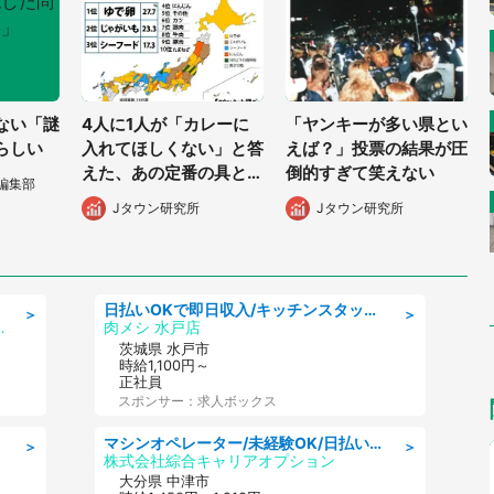
ない「謎
4人に1人が「カレーに
「ヤンキーが多い県とい
らしい
入れてほしくない」と答
えば？」投票の結果が圧
えた、あの定番の具と
倒的すぎて笑えない
編集部
は？
Jタウン研究所
Jタウン研究所
日払いOKで即日収入/キッチンスタッフ/「原付免許必須」デリバリー業務など、自己成長可能な幅広い仕事に挑戦!髪型自由&ピアス・ネイルOK/茨城県/水戸市
＞
＞
健施設 グリーンビラ安江
肉メシ 水戸店
茨城県 水戸市
時給1,100円～
正社員
スポンサー：求人ボックス
マシンオペレーター/未経験OK/日払いOK/交替制/20・30・40代活躍中/製造 工場
＞
＞
株式会社綜合キャリアオプション
大分県 中津市