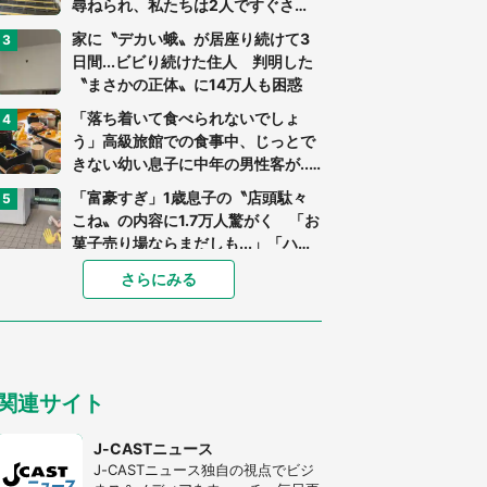
尋ねられ、私たちは2人ですぐさ
ま...」（茨城県・70代男性）
家に〝デカい蛾〟が居座り続けて3
日間...ビビり続けた住人 判明した
〝まさかの正体〟に14万人も困惑
「落ち着いて食べられないでしょ
う」高級旅館での食事中、じっとで
きない幼い息子に中年の男性客が...
（東京都・40代男性）
「富豪すぎ」1歳息子の〝店頭駄々
こね〟の内容に1.7万人驚がく 「お
菓子売り場ならまだしも...」「ハー
ドル高い」
「閉所恐怖症の私は新幹線で大パニ
さらにみる
ック。隣席の青年に『手を繋いで』
とお願いしたら...」 体験談に8万
人感動
「ゾワゾワする」「本当に気持ち悪
い」 道端でバグっちゃってた〝野
関連サイト
生の野菜〟に6.5万人戦慄
あまりにも四角すぎる猫、激写され
J-CASTニュース
る 「これもう座布団だろ」「食パ
J-CASTニュース独自の視点でビジ
ンの耳」と1.4万人困惑