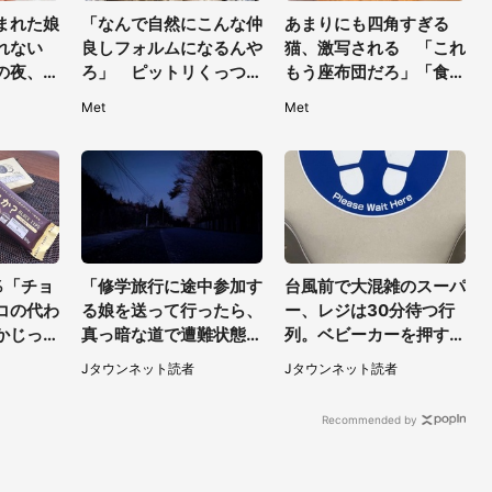
まれた娘
「なんで自然にこんな仲
あまりにも四角すぎる
れない
良しフォルムになるんや
猫、激写される 「これ
の夜、助
ろ」 ピットリくっつく
もう座布団だろ」「食パ
あげてる
姉妹猫の尊さに1.5万人
ンの耳」と1.4万人困惑
Met
Met
岡県・2
もん絶
％「チョ
「修学旅行に途中参加す
台風前で大混雑のスーパ
コの代わ
る娘を送って行ったら、
ー、レジは30分待つ行
かじった
真っ暗な道で遭難状態。
列。ベビーカーを押す私
て食べて
なんとか見つけた民家に
が並んでいると、前の男
Jタウンネット読者
Jタウンネット読者
助けを求めると、住人の
性客が...
男性が...」
Recommended by