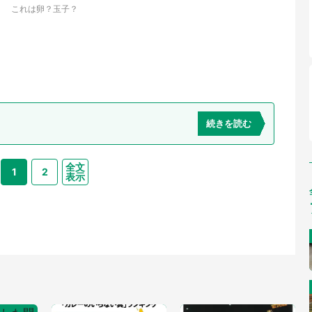
これは卵？玉子？
続きを読む
全文
1
2
表示