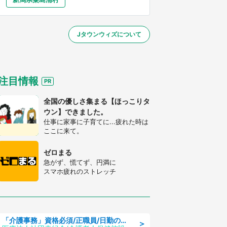
大分
宮崎
鹿児島
沖縄
／1～31】
Jタウンウィズについて
する
注目情報
全国の優しさ集まる【ほっこりタ
ウン】できました。
仕事に家事に子育てに...疲れた時は
ここに来て。
ゼロまる
急がず、慌てず、円満に
スマホ疲れのストレッチ
「介護事務」資格必須/正職員/日勤のみ/介護老人保健施設
＞