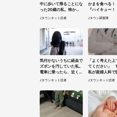
中に歩いて帰ることにな
かまを食べる！
った20歳の私。怖かっ
『ハイキュー！
たけど、信号待ちの車に
舗「鐘崎」コラ
Jタウンネット読者
Jタウン調査隊
道を尋ねたら...」（埼玉
グッズも【8／1
県・60代女性）
気付かないうちに経血で
「よく考えた上
ズボンを汚していた私。
てください」 1
電車に乗ったら、近くの
私が産婦人科で
女性客が小さな声で（千
われた言葉
Jタウンネット読者
Jタウンネット読者
葉県・10代女性）