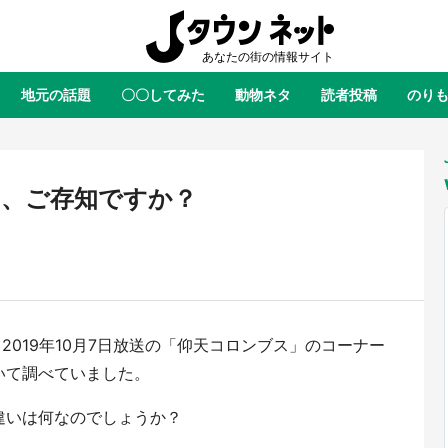
地元の話題
〇〇してみた
動物ネタ
読者投稿
のり
全国
全国
北海道
北海道
元
絶景
あの時はありがとう
物語がはじまる町へ
ふ
青森
岩手
宮城
秋田
東北
い、ご存知ですか？
茨城
栃木
群馬
埼玉
関東
新潟
山梨
長野
甲信越
岐阜
静岡
愛知
三重
東海
富山
石川
福井
北陸
2019年10月7日放送の「仰天コロンブス」のコーナー
滋賀
京都
大阪
兵庫
関西
いて調べていました。
鳥取
島根
岡山
広島
中国
ラス・ダークネスが栃木県を征
『薬屋のひとりごと』の〝舞〟の
違いは何なのでしょうか？
？ 県公式プロモ動画で「聖地」
に入り込む 六本木ヒルズ展望台
徳島
香川
愛媛
高知
四国
産されてます【7／31～1／31】
ラボ、本邦初公開の「猫猫像」も