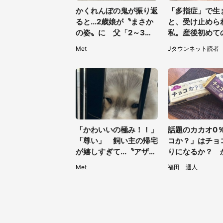
かくれんぼの鬼が振り返
「多指症」で生
ると...2歳娘が〝まさか
と、受け止めら
の姿〟に 父「2～3分
私。産後初めて
探しました」
産師がミルクを
Met
Jタウンネット読者
のを見て...（静
0代女性）
「かわいいの極み！！」
話題のカカオ0
「尊い」 飼い主の帰宅
コか？」はチョ
が嬉しすぎて...〝アザラ
りになるか？ 
シ化〟しちゃったハスキ
り溶かしたりし
Met
福田 週人
ー子犬に1.6万人もん絶
みた