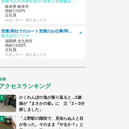
医療法人社団幸紀会/介護老人保健施設 グリーンビラ安江
岐阜県 岐阜市
時給1,150円
正社員
スポンサー：求人ボックス
営業/商社でのルート営業のお仕事/即日勤務可/車通勤可/営業
＞
株式会社パソナ
福岡県 北九州市
時給1,506円
正社員
スポンサー：求人ボックス
全国
アクセスランキング
かくれんぼの鬼が振り返ると...2歳
娘が〝まさかの姿〟に 父「2～3分
探しました」
「上野駅の階段で、見知らぬ人と目
が合った。そのまま『やるか？』と