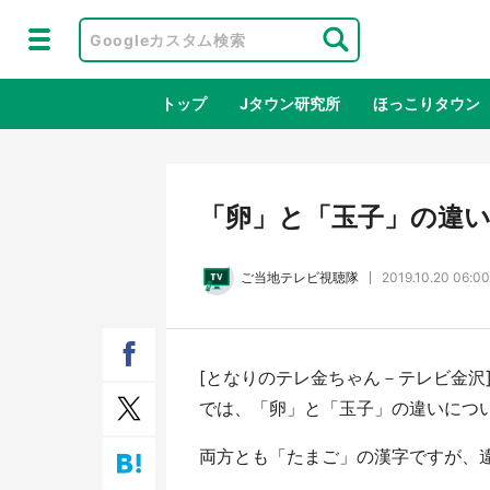
トップ
Jタウン研究所
ほっこりタウン
地域×二次
「卵」と「玉子」の違
ご当地テレビ視聴隊
2019.10.20 06:00
[となりのテレ金ちゃん－テレビ金沢]
では、「卵」と「玉子」の違いにつ
鳥取・境港「ゲゲゲの妖怪楽園」限定
ラプ
両方とも「たまご」の漢字ですが、
だった鬼太郎グッズ買える 銀座・博
服！
品館TOY PARKへ急げ【8／8～31】
が生