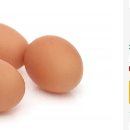
福岡
佐賀
長崎
熊本
九州
／1～10／26】
もっとみる
選択