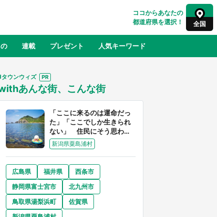
ココからあなたの
都道府県を選択！
全国
もの
連載
プレゼント
人気キーワード
Jタウンウィズ
withあんな街、こんな街
るさと納税
山形
福島
千葉
東京
神奈川
「ここに来るのは運命だっ
た」「ここでしか生きられ
ない」 住民にそう思わせ
る離島「粟島」の魅力【移
新潟県粟島浦村
住婚受付中】
広島県
福井県
西条市
奈良
和歌山
静岡県富士宮市
北九州市
山口
世界
日向翔陽＆影山飛雄が笹かまを食べ
鳥取県湯梨浜町
佐賀県
でコ
る！ アニメ『ハイキュー！！』×老
【8
舗「鐘崎」コラボで限定グッズも【8
新潟県粟島浦村