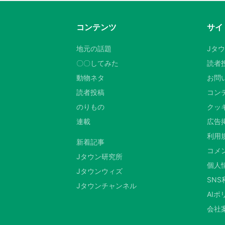
コンテンツ
サイ
地元の話題
Jタ
〇〇してみた
読者
動物ネタ
お問
読者投稿
コン
のりもの
クッキ
連載
広告
利用
新着記事
コメ
Jタウン研究所
個人
Jタウンウィズ
SN
Jタウンチャンネル
AIポ
会社