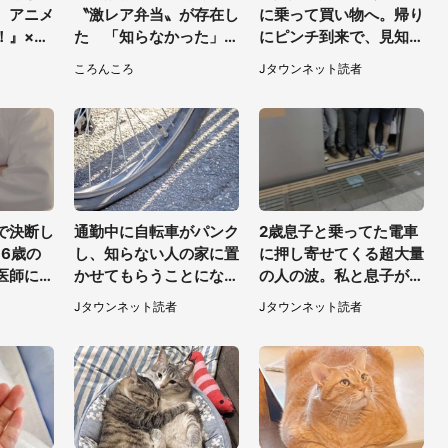
 アニメ
〝激レア弁当〟が存在し
に乗って買い物へ。帰り
！』×老
た 「知らなかった」
にピンチ到来で、見知ら
ボで限定
「こんな幸せなものがあ
ぬ2人の男性が私の車
ころんころ
Jタウンネット読者
～31】
ったなんて...」
を...」（30代女性）
で決断し
通勤中に自転車がパンク
2歳息子と乗ってた電車
6歳の
し、知らない人の家に置
に押し寄せてくる超大量
医師に言
かせてもらうことになっ
の人の波。私と息子が絶
た私。帰りに取りに行く
叫していると、若いカッ
Jタウンネット読者
Jタウンネット読者
と、なんと...（東京都・
プルの乗客が...（東京
40代女性）
都・60代女性）