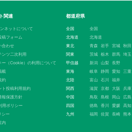
ト関連
都道府県
ウンネットについて
全国
全国
投稿フォーム
北海道
北海道
い合わせ
東北
青森
岩手
宮城
秋田
テンツ二次利用
関東
茨城
栃木
群馬
埼玉
ー（Cookie）の利用について
甲信越
新潟
山梨
長野
掲載
東海
岐阜
静岡
愛知
三重
規約
北陸
富山
石川
福井
ント投稿利用規約
関西
滋賀
京都
大阪
兵庫
情報保護方針
中国
鳥取
島根
岡山
広島
S利用ポリシー
四国
徳島
香川
愛媛
高知
リシー
九州
福岡
佐賀
長崎
熊本
案内