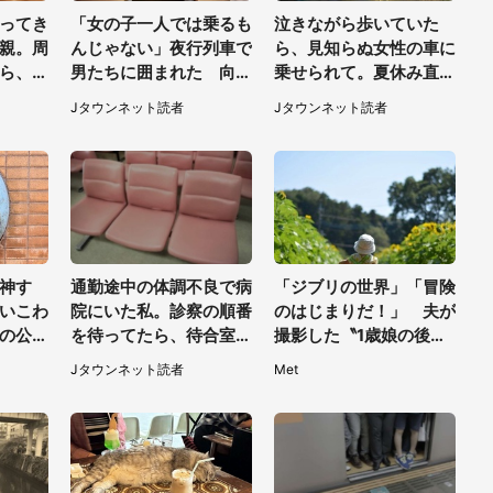
ってき
「女の子一人では乗るも
泣きながら歩いていた
親。周
んじゃない」夜行列車で
ら、見知らぬ女性の車に
ら、若
男たちに囲まれた 向か
乗せられて。夏休み直
よらぬ
いの席に何かが投げられ
前、小学校低学年の私に
Jタウンネット読者
Jタウンネット読者
50代
て（秋田県・60代女
起きたこと（広島県・3
性）
0代女性）
神す
通勤途中の体調不良で病
「ジブリの世界」「冒険
いこわ
院にいた私。診察の順番
のはじまりだ！」 夫が
の公園
を待ってたら、待合室の
撮影した〝1歳娘の後ろ
顔〟に
老人たちが（千葉県・5
姿〟が良すぎて...4.8万
Jタウンネット読者
Met
0代男性）
人感激