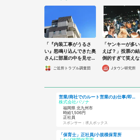
「『内装工事がうるさ
「ヤンキーが多い
い』怒鳴り込んできた奥
えば？」投票の結
さんに部屋の中を見せた
倒的すぎて笑えな
ら...そんなバカな！」
ご近所トラブル調査団
Jタウン研究所
（都道府県・年齢不明）
営業/商社でのルート営業のお仕事/即日勤務可/車通勤可/営業
株式会社パソナ
福岡県 北九州市
時給1,506円
正社員
スポンサー：求人ボックス
「保育士」正社員/小規模保育所
ふたば林間保育園