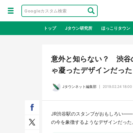
トップ
Jタウン研究所
ほっこりタウン
地域×二次
意外と知らない？ 渋谷
ゃ凝ったデザインだった
Jタウンネット編集部
2019.02.24 18:00
JR渋谷駅のスタンプがおもしろい―
アニメ『はたらく細胞』と神奈川県の
鳥取
の今を象徴するようなデザインだった
3度目コラボ 作品の世界観通じて
だっ
「小児がん」学べる【8／10～31※平
品館