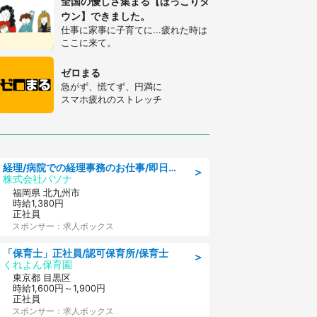
全国の優しさ集まる【ほっこりタ
ウン】できました。
仕事に家事に子育てに...疲れた時は
ここに来て。
ゼロまる
急がず、慌てず、円満に
スマホ疲れのストレッチ
経理/病院での経理事務のお仕事/即日勤務可/車通勤可/経理/一般事務
＞
株式会社パソナ
福岡県 北九州市
時給1,380円
正社員
スポンサー：求人ボックス
「保育士」正社員/認可保育所/保育士
＞
くれよん保育園
東京都 目黒区
時給1,600円～1,900円
正社員
スポンサー：求人ボックス