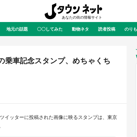
地元の話題
〇〇してみた
動物ネタ
読者投稿
のり
全国
全国
北海道
北海道
元
絶景
あの時はありがとう
物語がはじまる町へ
ふ
青森
岩手
宮城
秋田
東北
の乗車記念スタンプ、めちゃくち
茨城
栃木
群馬
埼玉
関東
新潟
山梨
長野
甲信越
岐阜
静岡
愛知
三重
東海
富山
石川
福井
北陸
滋賀
京都
大阪
兵庫
関西
―ツイッターに投稿された画像に映るスタンプは、東京
鳥取
島根
岡山
広島
中国
・境港「ゲゲゲの妖怪楽園」限定
ラプラス・ダークネスが栃木県を
。
た鬼太郎グッズ買える 銀座・博
服！？ 県公式プロモ動画で「聖
徳島
香川
愛媛
高知
四国
TOY PARKへ急げ【8／8～31】
が生産されてます【7／31～1／31