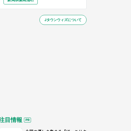
大分
宮崎
鹿児島
沖縄
／1～10／26】
Jタウンウィズについて
する
注目情報