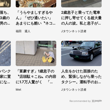
落ち、
「うらやましすぎるや
2歳息子と乗ってた電車
3歳の
ん」「ぜひ通いたい」
に押し寄せてくる超大量
男の子
あまりにも酷い〝ネコハ
の人の波。私と息子が絶
の
ラ〟受けられる喫茶店に
叫していると、若いカッ
福田 週人
Jタウンネット読者
20代
5.3万人驚がく
プルの乗客が...（東京
都・60代女性）
パンク
「富豪すぎ」1歳息子の
人生をかけた面接のた
家に置
〝店頭駄々こね〟の内容
め、緊張しながら乗った
になっ
に1.7万人驚がく 「お
タクシー。運転手のおじ
に行く
菓子売り場ならまだし
さんが、スーツ姿の私を
Met
Jタウンネット読者
東京都・
も...」「ハードル高い」
見て...（福岡県・30代
女性）
Recommended by