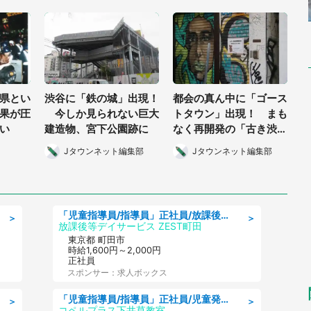
県とい
渋谷に「鉄の城」出現！
都会の真ん中に「ゴース
果が圧
今しか見られない巨大
トタウン」出現！ まも
い
建造物、宮下公園跡に
なく再開発の「古き渋
谷」桜丘町を歩く
Jタウンネット編集部
Jタウンネット編集部
「児童指導員/指導員」正社員/放課後等デイサービス/児童指導員任用資格
＞
＞
放課後等デイサービス ZEST町田
東京都 町田市
時給1,600円～2,000円
正社員
スポンサー：求人ボックス
「児童指導員/指導員」正社員/児童発達支援
＞
＞
コペルプラス下井草教室