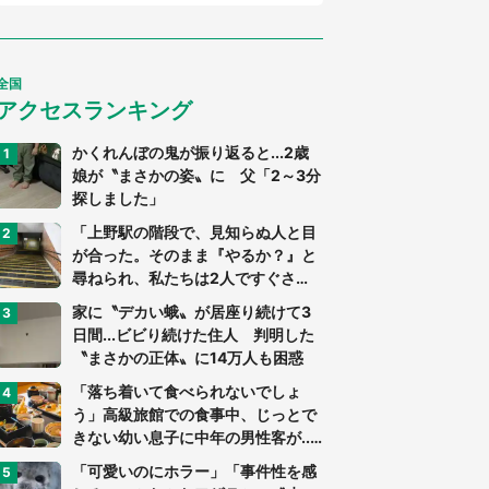
全国
アクセスランキング
かくれんぼの鬼が振り返ると...2歳
娘が〝まさかの姿〟に 父「2～3分
探しました」
「上野駅の階段で、見知らぬ人と目
が合った。そのまま『やるか？』と
尋ねられ、私たちは2人ですぐさ
ま...」（茨城県・70代男性）
家に〝デカい蛾〟が居座り続けて3
日間...ビビり続けた住人 判明した
〝まさかの正体〟に14万人も困惑
「落ち着いて食べられないでしょ
う」高級旅館での食事中、じっとで
きない幼い息子に中年の男性客が...
（東京都・40代男性）
「可愛いのにホラー」「事件性を感