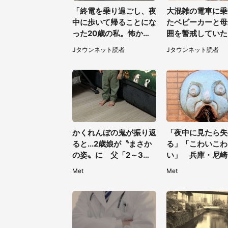
「終電を乗り過ごし、夜
大混雑の電車に乗
中に歩いて帰ることにな
たベビーカーと母
った20歳の私。怖かっ
囲を警戒していた
たけど、信号待ちの車に
い男性客が思いも
Jタウンネット読者
Jタウンネット読者
道を尋ねたら...」（埼玉
行動に（東京都・
県・60代女性）
女性）
かくれんぼの鬼が振り返
「夜中に見たら失
ると...2歳娘が〝まさか
る」「こわいこわ
の姿〟に 父「2～3分
い」 兵庫・尼崎
探しました」
に佇む〝謎すぎる
Met
Met
1.3万人戦慄