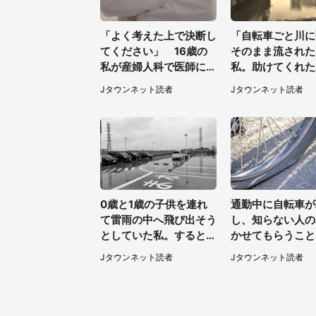
「よく考えた上で決断し
「自転車ごと川に
てください」 16歳の
そのまま流された
私が産婦人科で医師に言
私。助けてくれた
われた言葉
が私の母に言った
Jタウンネット読者
Jタウンネット読者
は...」（千葉県・
女性）
0歳と1歳の子供を連れ
通勤中に自転車が
て雷雨の中へ飛び出そう
し、知らない人の
としていた私。すると突
かせてもらうこと
然、後ろから...（福岡
た私。帰りに取り
Jタウンネット読者
Jタウンネット読者
県・30代女性）
と、なんと...（
40代女性）