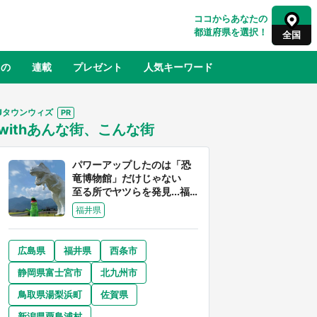
ココからあなたの
都道府県を選択！
全国
もの
連載
プレゼント
人気キーワード
Jタウンウィズ
withあんな街、こんな街
るさと納税
山形
福島
千葉
東京
神奈川
パワーアップしたのは「恐
竜博物館」だけじゃない
至る所でヤツらを発見...福
井県はもはや「ジュラシッ
福井県
ク・ワールド」だった
広島県
福井県
西条市
奈良
和歌山
静岡県富士宮市
北九州市
山口
征
『薬屋のひとりごと』の〝舞〟の世界
鳥取県湯梨浜町
佐賀県
地」
に入り込む 六本木ヒルズ展望台でコ
】
ラボ、本邦初公開の「猫猫像」も【8
新潟県粟島浦村