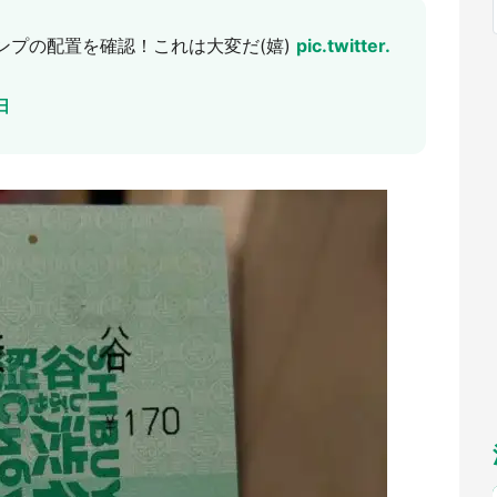
福岡
佐賀
長崎
熊本
九州
ンプの配置を確認！これは大変だ(嬉)
pic.twitter.
もっとみる
選択
日