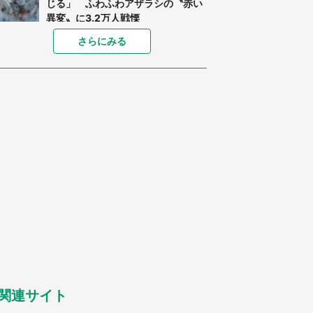
じる」 ふわふわアザラシの〝赤い
異変〟に3.2万人戦慄
「孫にあげると思って、あなたにこ
さらにみる
れをあげる」 真夏の山道で見知ら
ぬお婆さんに握らされたもの（山口
県・30代女性）
「ゾワゾワする」「本当に気持ち悪
い」 道端でバグっちゃってた〝野
生の野菜〟に6.5万人戦慄
「閉所恐怖症の私は新幹線で大パニ
ック。隣席の青年に『手を繋いで』
とお願いしたら...」 体験談に8万
人感動
「富豪すぎ」1歳息子の〝店頭駄々
こね〟の内容に1.7万人驚がく 「お
菓子売り場ならまだしも...」「ハー
ドル高い」
あまりにも四角すぎる猫、激写され
る 「これもう座布団だろ」「食パ
ンの耳」と1.4万人困惑
関連サイト