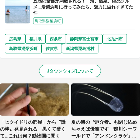
五感の全部が刺激される！ 海、温泉、絶品グル
メ...湯梨浜町に行ってみたら、魅力に溢れすぎてた
件
鳥取県湯梨浜町
選択する
広島県
福井県
西条市
静岡県富士宮市
北九州市
鳥取県湯梨浜町
佐賀県
新潟県粟島浦村
Jタウンウィズについて
「ヒクイドリの部屋」から〝謎
夏の海の〝厄介者〟も閉じ込め
の棒〟発見される 黒くて硬く
ちゃえば優雅です 鴨川シーワ
て...これは何？動物園に聞く
ールドで「アンドンクラゲ」期