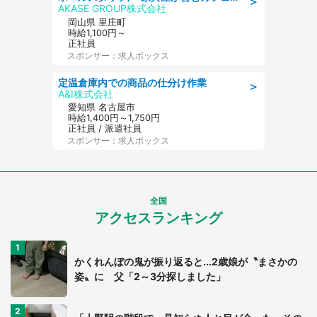
＞
AKASE GROUP株式会社
岡山県 里庄町
時給1,100円～
正社員
スポンサー：求人ボックス
定温倉庫内での商品の仕分け作業
＞
A&I株式会社
愛知県 名古屋市
時給1,400円～1,750円
正社員 / 派遣社員
スポンサー：求人ボックス
全国
アクセスランキング
かくれんぼの鬼が振り返ると...2歳娘が〝まさかの
姿〟に 父「2～3分探しました」