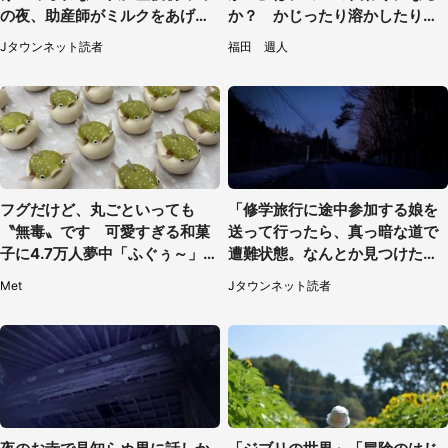
の夜、助産師がミルクをあげて
か？ かじったり溶かしたりし
るのを見て...（静岡県・20代女
て食べてみた
Jタウンネット読者
福田 週人
性）
フグだけど、丸ごといっても
「修学旅行に途中参加する娘を
〝無毒〟です 可愛すぎる和菓
送って行ったら、真っ暗な道で
子に4.7万人夢中「ふぐぅ～」
遭難状態。なんとか見つけた民
「職人の技ですね」
家に助けを求めると、住人の男
Met
Jタウンネット読者
性が...」