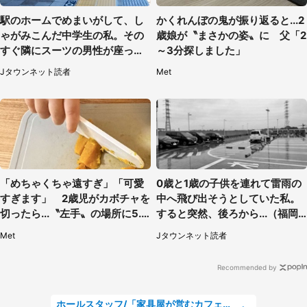
駅のホームでめまいがして、し
かくれんぼの鬼が振り返ると...2
ゃがみこんだ中学生の私。その
歳娘が〝まさかの姿〟に 父「2
すぐ隣にスーツの男性が座って
～3分探しました」
きて（千葉県・20代女性）
Jタウンネット読者
Met
「めちゃくちゃ遠すぎ」「可愛
0歳と1歳の子供を連れて雷雨の
すぎます」 2歳児がカボチャを
中へ飛び出そうとしていた私。
切ったら...〝左手〟の場所に5.3
すると突然、後ろから...（福岡
万人もん絶
県・30代女性）
Met
Jタウンネット読者
Recommended by
ホールスタッフ/「家具屋が営むカフェスタッフ!」週2日～OK!嬉しいまかない付き/岡山県/浅口郡里庄町