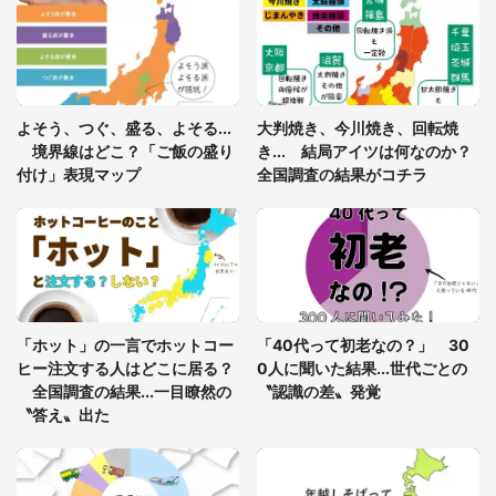
「ゾワゾワする」「本当に気持ち悪い」 道端でバ
グっちゃってた〝野生の野菜〟に6.5万人戦慄
「閉所恐怖症の私は新幹線で大パニック。隣席の青
年に『手を繋いで』とお願いしたら...」 体験談に
よそう、つぐ、盛る、よそる...
大判焼き、今川焼き、回転焼
8万人感動
境界線はどこ？「ご飯の盛り
き... 結局アイツは何なのか？
付け」表現マップ
全国調査の結果がコチラ
「富豪すぎ」1歳息子の〝店頭駄々こね〟の内容に1.
7万人驚がく 「お菓子売り場ならまだしも...」「ハ
ードル高い」
あまりにも四角すぎる猫、激写される 「これもう
座布団だろ」「食パンの耳」と1.4万人困惑
「ホット」の一言でホットコー
「40代って初老なの？」 30
ヒー注文する人はどこに居る？
0人に聞いた結果...世代ごとの
全国調査の結果...一目瞭然の
〝認識の差〟発覚
〝答え〟出た