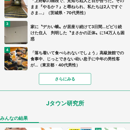
「上野駅の階段で、見知らぬ人と目が合った。その
まま『やるか？』と尋ねられ、私たちは2人ですぐ
さま...」（茨城県・70代男性）
家に〝デカい蛾〟が居座り続けて3日間...ビビり続
けた住人 判明した〝まさかの正体〟に14万人も困
惑
「落ち着いて食べられないでしょう」高級旅館での
食事中、じっとできない幼い息子に中年の男性客
が...（東京都・40代男性）
さらにみる
「可愛いのにホラー」「事件性を感じる」 ふわふ
わアザラシの〝赤い異変〟に3.2万人戦慄
Jタウン研究所
「孫にあげると思って、あなたにこれをあげる」
真夏の山道で見知らぬお婆さんに握らされたもの
（山口県・30代女性）
みんなの結果