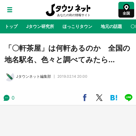
全国
トップ
Jタウン研究所
ほっこりタウン
地元の話題
〇
地域×二次元
絶景
あの時はありがとう
物語がはじ
「〇軒茶屋」は何軒あるのか 全国の
地名駅名、色々と調べてみたら...
鳥取・境港「ゲゲゲの妖怪楽園」限定だった鬼
太郎グッズ買える 銀座・博品館TOY PARKへ
Jタウンネット編集部
2019.02.14 20:00
急げ【8／8～31】
ラプラス・ダークネスが栃木県を征服！？ 県
0
公式プロモ動画で「聖地」が生産されてます
【7／31～1／31】
『薬屋のひとりごと』の〝舞〟の世界に入り込
む 六本木ヒルズ展望台でコラボ、本邦初公開
の「猫猫像」も【8／1～10／26】