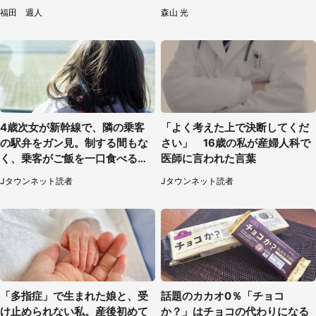
間限定展示【7／29～】
福田 週人
森山 光
4歳次女が新幹線で、隣の乗客
「よく考えた上で決断してくだ
の駅弁をガン見。制する間もな
さい」 16歳の私が産婦人科で
く、乗客がご飯を一口食べると
医師に言われた言葉
（茨城県・50代女性）
Jタウンネット読者
Jタウンネット読者
「多指症」で生まれた娘と、受
話題のカカオ0％「チョコ
け止められない私。産後初めて
か？」はチョコの代わりになる