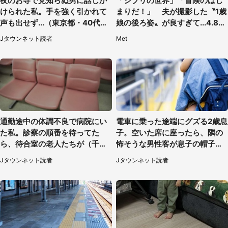
夜のお寺で見知らぬ男に話しか
「ジブリの世界」「冒険のはじ
けられた私。手を強く引かれて
まりだ！」 夫が撮影した〝1歳
声も出せず...（東京都・40代女
娘の後ろ姿〟が良すぎて...4.8万
性）
人感激
Jタウンネット読者
Met
通勤途中の体調不良で病院にい
電車に乗った途端にグズる2歳息
た私。診察の順番を待ってた
子。空いた席に座ったら、隣の
ら、待合室の老人たちが（千葉
怖そうな男性客が息子の帽子に
県・50代男性）
手を伸ばし（千葉県・40代女
Jタウンネット読者
Jタウンネット読者
性）