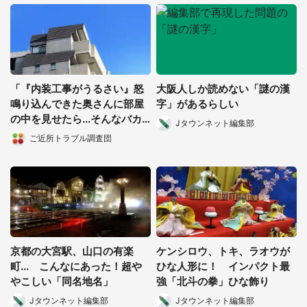
「『内装工事がうるさい』怒
大阪人しか読めない「謎の漢
鳴り込んできた奥さんに部屋
字」があるらしい
の中を見せたら...そんなバカ
Jタウンネット編集部
な！」（都道府県・年齢不
ご近所トラブル調査団
明）
京都の大宮駅、山口の有楽
ケンシロウ、トキ、ラオウが
町... こんなにあった！超や
ひな人形に！ インパクト最
やこしい「同名地名」
強「北斗の拳」ひな飾り
Jタウンネット編集部
Jタウンネット編集部