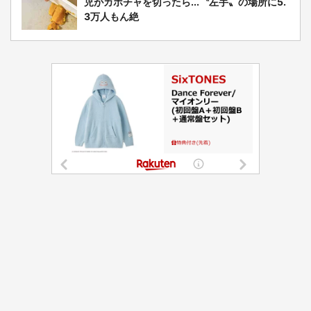
児がカボチャを切ったら...〝左手〟の場所に5.
3万人もん絶