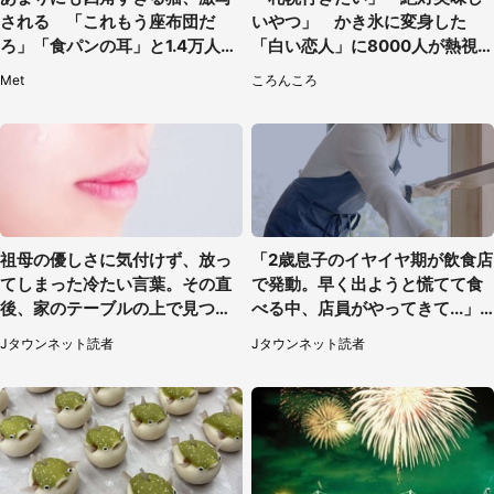
される 「これもう座布団だ
いやつ」 かき氷に変身した
ろ」「食パンの耳」と1.4万人困
「白い恋人」に8000人が熱視
惑
線【期間限定】
Met
ころんころ
祖母の優しさに気付けず、放っ
「2歳息子のイヤイヤ期が飲食店
てしまった冷たい言葉。その直
で発動。早く出ようと慌てて食
後、家のテーブルの上で見つけ
べる中、店員がやってきて...」
たものは（福岡県・30代女性）
（岡山県・40代女性）
Jタウンネット読者
Jタウンネット読者