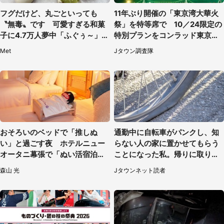
フグだけど、丸ごといっても
11年ぶり開催の「東京湾大華火
〝無毒〟です 可愛すぎる和菓
祭」を特等席で 10／24限定の
子に4.7万人夢中「ふぐぅ～」
特別プランをコンラッド東京が
「職人の技ですね」
販売【8／3～10／16】
Met
Jタウン調査隊
おそろいのベッドで「推しぬ
通勤中に自転車がパンクし、知
い」と過ごす夜 ホテルニュー
らない人の家に置かせてもらう
オータニ幕張で「ぬい活宿泊プ
ことになった私。帰りに取りに
ラン」開始【8／8～3／31】
行くと、なんと...（東京都・40
森山 光
Jタウンネット読者
代女性）