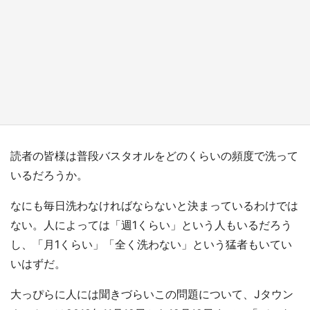
『小林さんちのメイドラゴン』と舞台のモデ
ル・越谷がコラボ 田んぼアートの見頃にあわ
せて企画続々【7／31～】
もっとみる
読者の皆様は普段バスタオルをどのくらいの頻度で洗って
いるだろうか。
なにも毎日洗わなければならないと決まっているわけでは
ない。人によっては「週1くらい」という人もいるだろう
し、「月1くらい」「全く洗わない」という猛者もいてい
いはずだ。
大っぴらに人には聞きづらいこの問題について、Jタウン