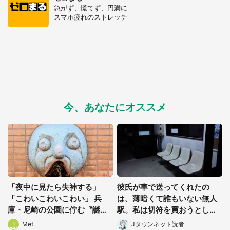
急がず、慌てず、円満に
スマホ疲れのストレッチ
今、あなたにオススメ
「夜中に見たら失神する」
彼氏が車で送ってくれたの
「こわいこわいこわい」 兵
は、薄暗くて誰もいない無人
庫・尼崎の公園に佇む〝謎す
駅。私は切符を買おうとした
ぎる顔〟に1.3万人戦慄
けれど(山形県・20代女性)
Met
Jタウンネット読者