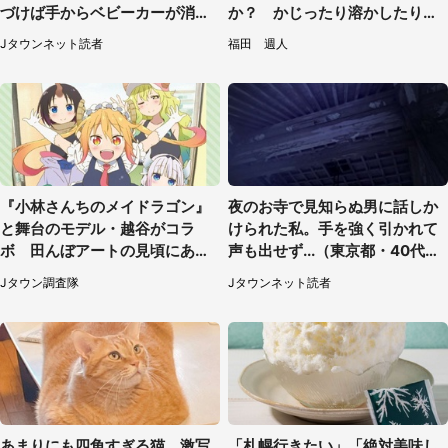
づけば手からベビーカーが消え
か？ かじったり溶かしたりし
ていて（神奈川県・60代女性）
て食べてみた
Jタウンネット読者
福田 週人
『小林さんちのメイドラゴン』
夜のお寺で見知らぬ男に話しか
と舞台のモデル・越谷がコラ
けられた私。手を強く引かれて
ボ 田んぼアートの見頃にあわ
声も出せず...（東京都・40代女
せて企画続々【7／31～】
性）
Jタウン調査隊
Jタウンネット読者
あまりにも四角すぎる猫、激写
「札幌行きたい」「絶対美味し