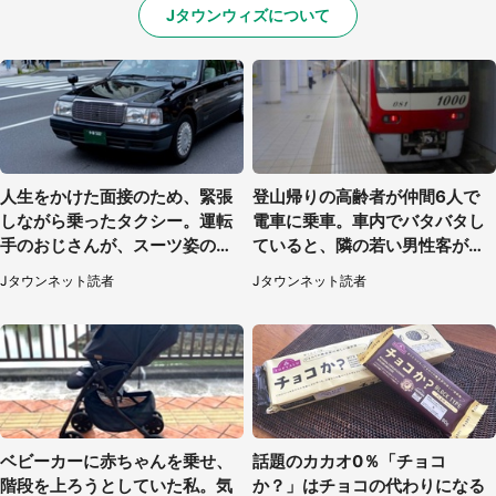
Jタウンウィズについて
人生をかけた面接のため、緊張
登山帰りの高齢者が仲間6人で
しながら乗ったタクシー。運転
電車に乗車。車内でバタバタし
手のおじさんが、スーツ姿の私
ていると、隣の若い男性客が
を見て...（福岡県・30代女性）
（神奈川県・70代女性）
Jタウンネット読者
Jタウンネット読者
ベビーカーに赤ちゃんを乗せ、
話題のカカオ0％「チョコ
階段を上ろうとしていた私。気
か？」はチョコの代わりになる