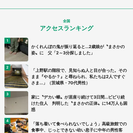
全国
アクセスランキング
かくれんぼの鬼が振り返ると...2歳娘が〝まさかの
姿〟に 父「2～3分探しました」
「上野駅の階段で、見知らぬ人と目が合った。その
まま『やるか？』と尋ねられ、私たちは2人ですぐ
さま...」（茨城県・70代男性）
家に〝デカい蛾〟が居座り続けて3日間...ビビり続
けた住人 判明した〝まさかの正体〟に14万人も困
惑
「落ち着いて食べられないでしょう」高級旅館での
食事中、じっとできない幼い息子に中年の男性客