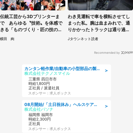
伝統工芸から3Dプリンターま
わき見運転で車を横転させてし
で あらゆる〝技術〟を体感で
まった私。腕は血まみれで、通
きる「ものづくり・匠の技の祭
りかかったトラックは通り過ぎ
典 2026」【7／31～8／2】
ていき...（福岡県・30代女性）
横田 絢
Jタウンネット読者
Recommended by
カンタン軽作業/自動車の小型部品の製造オペレーター denso aichi
＞
株式会社テクノスマイル
三重県 四日市市
時給1,800円
正社員 / 派遣社員
スポンサー：求人ボックス
08月開始/「土日祝休み」ヘルスケア業界の産業保健師/高時給/未経験OK/要資格:保健師、正看護師
＞
株式会社パソナ
福岡県 福岡市
時給2,300円
正社員
スポンサー：求人ボックス