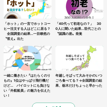
を求めると、住人の男性が...」
「孫にあげると思って、あなたにこれをあげる」
真夏の山道で見知らぬお婆さんに握らされたもの
「ホット」の一言でホットコー
「40代って初老なの？」 30
（山口県・30代女性）
ヒー注文する人はどこに居る？
0人に聞いた結果...世代ごとの
全国調査の結果...一目瞭然の
〝認識の差〟発覚
〝答え〟出た
一緒に働きたい『はたらくのり
年越しそばって大みそかのいつ
もの』1位はやっぱり飛行機だ
ごろ食べてる？→全国調査の結
けど... パイロットにも負けな
果、栃木だけちょっと早かった
い「外航船員」の魅力を伝えた
い！