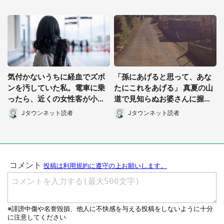
気付かないうちに経血でズボ
「孫にあげると思って、あな
ンを汚していた私。電車に乗
たにこれをあげる」 真夏の山
ったら、近くの女性客が小さ
道で見知らぬお婆さんに握ら
な声で(千葉県・10代女性)
されたもの(山口県・30代女
Jタウンネット読者
Jタウンネット読者
性)