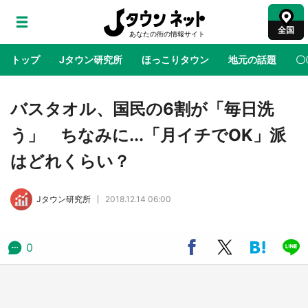
全国
トップ
Jタウン研究所
ほっこりタウン
地元の話題
〇
地域×二次元
絶景
あの時はありがとう
物語がはじ
バスタオル、国民の6割が「毎日洗
う」 ちなみに...「月イチでOK」派
ラプラス・ダークネスが栃木県を征服！？ 県
はどれくらい？
公式プロモ動画で「聖地」が生産されてます
【7／31～1／31】
Jタウン研究所
2018.12.14 06:00
『薬屋のひとりごと』の〝舞〟の世界に入り込
む 六本木ヒルズ展望台でコラボ、本邦初公開
の「猫猫像」も【8／1～10／26】
0
日向翔陽＆影山飛雄が笹かまを食べる！ アニ
メ『ハイキュー！！』×老舗「鐘崎」コラボで
限定グッズも【8／1～31】