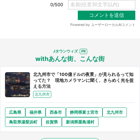
都道府選択
Jタウンウィズ
withあんな街、こんな街
北九州市で「100億ドルの夜景」が見られるって知
ってた？ 現地カメラマンに聞く、きらめく光を捉
える方法
北九州市
広島県
福井県
西条市
静岡県富士宮市
北九州市
鳥取県湯梨浜町
佐賀県
新潟県粟島浦村
選択する