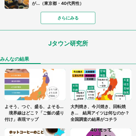
が...（東京都・40代男性）
「富豪すぎ」1歳息子の〝店頭駄々こね〟の内容に1.
さらにみる
7万人驚がく 「お菓子売り場ならまだしも...」「ハ
ードル高い」
Jタウン研究所
「閉所恐怖症の私は新幹線で大パニック。隣席の青
年に『手を繋いで』とお願いしたら...」 体験談に
8万人感動
みんなの結果
「ゾワゾワする」「本当に気持ち悪い」 道端でバ
グっちゃってた〝野生の野菜〟に6.5万人戦慄
あまりにも四角すぎる猫、激写される 「これもう
よそう、つぐ、盛る、よそる...
大判焼き、今川焼き、回転焼
座布団だろ」「食パンの耳」と1.4万人困惑
境界線はどこ？「ご飯の盛り
き... 結局アイツは何なのか？
付け」表現マップ
全国調査の結果がコチラ
「修学旅行に途中参加する娘を送って行ったら、真
っ暗な道で遭難状態。なんとか見つけた民家に助け