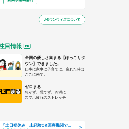
大分
宮崎
鹿児島
沖縄
／1～31】
Jタウンウィズについて
する
注目情報
全国の優しさ集まる【ほっこりタ
ウン】できました。
仕事に家事に子育てに...疲れた時は
ここに来て。
ゼロまる
急がず、慌てず、円満に
スマホ疲れのストレッチ
「土日祝休み」未経験OK医療機関での治験コーディネーターのお仕事
＞