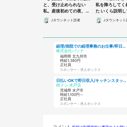
と、受け止められない
私を降ろしてく
私。産後初めての夜、助
た いくら説明
産師がミルクをあげてる
なな態度で止め
Jタウンネット読者
Jタウンネット
のを見て...(静岡県・20
海道・50代女性
代女性)
経理/病院での経理事務のお仕事/即日勤務可/車通勤可/経理/一般事務
株式会社パソナ
福岡県 北九州市
時給1,380円
正社員
スポンサー：求人ボックス
日払いOKで即日収入/キッチンスタッフ/「原付免許必須」デリバリー業務など、自己成長可能な幅広い仕事に挑戦!髪型自由&ピアス・ネイルOK/茨城県/水戸市
肉メシ 水戸店
茨城県 水戸市
時給1,100円～
正社員
スポンサー：求人ボックス