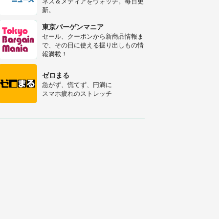
ネス＆メディアをウォッチ。毎日更
新。
「修学旅行に途中参加する娘を送っ
て行ったら、真っ暗な道で遭難状
東京バーゲンマニア
態。なんとか見つけた民家に助けを
セール、クーポンから新商品情報ま
求めると、住人の男性が...」
で、その日に使える掘り出しもの情
「孫にあげると思って、あなたにこ
報満載！
れをあげる」 真夏の山道で見知ら
ぬお婆さんに握らされたもの（山口
ゼロまる
県・30代女性）
急がず、慌てず、円満に
スマホ疲れのストレッチ