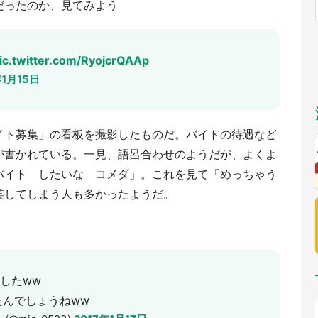
だったのか、見てみよう
福岡
佐賀
長崎
熊本
九州
／1～10／26】
もっとみる
選択
ic.twitter.com/RyojcrQAAp
年1月15日
イト募集」の看板を撮影したものだ。バイトの待遇など
が書かれている。一見、語呂合わせのようだが、よくよ
バイト したいな コメダ」。これを見て「めっちゃう
笑してしまう人も多かったようだ。
したww
たんでしょうねww