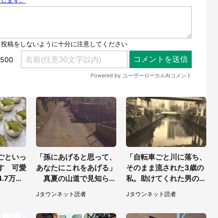
ごといっ
「孫にあげると思って、
「自転車ごと川に落ち、
す 可愛
あなたにこれをあげる」
そのまま流された3歳の
.7万人
真夏の山道で見知らぬ
私。助けてくれた男の子
」「職人
お婆さんに握らされたも
が私の母に言ったの
Jタウンネット読者
Jタウンネット読者
の（山口県・30代女
は...」（千葉県・20代
性）
女性）