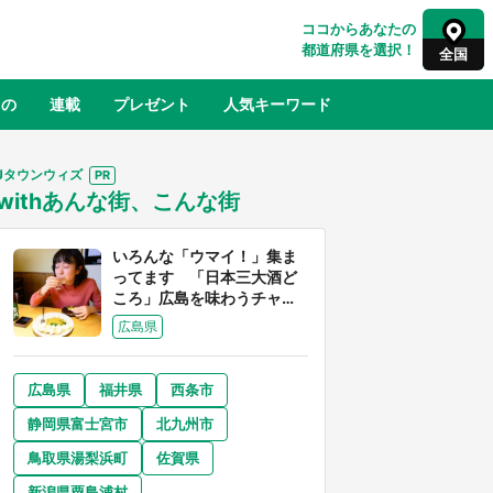
ココからあなたの
都道府県を選択！
全国
もの
連載
プレゼント
人気キーワード
Jタウンウィズ
withあんな街、こんな街
るさと納税
山形
福島
千葉
東京
神奈川
いろんな「ウマイ！」集ま
ってます 「日本三大酒ど
ころ」広島を味わうチャン
スが到来中
広島県
広島県
福井県
西条市
奈良
和歌山
静岡県富士宮市
北九州市
山口
世界
日向翔陽＆影山飛雄が笹かまを食べ
鳥取県湯梨浜町
佐賀県
でコ
る！ アニメ『ハイキュー！！』×老
【8
舗「鐘崎」コラボで限定グッズも【8
新潟県粟島浦村