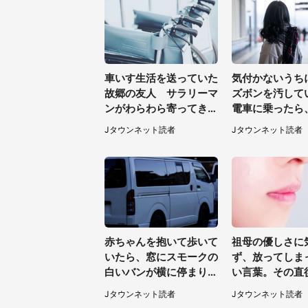
車いす生活を送っていた
気付かないうち
故郷の友人 サラリーマ
ズボンを汚して
ンがわらわら寄ってきて
電車に乗ったら
車いすを持ち上げ連れて
女性客が小さな
Jタウンネット読者
Jタウンネット読者
行った（福岡県・60代
葉県・10代女性
女性）
赤ちゃんを抱いて歩いて
祖母の優しさに
いたら、窓にスモークの
ず、放ってしま
白いバンが横に停まり恐
い言葉。その直
怖。中からはヤンチャそ
テーブルの上で
Jタウンネット読者
Jタウンネット読者
うな男性が...（神奈川
ものは（福岡県