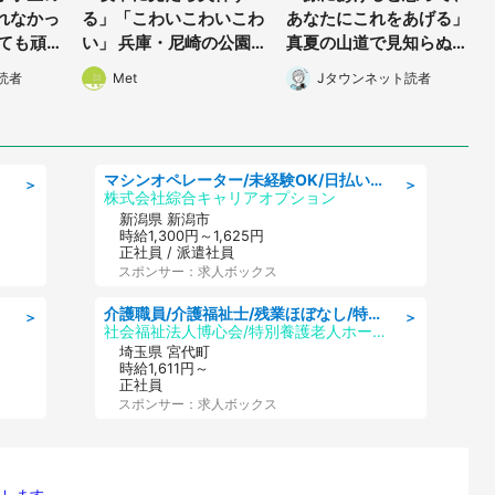
れなかっ
る」「こわいこわいこわ
あなたにこれをあげる」
しても頑
い」 兵庫・尼崎の公園
真夏の山道で見知らぬお
られ(北
に佇む〝謎すぎる顔〟に
婆さんに握らされたもの
読者
Met
Jタウンネット読者
)
1.3万人戦慄
(山口県・30代女性)
マシンオペレーター/未経験OK/日払いOK/寮完備/交替制/20・30・40代活躍中
＞
＞
株式会社綜合キャリアオプション
新潟県 新潟市
時給1,300円～1,625円
正社員 / 派遣社員
スポンサー：求人ボックス
介護職員/介護福祉士/残業ほぼなし/特別養護老人ホームの介護士/夜勤専従
＞
＞
社会福祉法人博心会/特別養護老人ホーム 清風園
埼玉県 宮代町
時給1,611円～
正社員
スポンサー：求人ボックス