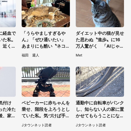
に経血で
「うらやましすぎるや
ダイエット中の猫が見せ
いた私。
ん」「ぜひ通いたい」
た思わぬ〝進歩〟に16
、近くの
あまりにも酷い〝ネコハ
万人驚がく 「AIじゃな
声で（千
ラ〟受けられる喫茶店に
いだと...」「そのうち喋
福田 週人
Met
）
5.3万人驚がく
りそう」
気付け
ベビーカーに赤ちゃんを
通勤中に自転車がパンク
った冷た
乗せ、階段を上ろうとし
し、知らない人の家に置
後、家の
ていた私。気づけば手か
かせてもらうことになっ
見つけた
らベビーカーが消えてい
た私。帰りに取りに行く
Jタウンネット読者
Jタウンネット読者
・30代
て（神奈川県・60代女
と、なんと...（東京都・