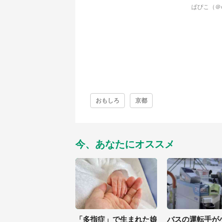
ぱぴこ（＠c
おもしろ
京都
今、あなたにオススメ
「多指症」で生まれた娘
バスの運転手が