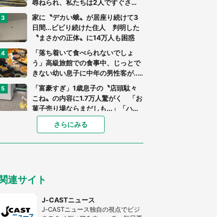
尋ねられ、私たちは2人ですぐさ
ま...」（茨城県・70代男性）
家に〝デカい蛾〟が居座り続けて3
日間...ビビり続けた住人 判明した
〝まさかの正体〟に14万人も困惑
「落ち着いて食べられないでしょ
う」高級旅館での食事中、じっとで
きない幼い息子に中年の男性客が...
（東京都・40代男性）
「富豪すぎ」1歳息子の〝店頭駄々
こね〟の内容に1.7万人驚がく 「お
菓子売り場ならまだしも...」「ハー
ドル高い」
「閉所恐怖症の私は新幹線で大パニ
さらにみる
ック。隣席の青年に『手を繋いで』
とお願いしたら...」 体験談に8万
人感動
「ゾワゾワする」「本当に気持ち悪
い」 道端でバグっちゃってた〝野
関連サイト
生の野菜〟に6.5万人戦慄
あまりにも四角すぎる猫、激写され
J-CASTニュース
る 「これもう座布団だろ」「食パ
J-CASTニュース独自の視点でビジ
ンの耳」と1.4万人困惑