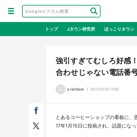
トップ
Jタウン研究所
ほっこりタウン
地域×二次
強引すぎてむしろ好感！
合わせじゃない電話番
a rainbow
2017.01.19 17:00
とあるコーヒーショップの看板に、
鳥取・境港「ゲゲゲの妖怪楽園」限定
ラプ
17年1月15日に投稿され、話題にな
だった鬼太郎グッズ買える 銀座・博
服！
品館TOY PARKへ急げ【8／8～31】
が生