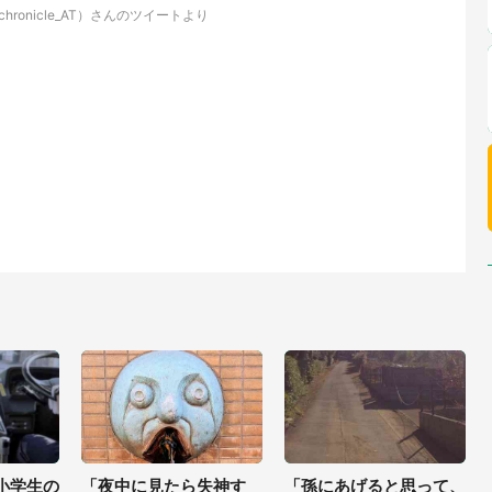
hronicle_AT）さんのツイートより
小学生の
「夜中に見たら失神す
「孫にあげると思って、