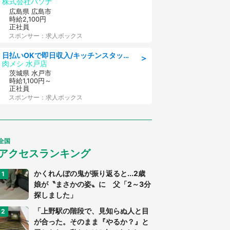
株式会社パソナ
広島県 広島市
時給2,100円
正社員
スポンサー：求人ボックス
日払いOKで即日収入/キッチンスタッフ/「原付免許必須」デリバリー業務など、自己成長可能な幅広い仕事に挑戦!髪型自由&ピアス・ネイルOK/茨城県/水戸市
＞
肉メシ 水戸店
茨城県 水戸市
時給1,100円～
正社員
スポンサー：求人ボックス
全国
アクセスランキング
かくれんぼの鬼が振り返ると...2歳
娘が〝まさかの姿〟に 父「2～3分
探しました」
「上野駅の階段で、見知らぬ人と目
が合った。そのまま『やるか？』と