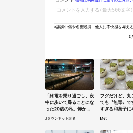
「終電を乗り過ごし、夜
フグだけど、丸
中に歩いて帰ることにな
ても〝無毒〟で
った20歳の私。怖かっ
すぎる和菓子に4
たけど、信号待ちの車に
夢中「ふぐぅ～
Jタウンネット読者
Met
道を尋ねたら...」（埼玉
の技ですね」
県・60代女性）