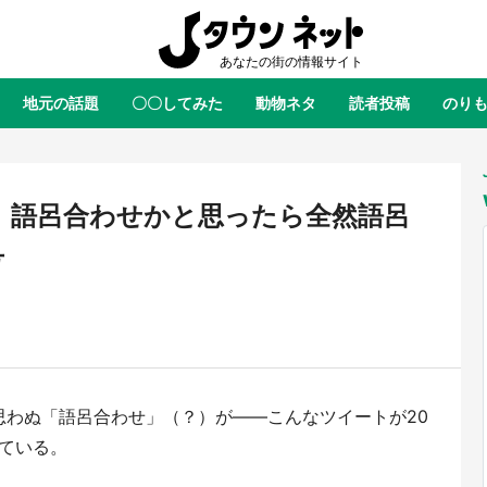
地元の話題
〇〇してみた
動物ネタ
読者投稿
のり
全国
全国
北海道
北海道
元
絶景
あの時はありがとう
物語がはじまる町へ
ふ
青森
岩手
宮城
秋田
東北
 語呂合わせかと思ったら全然語呂
茨城
栃木
群馬
埼玉
関東
号
新潟
山梨
長野
甲信越
岐阜
静岡
愛知
三重
東海
富山
石川
福井
北陸
滋賀
京都
大阪
兵庫
関西
思わぬ「語呂合わせ」（？）が――こんなツイートが20
鳥取
島根
岡山
広島
中国
ラス・ダークネスが栃木県を征
『薬屋のひとりごと』の〝舞〟の
っている。
？ 県公式プロモ動画で「聖地」
に入り込む 六本木ヒルズ展望台
徳島
香川
愛媛
高知
四国
産されてます【7／31～1／31】
ラボ、本邦初公開の「猫猫像」も