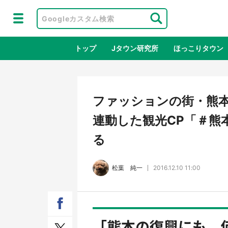
トップ
Jタウン研究所
ほっこりタウン
地域×二次
ファッションの街・熊本
連動した観光CP「＃熊
る
松葉 純一
2016.12.10 11:00
ラプラス・ダークネスが栃木県を征
『薬
服！？ 県公式プロモ動画で「聖地」
に入
「熊本の復興にも、
が生産されてます【7／31～1／31】
ラボ