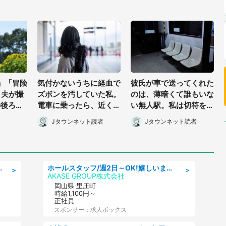
」「冒険
気付かないうちに経血で
彼氏が車で送ってくれた
 夫が撮
ズボンを汚していた私。
のは、薄暗くて誰もいな
の後ろ
電車に乗ったら、近くの
い無人駅。私は切符を買
.4.8万
女性客が小さな声で(千
おうとしたけれど(山形
Jタウンネット読者
Jタウンネット読者
葉県・10代女性)
県・20代女性)
denso aichi
ホールスタッフ/週2日～OK!嬉しいまかない付き/岡山県/浅口郡里庄町
＞
＞
AKASE GROUP株式会社
岡山県 里庄町
時給1,100円～
正社員
スポンサー：求人ボックス