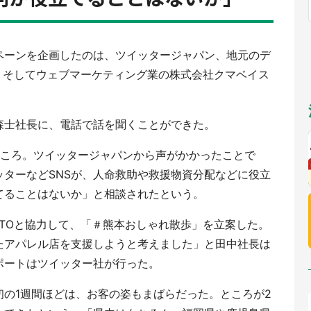
福岡
佐賀
長崎
熊本
～10／26】
九州
／1～31】
もっとみる
選択
ペーンを企画したのは、ツイッタージャパン、地元のデ
OTO、そしてウェブマーケティング業の株式会社クマベイス
森士社長に、電話で話を聞くことができた。
月ころ。ツイッタージャパンから声がかかったことで
ターなどSNSが、人命救助や救援物資分配などに役立
てることはないか」と相談されたという。
AMOTOと協力して、「＃熊本おしゃれ散歩」を立案した。
たアパレル店を支援しようと考えました」と田中社長は
ポートはツイッター社が行った。
の1週間ほどは、お客の姿もまばらだった。ところが2