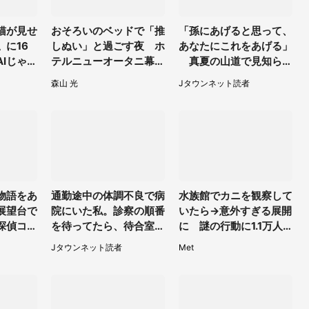
猫が見せ
おそろいのベッドで「推
「孫にあげると思って、
に16
しぬい」と過ごす夜 ホ
あなたにこれをあげる」
Iじゃな
テルニューオータニ幕張
真夏の山道で見知らぬ
そのうち喋
で「ぬい活宿泊プラン」
お婆さんに握らされたも
森山 光
Jタウンネット読者
開始【8／8～3／31】
の（山口県・30代女
性）
物語をあ
通勤途中の体調不良で病
水族館でカニを観察して
展望台で
院にいた私。診察の順番
いたら→意外すぎる展開
探偵コナ
を待ってたら、待合室の
に 謎の行動に1.1万人
台（ハル
老人たちが（千葉県・5
仰天「自慢してるみた
Jタウンネット読者
Met
メニュー
0代男性）
い」
4～11／