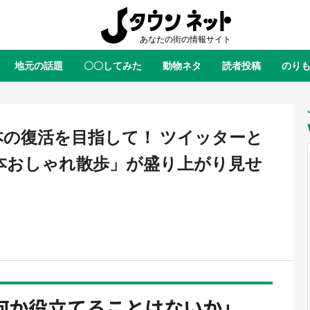
地元の話題
〇〇してみた
動物ネタ
読者投稿
のり
全国
全国
北海道
北海道
元
絶景
あの時はありがとう
物語がはじまる町へ
ふ
青森
岩手
宮城
秋田
東北
の復活を目指して！ ツイッターと
茨城
栃木
群馬
埼玉
関東
本おしゃれ散歩」が盛り上がり見せ
新潟
山梨
長野
甲信越
岐阜
静岡
愛知
三重
東海
富山
石川
福井
北陸
滋賀
京都
大阪
兵庫
関西
鳥取
島根
岡山
広島
中国
屋のひとりごと』の〝舞〟の世界
日向翔陽＆影山飛雄が笹かまを食
り込む 六本木ヒルズ展望台でコ
る！ アニメ『ハイキュー！！』
徳島
香川
愛媛
高知
四国
何か役立てることはないか」
、本邦初公開の「猫猫像」も【8
舗「鐘崎」コラボで限定グッズも