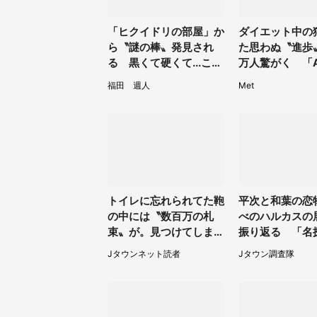
「ヒクイドリの部屋」か
ダイエット中の
ら〝謎の棒〟発見され
た思わぬ〝進歩〟
る 黒くて硬くて...これ
万人驚がく 「A
は何？動物園に聞く
いだと...」「
福田 週人
Met
りそう」
トイレに忘れられてた鞄
平次と和葉の恋
の中には〝数百万の札
べのハルカスの
束〟が。見つけてしまっ
振り返る 「名
た私は慌てて...
ン 衝空の晴天
Jタウンネット読者
Jタウン調査隊
カス）」コラボ
も恋の味【7／2
29】