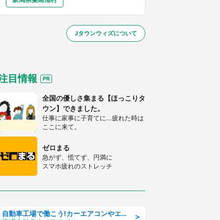
大分
宮崎
鹿児島
沖縄
～】
Jタウンウィズについて
する
注目情報
全国の優しさ集まる【ほっこりタ
ウン】できました。
仕事に家事に子育てに...疲れた時は
ここに来て。
ゼロまる
急がず、慌てず、円満に
スマホ疲れのストレッチ
自動車工場で働こう!カーエアコンやエンジンの製造・加工業務/寮完備 denso aichi
＞