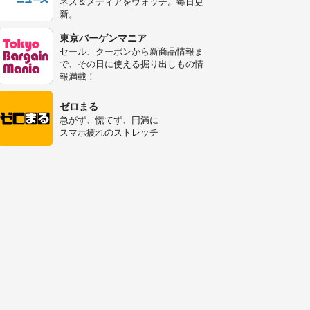
ネス＆メディアをウォッチ。毎日更
新。
「修学旅行に途中参加する娘を送っ
て行ったら、真っ暗な道で遭難状
東京バーゲンマニア
態。なんとか見つけた民家に助けを
セール、クーポンから新商品情報ま
求めると、住人の男性が...」
で、その日に使える掘り出しもの情
「孫にあげると思って、あなたにこ
報満載！
れをあげる」 真夏の山道で見知ら
ぬお婆さんに握らされたもの（山口
ゼロまる
県・30代女性）
急がず、慌てず、円満に
スマホ疲れのストレッチ