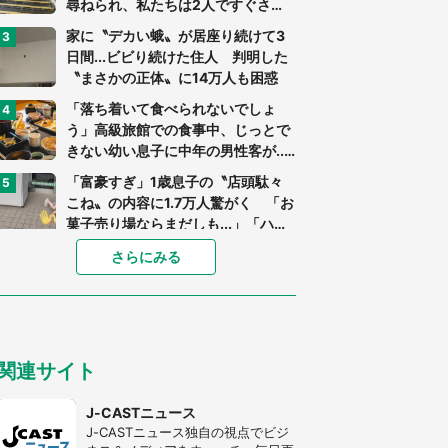
尋ねられ、私たちは2人ですぐさ
ま...」（茨城県・70代男性）
家に〝デカい蛾〟が居座り続けて3
日間...ビビり続けた住人 判明した
〝まさかの正体〟に14万人も困惑
「落ち着いて食べられないでしょ
う」高級旅館での食事中、じっとで
きない幼い息子に中年の男性客が...
（東京都・40代男性）
「富豪すぎ」1歳息子の〝店頭駄々
こね〟の内容に1.7万人驚がく 「お
菓子売り場ならまだしも...」「ハー
ドル高い」
「閉所恐怖症の私は新幹線で大パニ
さらにみる
ック。隣席の青年に『手を繋いで』
とお願いしたら...」 体験談に8万
人感動
「ゾワゾワする」「本当に気持ち悪
い」 道端でバグっちゃってた〝野
関連サイト
生の野菜〟に6.5万人戦慄
あまりにも四角すぎる猫、激写され
J-CASTニュース
る 「これもう座布団だろ」「食パ
J-CASTニュース独自の視点でビジ
ンの耳」と1.4万人困惑