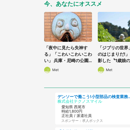
今、あなたにオススメ
「夜中に見たら失神す
「ジブリの世界
る」「こわいこわいこわ
のはじまりだ!」
い」 兵庫・尼崎の公園
影した〝1歳娘
に佇む〝謎すぎる顔〟に
姿〟が良すぎて..
Met
Met
1.3万人戦慄
人感激
デンソーで働こう!小型部品の検査業務 
株式会社テクノスマイル
愛知県 西尾市
時給1,800円
正社員 / 派遣社員
スポンサー：求人ボックス