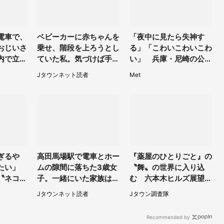
電車で、
ベビーカーに赤ちゃんを
「夜中に見たら失神す
おじいさ
乗せ、階段を上ろうとし
る」「こわいこわいこわ
内で立っ
ていた私。気づけば手か
い」 兵庫・尼崎の公園
.」
らベビーカーが消えてい
に佇む〝謎すぎる顔〟に
Jタウンネット読者
Met
て（神奈川県・60代女
1.3万人戦慄
性）
ぎるや
高田馬場駅で電車とホー
『薬屋のひとりごと』の
いたい」
ムの隙間に落ちた3歳女
〝舞〟の世界に入り込
〝ネコハ
子。一緒にいた家族はど
む 六本木ヒルズ展望台
喫茶店に
うすることもできなく
でコラボ、本邦初公開の
Jタウンネット読者
Jタウン調査隊
て...（埼玉県・50代女
「猫猫像」も【8／1～1
性）
0／26】
Recommended by