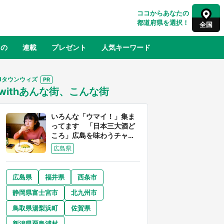
ココからあなたの
都道府県を選択！
全国
もの
連載
プレゼント
人気キーワード
Jタウンウィズ
withあんな街、こんな街
るさと納税
山形
福島
千葉
東京
神奈川
いろんな「ウマイ！」集ま
ってます 「日本三大酒ど
ころ」広島を味わうチャン
スが到来中
広島県
広島県
福井県
西条市
奈良
和歌山
静岡県富士宮市
北九州市
山口
べ
『小林さんちのメイドラゴン』と舞台
鳥取県湯梨浜町
佐賀県
×老
のモデル・越谷がコラボ 田んぼアー
【8
トの見頃にあわせて企画続々【7／31
新潟県粟島浦村