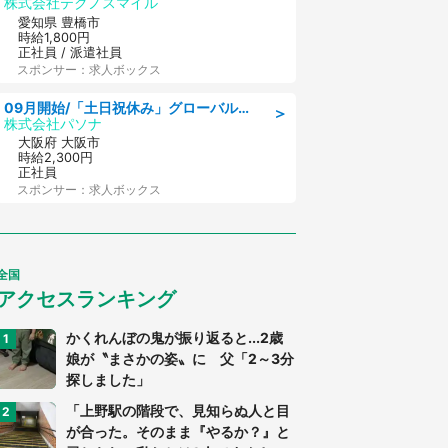
株式会社テクノスマイル
愛知県 豊橋市
時給1,800円
正社員 / 派遣社員
スポンサー：求人ボックス
09月開始/「土日祝休み」グローバル企業での産業保健のお仕事/保健師/高時給/残業なし/服装自由
＞
株式会社パソナ
大阪府 大阪市
時給2,300円
正社員
スポンサー：求人ボックス
全国
アクセスランキング
かくれんぼの鬼が振り返ると...2歳
娘が〝まさかの姿〟に 父「2～3分
探しました」
「上野駅の階段で、見知らぬ人と目
が合った。そのまま『やるか？』と