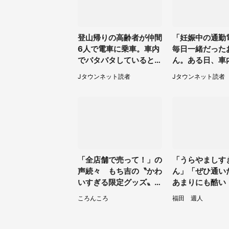
登山帰りの高齢者が仲間
「妊娠中の通勤
6人で電車に乗車。車内
毎日一緒だった
でバタバタしていると、
ん。ある日、車
隣の若い男性客が（神奈
てたら後ろから..
Jタウンネット読者
Jタウンネット読者
川県・70代女性）
「全店舗で売って！」の
「うらやましす
声続々 もち吉の〝かわ
ん」「ぜひ通
いすぎる限定グッズ〟に
あまりにも酷い
熱視線→買えるのは地元
ラ〟受けられる
ころんころ
福田 週人
だけ？本社に聞く
5.3万人驚がく