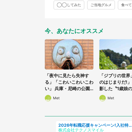
◯◯してみた
ご当地グルメ
食べて
今、あなたにオススメ
「夜中に見たら失神す
「ジブリの世界
る」「こわいこわいこわ
のはじまりだ!」
い」 兵庫・尼崎の公園
影した〝1歳娘
に佇む〝謎すぎる顔〟に
姿〟が良すぎて..
Met
Met
1.3万人戦慄
人感激
2026年転職応援キャンペーン!入社特典58万円/デンソーで働こう!自動車工場で小型部品の検査業務 denso aichi
株式会社テクノスマイル