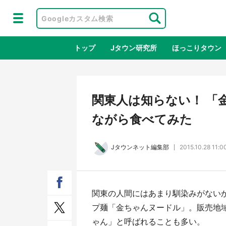
トップ
Jタウン研究所
ほっこりタウン
地域×二次
関東人は知らない！ 「
ながら食べてみた
Jタウンネット編集部
2015.10.28 11:0
関東の人間にはあまり馴染みがない
ラプラス・ダークネスが栃木県を征
『薬
プ麺「金ちゃんヌードル」。販売地
服！？ 県公式プロモ動画で「聖地」
に入
ゃん」と呼ばれることも多い。
が生産されてます【7／31～1／31】
ラボ