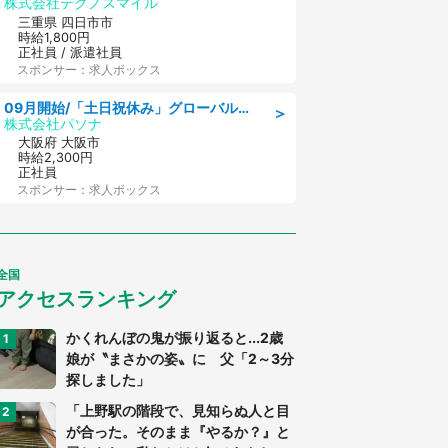
株式会社テクノスマイル
三重県 四日市市
時給1,800円
正社員 / 派遣社員
スポンサー：求人ボックス
09月開始/「土日祝休み」グローバル企業での産業保健のお仕事/保健師/高時給/残業なし/服装自由
＞
株式会社パソナ
大阪府 大阪市
時給2,300円
正社員
スポンサー：求人ボックス
全国
アクセスランキング
かくれんぼの鬼が振り返ると...2歳
娘が〝まさかの姿〟に 父「2～3分
探しました」
「上野駅の階段で、見知らぬ人と目
が合った。そのまま『やるか？』と