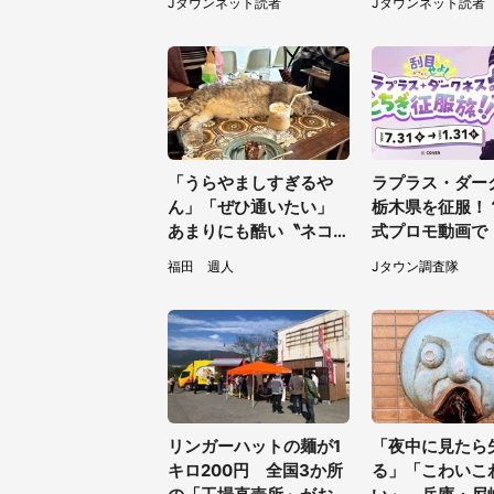
Jタウンネット読者
Jタウンネット読者
県・20代女性）
葉県・10代女性
「うらやましすぎるや
ラプラス・ダー
ん」「ぜひ通いたい」
栃木県を征服！
あまりにも酷い〝ネコハ
式プロモ動画で
ラ〟受けられる喫茶店に
が生産されてま
福田 週人
Jタウン調査隊
5.3万人驚がく
31～1／31】
リンガーハットの麺が1
「夜中に見たら
キロ200円 全国3か所
る」「こわいこ