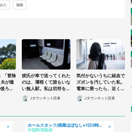
みた
徳島
」「冒険
彼氏が車で送ってくれた
気付かないうちに経血で
 夫が撮
のは、薄暗くて誰もいな
ズボンを汚していた私。
の後ろ
い無人駅。私は切符を買
電車に乗ったら、近くの
.4.8万
おうとしたけれど(山形
女性客が小さな声で(千
Jタウンネット読者
Jタウンネット読者
県・20代女性)
葉県・10代女性)
ホールスタッフ/残業ほぼなし×1日3時間〜勤務OK!フォロー体制も充実/広島県/広島市南区
＞
＞
中国料理敦煌