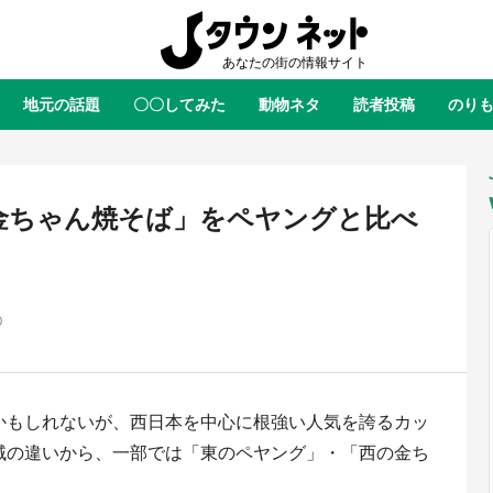
地元の話題
〇〇してみた
動物ネタ
読者投稿
のり
全国
全国
北海道
北海道
元
絶景
あの時はありがとう
物語がはじまる町へ
ふ
青森
岩手
宮城
秋田
東北
金ちゃん焼そば」をペヤングと比べ
茨城
栃木
群馬
埼玉
関東
新潟
山梨
長野
甲信越
0
岐阜
静岡
愛知
三重
東海
富山
石川
福井
北陸
滋賀
京都
大阪
兵庫
関西
かもしれないが、西日本を中心に根強い人気を誇るカッ
鳥取
島根
岡山
広島
中国
屋のひとりごと』の〝舞〟の世界
日向翔陽＆影山飛雄が笹かまを食
域の違いから、一部では「東のペヤング」・「西の金ち
り込む 六本木ヒルズ展望台でコ
る！ アニメ『ハイキュー！！』
徳島
香川
愛媛
高知
四国
、本邦初公開の「猫猫像」も【8
舗「鐘崎」コラボで限定グッズも