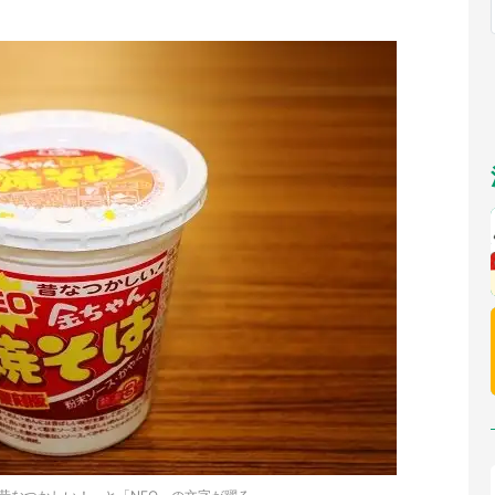
福岡
佐賀
長崎
熊本
～10／26】
九州
／1～31】
もっとみる
選択