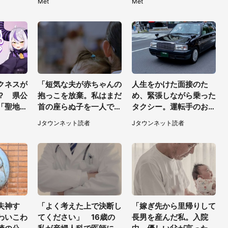
Met
Met
）
の技ですね」
りそう」
クネスが
「短気な夫が赤ちゃんの
人生をかけた面接のた
？ 県公
抱っこを放棄。私はまだ
め、緊張しながら乗った
「聖地」
首の座らぬ子を一人で抱
タクシー。運転手のおじ
す【7／
えることになり」（岩手
さんが、スーツ姿の私を
Jタウンネット読者
Jタウンネット読者
県・40代女性）
見て...（福岡県・30代
女性）
失神す
「よく考えた上で決断し
「嫁ぎ先から里帰りして
わいこわ
てください」 16歳の
長男を産んだ私。入院