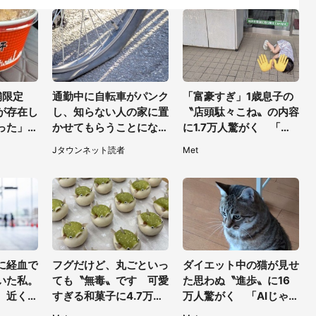
舗限定
通勤中に自転車がパンク
「富豪すぎ」1歳息子の
が存在し
し、知らない人の家に置
〝店頭駄々こね〟の内容
った」
かせてもらうことになっ
に1.7万人驚がく 「お
ものがあ
た私。帰りに取りに行く
菓子売り場ならまだし
Jタウンネット読者
Met
と、なんと...（東京都・
も...」「ハードル高い」
40代女性）
に経血で
フグだけど、丸ごといっ
ダイエット中の猫が見せ
いた私。
ても〝無毒〟です 可愛
た思わぬ〝進歩〟に16
、近くの
すぎる和菓子に4.7万人
万人驚がく 「AIじゃな
声で（千
夢中「ふぐぅ～」「職人
いだと...」「そのうち喋