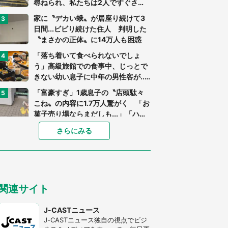
尋ねられ、私たちは2人ですぐさ
ま...」（茨城県・70代男性）
家に〝デカい蛾〟が居座り続けて3
日間...ビビり続けた住人 判明した
〝まさかの正体〟に14万人も困惑
「落ち着いて食べられないでしょ
う」高級旅館での食事中、じっとで
きない幼い息子に中年の男性客が...
（東京都・40代男性）
「富豪すぎ」1歳息子の〝店頭駄々
こね〟の内容に1.7万人驚がく 「お
菓子売り場ならまだしも...」「ハー
ドル高い」
「閉所恐怖症の私は新幹線で大パニ
さらにみる
ック。隣席の青年に『手を繋いで』
とお願いしたら...」 体験談に8万
人感動
「ゾワゾワする」「本当に気持ち悪
い」 道端でバグっちゃってた〝野
関連サイト
生の野菜〟に6.5万人戦慄
あまりにも四角すぎる猫、激写され
J-CASTニュース
る 「これもう座布団だろ」「食パ
J-CASTニュース独自の視点でビジ
ンの耳」と1.4万人困惑