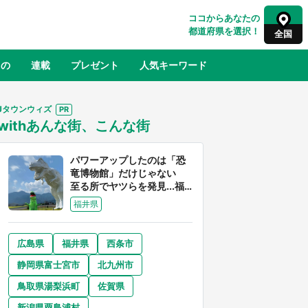
ココからあなたの
都道府県を選択！
全国
もの
連載
プレゼント
人気キーワード
Jタウンウィズ
withあんな街、こんな街
るさと納税
山形
福島
千葉
東京
神奈川
パワーアップしたのは「恐
竜博物館」だけじゃない
至る所でヤツらを発見...福
井県はもはや「ジュラシッ
福井県
ク・ワールド」だった
広島県
福井県
西条市
奈良
和歌山
静岡県富士宮市
北九州市
山口
べ
『小林さんちのメイドラゴン』と舞台
鳥取県湯梨浜町
佐賀県
×老
のモデル・越谷がコラボ 田んぼアー
【8
トの見頃にあわせて企画続々【7／31
新潟県粟島浦村