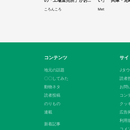
の「工場直売所」がお得
い」 兵庫・尼
すぎて...片道6時間かけ
に佇む〝謎すぎ
ころんころ
Met
て来た人も
1.3万人戦慄
コンテンツ
サイ
地元の話題
Jタ
〇〇してみた
読者
動物ネタ
お問
読者投稿
コン
のりもの
クッキ
連載
広告
利用
新着記事
コメ