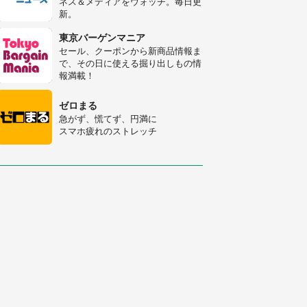
ネス＆メディアをウォッチ。毎日更
新。
「修学旅行に途中参加する娘を送っ
て行ったら、真っ暗な道で遭難状
東京バーゲンマニア
態。なんとか見つけた民家に助けを
セール、クーポンから新商品情報ま
求めると、住人の男性が...」
で、その日に使える掘り出しもの情
「孫にあげると思って、あなたにこ
報満載！
れをあげる」 真夏の山道で見知ら
ぬお婆さんに握らされたもの（山口
ゼロまる
県・30代女性）
急がず、慌てず、円満に
スマホ疲れのストレッチ