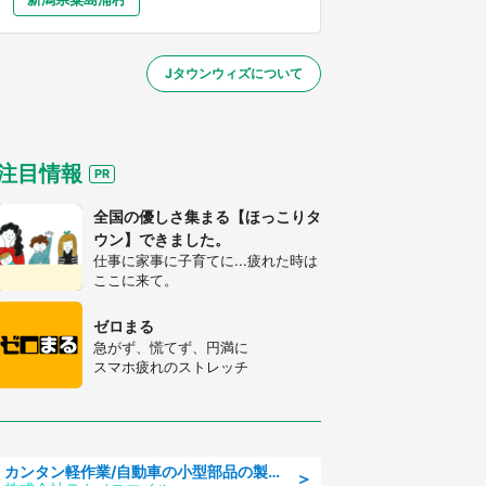
大分
宮崎
鹿児島
沖縄
～】
Jタウンウィズについて
する
注目情報
全国の優しさ集まる【ほっこりタ
ウン】できました。
仕事に家事に子育てに...疲れた時は
ここに来て。
ゼロまる
急がず、慌てず、円満に
スマホ疲れのストレッチ
カンタン軽作業/自動車の小型部品の製造オペレーター denso aichi
＞