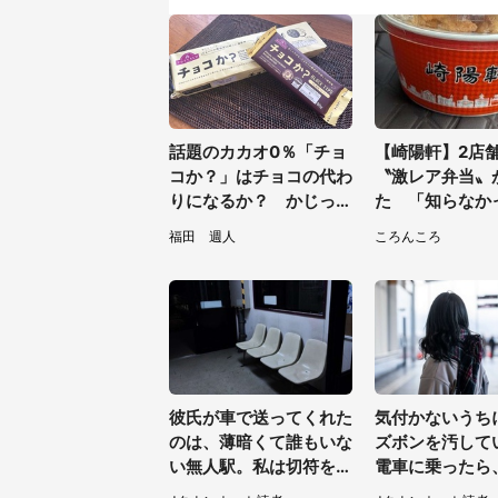
話題のカカオ0％「チョ
【崎陽軒】2店
コか？」はチョコの代わ
〝激レア弁当〟
りになるか？ かじった
た 「知らなか
り溶かしたりして食べて
「こんな幸せな
福田 週人
ころんころ
みた
ったなんて...」
彼氏が車で送ってくれた
気付かないうち
のは、薄暗くて誰もいな
ズボンを汚して
い無人駅。私は切符を買
電車に乗ったら
おうとしたけれど（山形
女性客が小さな