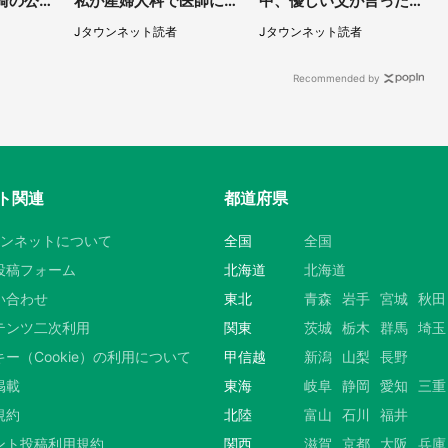
崎の公園
私が産婦人科で医師に言
中、優しい父が言った言
る顔〟に
われた言葉
葉に戸惑いを隠せない」
Jタウンネット読者
Jタウンネット読者
（兵庫県・50代女性）
Recommended by
ト関連
都道府県
ウンネットについて
全国
全国
投稿フォーム
北海道
北海道
い合わせ
東北
青森
岩手
宮城
秋田
テンツ二次利用
関東
茨城
栃木
群馬
埼玉
ー（Cookie）の利用について
甲信越
新潟
山梨
長野
掲載
東海
岐阜
静岡
愛知
三重
規約
北陸
富山
石川
福井
ント投稿利用規約
関西
滋賀
京都
大阪
兵庫