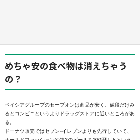
『薬屋のひとりごと』の〝舞〟の世界に入り込
む 六本木ヒルズ展望台でコラボ、本邦初公開
の「猫猫像」も【8／1～10／26】
もっとみる
めちゃ安の食べ物は消えちゃう
の？
ベイシアグループのセーブオンは商品が安く、値段だけみ
るとコンビニというよりドラッグストアに近いところがあ
る。
ドーナツ販売ではセブン-イレブンよりも先行していて、
オールドファッションや第3のビールを100円以下という