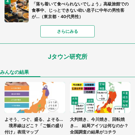
「落ち着いて食べられないでしょう」高級旅館での
食事中、じっとできない幼い息子に中年の男性客
が...（東京都・40代男性）
さらにみる
「可愛いのにホラー」「事件性を感じる」 ふわふ
わアザラシの〝赤い異変〟に3.2万人戦慄
Jタウン研究所
「孫にあげると思って、あなたにこれをあげる」
真夏の山道で見知らぬお婆さんに握らされたもの
（山口県・30代女性）
みんなの結果
「ゾワゾワする」「本当に気持ち悪い」 道端でバ
グっちゃってた〝野生の野菜〟に6.5万人戦慄
「閉所恐怖症の私は新幹線で大パニック。隣席の青
年に『手を繋いで』とお願いしたら...」 体験談に
よそう、つぐ、盛る、よそる...
大判焼き、今川焼き、回転焼
8万人感動
境界線はどこ？「ご飯の盛り
き... 結局アイツは何なのか？
付け」表現マップ
全国調査の結果がコチラ