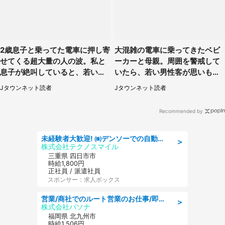
2歳息子と乗ってた電車に押し寄
大混雑の電車に乗ってきたベビ
せてくる超大量の人の波。私と
ーカーと母親。周囲を警戒して
息子が絶叫していると、若いカ
いたら、若い男性客が思いもよ
ップルの乗客が...（東京都・60
らぬ行動に（東京都・50代女
Jタウンネット読者
Jタウンネット読者
代女性）
性）
Recommended by
未経験者大歓迎! ㈱デンソーでの自動車部品の組立作業 denso aichi
＞
株式会社テクノスマイル
三重県 四日市市
時給1,800円
正社員 / 派遣社員
スポンサー：求人ボックス
営業/商社でのルート営業のお仕事/即日勤務可/車通勤可/営業
＞
株式会社パソナ
福岡県 北九州市
時給1,506円