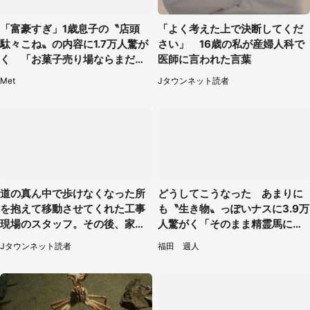
「富豪すぎ」1歳息子の〝店頭
「よく考えた上で決断してくだ
駄々こね〟の内容に1.7万人驚が
さい」 16歳の私が産婦人科で
く 「お菓子売り場ならまだし
医師に言われた言葉
も...」「ハードル高い」
Met
Jタウンネット読者
道の真ん中で歩けなくなった所
どうしてこうなった あまりに
を抱えて移動させてくれた工事
も〝生き物〟っぽいナスに3.9万
現場のスタッフ。その後、家ま
人驚がく「そのまま精霊馬に使
で私を送ると（大阪府・40代女
えそう」
Jタウンネット読者
福田 週人
性）