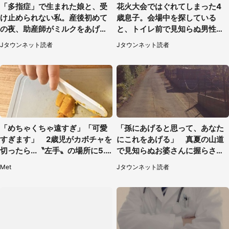
「多指症」で生まれた娘と、受
花火大会ではぐれてしまった4
け止められない私。産後初めて
歳息子。会場中を探している
の夜、助産師がミルクをあげて
と、トイレ前で見知らぬ男性に
るのを見て...（静岡県・20代女
（東京都・女性）
Jタウンネット読者
Jタウンネット読者
性）
「めちゃくちゃ遠すぎ」「可愛
「孫にあげると思って、あなた
すぎます」 2歳児がカボチャを
にこれをあげる」 真夏の山道
切ったら...〝左手〟の場所に5.3
で見知らぬお婆さんに握らされ
万人もん絶
たもの（山口県・30代女性）
Met
Jタウンネット読者