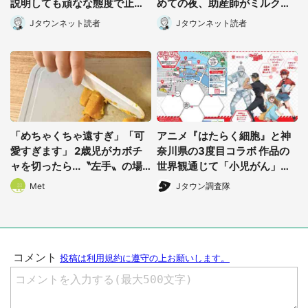
説明しても頑なな態度で止め
めての夜、助産師がミルクを
られ(北海道・50代女性)
あげてるのを見て...(静岡県・
Jタウンネット読者
Jタウンネット読者
20代女性)
「めちゃくちゃ遠すぎ」「可
アニメ『はたらく細胞』と神
愛すぎます」 2歳児がカボチ
奈川県の3度目コラボ 作品の
ャを切ったら...〝左手〟の場
世界観通じて「小児がん」学
所に5.3万人もん絶
べる【8/10~31※平日限定】
Met
Jタウン調査隊