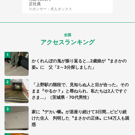
正社員
スポンサー：求人ボックス
全国
アクセスランキング
かくれんぼの鬼が振り返ると...2歳娘が〝まさかの
姿〟に 父「2～3分探しました」
「上野駅の階段で、見知らぬ人と目が合った。その
まま『やるか？』と尋ねられ、私たちは2人ですぐ
さま...」（茨城県・70代男性）
家に〝デカい蛾〟が居座り続けて3日間...ビビり続
けた住人 判明した〝まさかの正体〟に14万人も困
惑