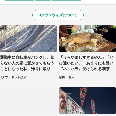
Jタウンウィズについて
通勤中に自転車がパンクし、知
「うらやましすぎるやん」「ぜ
らない人の家に置かせてもらう
ひ通いたい」 あまりにも酷い
ことになった私。帰りに取りに
〝ネコハラ〟受けられる喫茶店
行くと、なんと...（東京都・40
に5.3万人驚がく
Jタウンネット読者
福田 週人
代女性）