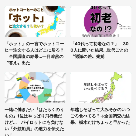
「富豪すぎ」1歳息子の〝店頭駄々こね〟の内容に1.
7万人驚がく 「お菓子売り場ならまだしも...」「ハ
ードル高い」
あまりにも四角すぎる猫、激写される 「これもう
座布団だろ」「食パンの耳」と1.4万人困惑
「ホット」の一言でホットコー
「40代って初老なの？」 30
ヒー注文する人はどこに居る？
0人に聞いた結果...世代ごとの
全国調査の結果...一目瞭然の
〝認識の差〟発覚
〝答え〟出た
一緒に働きたい『はたらくのり
年越しそばって大みそかのいつ
もの』1位はやっぱり飛行機だ
ごろ食べてる？→全国調査の結
けど... パイロットにも負けな
果、栃木だけちょっと早かった
い「外航船員」の魅力を伝えた
い！