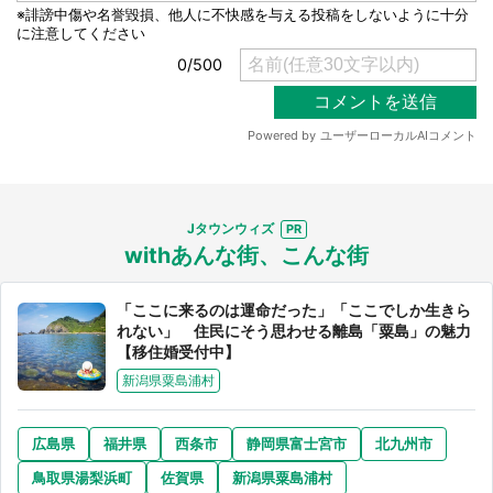
Jタウンウィズ
withあんな街、こんな街
「ここに来るのは運命だった」「ここでしか生きら
れない」 住民にそう思わせる離島「粟島」の魅力
【移住婚受付中】
新潟県粟島浦村
広島県
福井県
西条市
静岡県富士宮市
北九州市
鳥取県湯梨浜町
佐賀県
新潟県粟島浦村