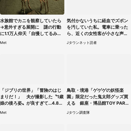
水族館でカニを観察していたら
気付かないうちに経血でズボン
→意外すぎる展開に 謎の行動
を汚していた私。電車に乗った
に1.1万人仰天「自慢してるみた
ら、近くの女性客が小さな声で
い」
（千葉県・10代女性）
Met
Jタウンネット読者
「ジブリの世界」「冒険のはじ
鳥取・境港「ゲゲゲの妖怪楽
まりだ！」 夫が撮影した〝1歳
園」限定だった鬼太郎グッズ買
娘の後ろ姿〟が良すぎて...4.8万
える 銀座・博品館TOY PARK
人感激
へ急げ【8／8～31】
Met
Jタウン調査隊