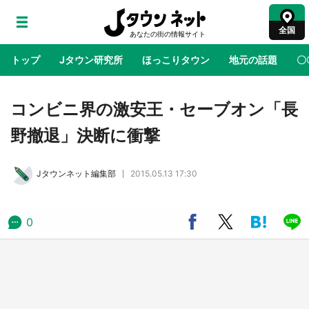
全国
トップ
Jタウン研究所
ほっこりタウン
地元の話題
〇
地域×二次元
絶景
あの時はありがとう
物語がはじ
コンビニ界の激安王・セーブオン「長
野撤退」決断に衝撃
アニメ『はたらく細胞』と神奈川県の3度目コ
ラボ 作品の世界観通じて「小児がん」学べる
Jタウンネット編集部
2015.05.13 17:30
【8／10～31※平日限定】
鳥取・境港「ゲゲゲの妖怪楽園」限定だった鬼
0
太郎グッズ買える 銀座・博品館TOY PARKへ
急げ【8／8～31】
ラプラス・ダークネスが栃木県を征服！？ 県
公式プロモ動画で「聖地」が生産されてます
【7／31～1／31】