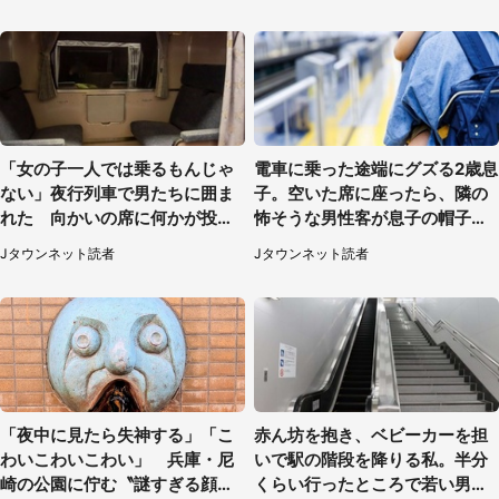
50代女性）
「女の子一人では乗るもんじゃ
電車に乗った途端にグズる2歳息
ない」夜行列車で男たちに囲ま
子。空いた席に座ったら、隣の
れた 向かいの席に何かが投げ
怖そうな男性客が息子の帽子に
られて（秋田県・60代女性）
手を伸ばし（千葉県・40代女
Jタウンネット読者
Jタウンネット読者
性）
「夜中に見たら失神する」「こ
赤ん坊を抱き、ベビーカーを担
わいこわいこわい」 兵庫・尼
いで駅の階段を降りる私。半分
崎の公園に佇む〝謎すぎる顔〟
くらい行ったところで若い男性