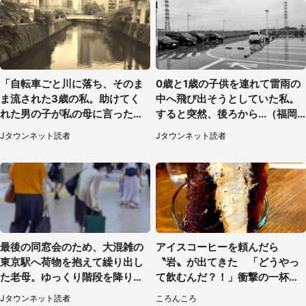
「自転車ごと川に落ち、そのま
0歳と1歳の子供を連れて雷雨の
ま流された3歳の私。助けてく
中へ飛び出そうとしていた私。
れた男の子が私の母に言ったの
すると突然、後ろから...（福岡
は...」（千葉県・20代女性）
県・30代女性）
Jタウンネット読者
Jタウンネット読者
最後の同窓会のため、大混雑の
アイスコーヒーを頼んだら
東京駅へ荷物を抱えて繰り出し
〝岩〟が出てきた 「どうやっ
た老母。ゆっくり階段を降りて
て飲むんだ？！」衝撃の一杯が
たらスーツの男性が（東京都・
話題
Jタウンネット読者
ころんころ