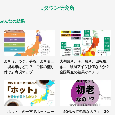
Jタウン研究所
「閉所恐怖症の私は新幹線で大パニック。隣席の青
年に『手を繋いで』とお願いしたら...」 体験談に
8万人感動
みんなの結果
「ゾワゾワする」「本当に気持ち悪い」 道端でバ
グっちゃってた〝野生の野菜〟に6.5万人戦慄
あまりにも四角すぎる猫、激写される 「これもう
よそう、つぐ、盛る、よそる...
大判焼き、今川焼き、回転焼
座布団だろ」「食パンの耳」と1.4万人困惑
境界線はどこ？「ご飯の盛り
き... 結局アイツは何なのか？
付け」表現マップ
全国調査の結果がコチラ
「修学旅行に途中参加する娘を送って行ったら、真
っ暗な道で遭難状態。なんとか見つけた民家に助け
を求めると、住人の男性が...」
「孫にあげると思って、あなたにこれをあげる」
真夏の山道で見知らぬお婆さんに握らされたもの
「ホット」の一言でホットコー
「40代って初老なの？」 30
（山口県・30代女性）