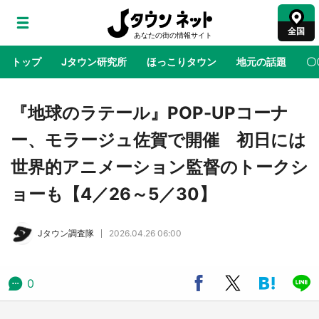
全国
トップ
Jタウン研究所
ほっこりタウン
地元の話題
〇
地域×二次元
絶景
あの時はありがとう
物語がはじ
『地球のラテール』POP-UPコーナ
ー、モラージュ佐賀で開催 初日には
鳥取・境港「ゲゲゲの妖怪楽園」限定だった鬼
世界的アニメーション監督のトークシ
太郎グッズ買える 銀座・博品館TOY PARKへ
急げ【8／8～31】
ョーも【4／26～5／30】
ラプラス・ダークネスが栃木県を征服！？ 県
Jタウン調査隊
2026.04.26 06:00
公式プロモ動画で「聖地」が生産されてます
【7／31～1／31】
0
『薬屋のひとりごと』の〝舞〟の世界に入り込
む 六本木ヒルズ展望台でコラボ、本邦初公開
の「猫猫像」も【8／1～10／26】