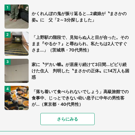
かくれんぼの鬼が振り返ると...2歳娘が〝まさかの
姿〟に 父「2～3分探しました」
「上野駅の階段で、見知らぬ人と目が合った。その
まま『やるか？』と尋ねられ、私たちは2人ですぐ
さま...」（茨城県・70代男性）
家に〝デカい蛾〟が居座り続けて3日間...ビビり続
けた住人 判明した〝まさかの正体〟に14万人も困
惑
「落ち着いて食べられないでしょう」高級旅館での
食事中、じっとできない幼い息子に中年の男性客
が...（東京都・40代男性）
「富豪すぎ」1歳息子の〝店頭駄々こね〟の内容に1.
さらにみる
7万人驚がく 「お菓子売り場ならまだしも...」「ハ
ードル高い」