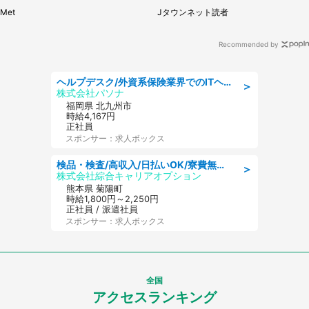
に1.3万人戦慄
が...（埼玉県・50代女性）
Met
Jタウンネット読者
Recommended by
ヘルプデスク/外資系保険業界でのITヘルプデスク業務/駅近/即日勤務可/ヘルプデスク
＞
株式会社パソナ
福岡県 北九州市
時給4,167円
正社員
スポンサー：求人ボックス
検品・検査/高収入/日払いOK/寮費無料/日勤/20・30・40代活躍中
＞
株式会社綜合キャリアオプション
熊本県 菊陽町
時給1,800円～2,250円
正社員 / 派遣社員
スポンサー：求人ボックス
全国
アクセスランキング