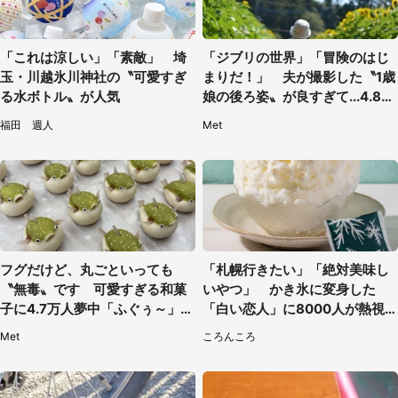
「これは涼しい」「素敵」 埼
「ジブリの世界」「冒険のはじ
玉・川越氷川神社の〝可愛すぎ
まりだ！」 夫が撮影した〝1歳
る水ボトル〟が人気
娘の後ろ姿〟が良すぎて...4.8万
人感激
福田 週人
Met
フグだけど、丸ごといっても
「札幌行きたい」「絶対美味し
〝無毒〟です 可愛すぎる和菓
いやつ」 かき氷に変身した
子に4.7万人夢中「ふぐぅ～」
「白い恋人」に8000人が熱視
「職人の技ですね」
線【期間限定】
Met
ころんころ