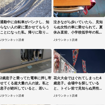
通勤中に自転車がパンクし、知
泣きながら歩いていたら、見知
らない人の家に置かせてもらう
らぬ女性の車に乗せられて。夏
ことになった私。帰りに取りに
休み直前、小学校低学年の私に
行くと、なんと...（東京都・40
起きたこと（広島県・30代女
Jタウンネット読者
Jタウンネット読者
代女性）
性）
2歳息子と乗ってた電車に押し寄
花火大会ではぐれてしまった4
せてくる超大量の人の波。私と
歳息子。会場中を探している
息子が絶叫していると、若いカ
と、トイレ前で見知らぬ男性に
ップルの乗客が...（東京都・60
（東京都・女性）
Jタウンネット読者
Jタウンネット読者
代女性）