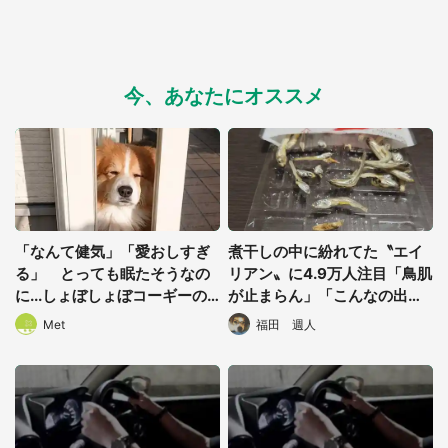
今、あなたにオススメ
選択する
「なんて健気」「愛おしすぎ
煮干しの中に紛れてた〝エイ
る」 とっても眠たそうなの
リアン〟に4.9万人注目「鳥肌
に...しょぼしょぼコーギーの
が止まらん」「こんなの出て
お出迎えに5.4万人もん絶
きたら泣き喚く」
Met
福田 週人