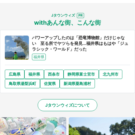
Jタウンウィズ
withあんな街、こんな街
パワーアップしたのは「恐竜博物館」だけじゃな
い 至る所でヤツらを発見...福井県はもはや「ジュ
ラシック・ワールド」だった
福井県
広島県
福井県
西条市
静岡県富士宮市
北九州市
鳥取県湯梨浜町
佐賀県
新潟県粟島浦村
Jタウンウィズについて