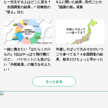
ヒー注文する人はどこに居る？
0人に聞いた結果...世代ごとの
全国調査の結果...一目瞭然の
〝認識の差〟発覚
〝答え〟出た
一緒に働きたい『はたらくのり
年越しそばって大みそかのいつ
もの』1位はやっぱり飛行機だ
ごろ食べてる？→全国調査の結
けど... パイロットにも負けな
果、栃木だけちょっと早かった
い「外航船員」の魅力を伝えた
い！
もっとみる