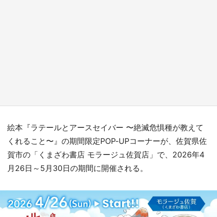
日向翔陽＆影山飛雄が笹かまを食べる！ アニ
メ『ハイキュー！！』×老舗「鐘崎」コラボで
限定グッズも【8／1～31】
もっとみる
絵本『ラテールとアースセイバー 〜絶滅危惧種が教えて
くれること〜』の期間限定POP-UPコーナーが、佐賀県佐
賀市の「くまざわ書店 モラージュ佐賀店」で、2026年4
月26日～5月30日の期間に開催される。