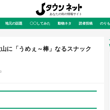
地元の話題
〇〇してみた
動物ネタ
読者投稿
のり
全国
全国
北海道
北海道
元
絶景
あの時はありがとう
物語がはじまる町へ
ふ
青森
岩手
宮城
秋田
東北
歌山に「うめぇ～棒」なるスナック
茨城
栃木
群馬
埼玉
関東
新潟
山梨
長野
甲信越
00
岐阜
静岡
愛知
三重
東海
富山
石川
福井
北陸
滋賀
京都
大阪
兵庫
関西
鳥取
島根
岡山
広島
中国
屋のひとりごと』の〝舞〟の世界
日向翔陽＆影山飛雄が笹かまを食
り込む 六本木ヒルズ展望台でコ
る！ アニメ『ハイキュー！！』
徳島
香川
愛媛
高知
四国
、本邦初公開の「猫猫像」も【8
舗「鐘崎」コラボで限定グッズも