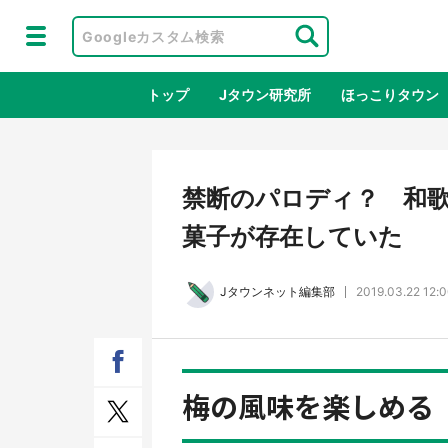
トップ
Jタウン研究所
ほっこりタウン
地域×二次
禁断のパロディ？ 和
菓子が存在していた
Jタウンネット編集部
2019.03.22 12:
梅の風味を楽しめる
ラプラス・ダークネスが栃木県を征
『薬
服！？ 県公式プロモ動画で「聖地」
に入
が生産されてます【7／31～1／31】
ラボ