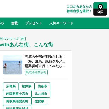
ココからあなたの
都道府県を選択！
全国
もの
連載
プレゼント
人気キーワード
Jタウンウィズ
withあんな街、こんな街
るさと納税
山形
福島
千葉
東京
神奈川
五感の全部が刺激される！
海、温泉、絶品グルメ...
湯梨浜町に行ってみたら、
魅力に溢れすぎてた件
鳥取県湯梨浜町
広島県
福井県
西条市
奈良
和歌山
静岡県富士宮市
北九州市
山口
べ
『小林さんちのメイドラゴン』と舞台
鳥取県湯梨浜町
佐賀県
×老
のモデル・越谷がコラボ 田んぼアー
【8
トの見頃にあわせて企画続々【7／31
新潟県粟島浦村