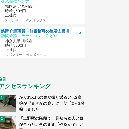
株式会社パソナ
福岡県 北九州市
時給1,506円
正社員
スポンサー：求人ボックス
訪問介護職員・無資格可の生活支援員
＞
訪問介護ステーションいろどり
神奈川県 川崎市
時給1,300円
正社員
スポンサー：求人ボックス
全国
アクセスランキング
かくれんぼの鬼が振り返ると...2歳
娘が〝まさかの姿〟に 父「2～3分
探しました」
「上野駅の階段で、見知らぬ人と目
が合った。そのまま『やるか？』と