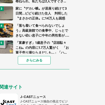
尋ねられ、私たちは2人ですぐさ
ま...」（茨城県・70代男性）
家に〝デカい蛾〟が居座り続けて3
日間...ビビり続けた住人 判明した
〝まさかの正体〟に14万人も困惑
「落ち着いて食べられないでしょ
う」高級旅館での食事中、じっとで
きない幼い息子に中年の男性客が...
（東京都・40代男性）
「富豪すぎ」1歳息子の〝店頭駄々
こね〟の内容に1.7万人驚がく 「お
菓子売り場ならまだしも...」「ハー
ドル高い」
あまりにも四角すぎる猫、激写され
さらにみる
る 「これもう座布団だろ」「食パ
ンの耳」と1.4万人困惑
「閉所恐怖症の私は新幹線で大パニ
ック。隣席の青年に『手を繋いで』
関連サイト
とお願いしたら...」 体験談に8万
人感動
「ゾワゾワする」「本当に気持ち悪
J-CASTニュース
い」 道端でバグっちゃってた〝野
J-CASTニュース独自の視点でビジ
生の野菜〟に6.5万人戦慄