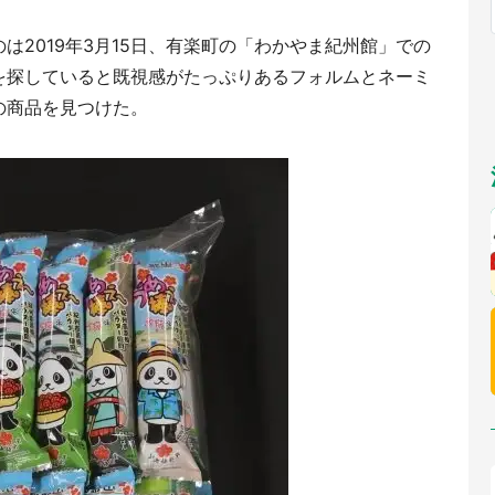
福岡
佐賀
長崎
熊本
～10／26】
九州
／1～31】
は2019年3月15日、有楽町の「わかやま紀州館」での
もっとみる
を探していると既視感がたっぷりあるフォルムとネーミ
選択
の商品を見つけた。