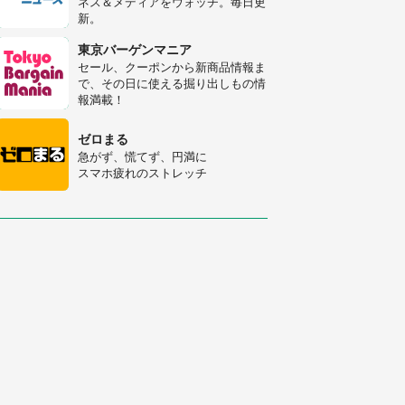
ネス＆メディアをウォッチ。毎日更
新。
「○○がない街に住んでいます」住
人の呟きに30万人驚がく 何が存在
東京バーゲンマニア
しないか、あなたはわかる？
セール、クーポンから新商品情報ま
で、その日に使える掘り出しもの情
「修学旅行に途中参加する娘を送っ
報満載！
て行ったら、真っ暗な道で遭難状
態。なんとか見つけた民家に助けを
ゼロまる
求めると、住人の男性が...」
急がず、慌てず、円満に
スマホ疲れのストレッチ