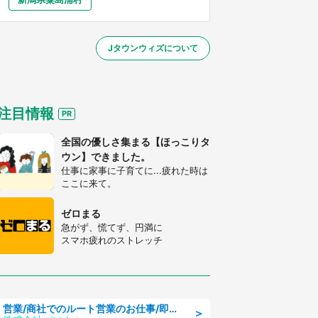
大分
宮崎
鹿児島
沖縄
～】
Jタウンウィズについて
する
注目情報
全国の優しさ集まる【ほっこりタ
ウン】できました。
仕事に家事に子育てに...疲れた時は
ここに来て。
ゼロまる
急がず、慌てず、円満に
スマホ疲れのストレッチ
営業/商社でのルート営業のお仕事/即日勤務可/車通勤可/営業
＞