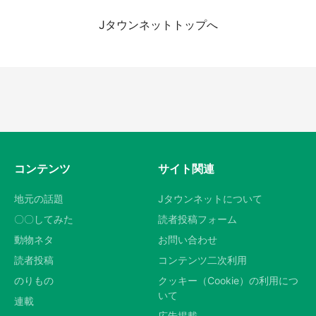
Jタウンネットトップへ
『小林さんちのメイドラゴン』と舞台のモデ
ル・越谷がコラボ 田んぼアートの見頃にあわ
せて企画続々【7／31～】
都道府選択
もっとみる
コンテンツ
サイト関連
地元の話題
Jタウンネットについて
〇〇してみた
読者投稿フォーム
動物ネタ
お問い合わせ
読者投稿
コンテンツ二次利用
のりもの
クッキー（Cookie）の利用につ
いて
連載
広告掲載