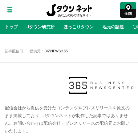
全国
トップ
Jタウン研究所
ほっこりタウン
地元の話題
〇
地域×二次元
絶景
あの時はありがとう
物語がはじ
記事配信日： 提供元：
BIZNEWS365
ラプラス・ダークネスが栃木県を征服！？ 県
公式プロモ動画で「聖地」が生産されてます
【7／31～1／31】
『薬屋のひとりごと』の〝舞〟の世界に入り込
む 六本木ヒルズ展望台でコラボ、本邦初公開
配信会社から提供を受けたコンテンツやプレスリリースを原文の
の「猫猫像」も【8／1～10／26】
まま掲載しており、Jタウンネットが制作した記事ではありませ
ん。お問い合わせは配信会社・プレスリリースの配信元にお願い
日向翔陽＆影山飛雄が笹かまを食べる！ アニ
メ『ハイキュー！！』×老舗「鐘崎」コラボで
いたします。
限定グッズも【8／1～31】