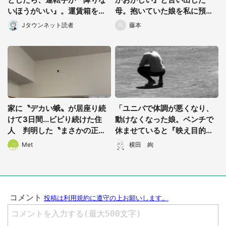
いほうがいい』。運賃箱を塞
母。抱いていた娘を私に預け
いでまで止めてきて...」（神
た直後...」（千葉県・40代女
Jタウンネット読者
藤本
奈川県・60代男性）
性）
都道府選択
家に〝デカい蛾〟が居座り続
「ユニバで体調が悪くなり、
けて3日間...ビビり続けた住
動けなくなった娘。ベンチで
人 判明した〝まさかの正
休ませていると『映え目的』
体〟に14万人も困惑
っぽい女子高生が...」（愛知
Met
横田 絢
県・30代男性）