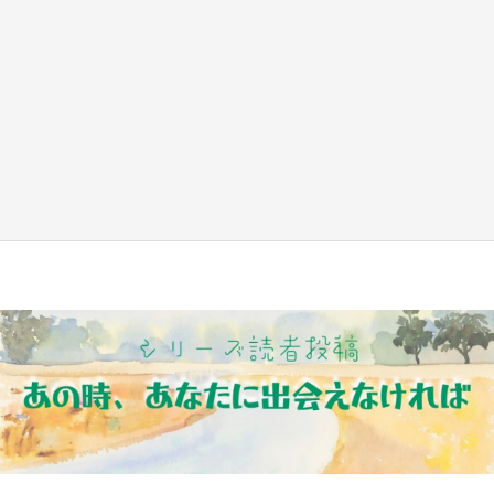
『小林さんちのメイドラゴン』と舞台のモデ
ル・越谷がコラボ 田んぼアートの見頃にあわ
せて企画続々【7／31～】
もっとみる