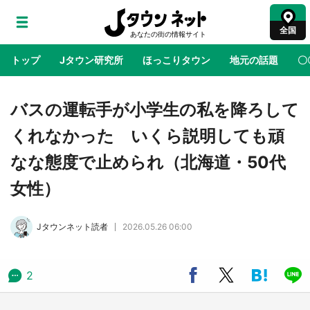
全国
トップ
Jタウン研究所
ほっこりタウン
地元の話題
〇
地域×二次元
絶景
あの時はありがとう
物語がはじ
バスの運転手が小学生の私を降ろして
くれなかった いくら説明しても頑
ラプラス・ダークネスが栃木県を征服！？ 県
なな態度で止められ（北海道・50代
公式プロモ動画で「聖地」が生産されてます
【7／31～1／31】
女性）
『薬屋のひとりごと』の〝舞〟の世界に入り込
Jタウンネット読者
2026.05.26 06:00
む 六本木ヒルズ展望台でコラボ、本邦初公開
の「猫猫像」も【8／1～10／26】
2
日向翔陽＆影山飛雄が笹かまを食べる！ アニ
メ『ハイキュー！！』×老舗「鐘崎」コラボで
限定グッズも【8／1～31】