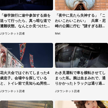
「修学旅行に途中参加する娘を
「夜中に見たら失神する」「こ
送って行ったら、真っ暗な道で
わいこわいこわい」 兵庫・尼
遭難状態。なんとか見つけた民
崎の公園に佇む〝謎すぎる顔〟
家に助けを求めると、住人の男
に1.3万人戦慄
Jタウンネット読者
Met
性が...」
花火大会ではぐれてしまった4
わき見運転で車を横転させてし
歳息子。会場中を探している
まった私。腕は血まみれで、通
と、トイレ前で見知らぬ男性に
りかかったトラックは通り過ぎ
（東京都・女性）
ていき...（福岡県・30代女性）
Jタウンネット読者
Jタウンネット読者