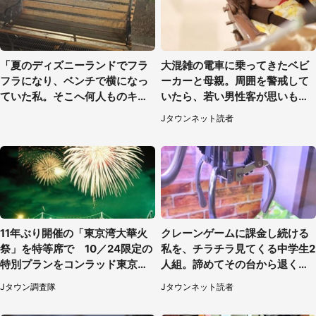
「夏のディズニーランドでフラ
大混雑の電車に乗ってきたベビ
フラになり、ベンチで横になっ
ーカーと母親。周囲を警戒して
ていた私。そこへ何人ものキャ
いたら、若い男性客が思いもよ
ストがやってきて」（埼玉県・2
らぬ行動に（東京都・50代女
Jタウンネット読者
0代女性）
性）
11年ぶり開催の「東京湾大華火
クレーンゲームに課金し続ける
祭」を特等席で 10／24限定の
私を、チラチラ見てくる中学生2
特別プランをコンラッド東京が
人組。諦めてその台から退く
販売【8／3～10／16】
と、後ろから声が（東京都・40
Jタウン調査隊
Jタウンネット読者
代女性）