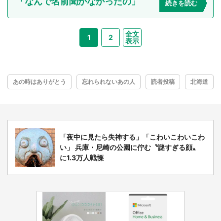
「なんで名前聞かなかったの」
続きを読む
全文
1
2
表示
あの時はありがとう
忘れられないあの人
読者投稿
北海道
「夜中に見たら失神する」「こわいこわいこわ
い」 兵庫・尼崎の公園に佇む〝謎すぎる顔〟
に1.3万人戦慄