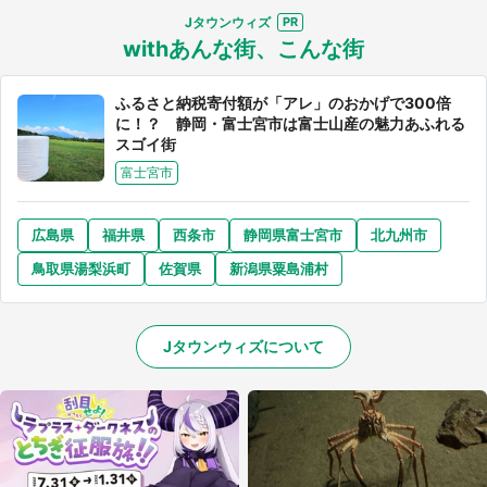
Jタウンウィズ
withあんな街、こんな街
ふるさと納税寄付額が「アレ」のおかげで300倍
に！？ 静岡・富士宮市は富士山産の魅力あふれる
スゴイ街
富士宮市
広島県
福井県
西条市
静岡県富士宮市
北九州市
鳥取県湯梨浜町
佐賀県
新潟県粟島浦村
Jタウンウィズについて