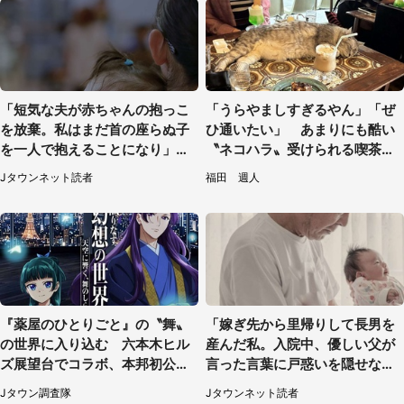
「短気な夫が赤ちゃんの抱っこ
「うらやましすぎるやん」「ぜ
を放棄。私はまだ首の座らぬ子
ひ通いたい」 あまりにも酷い
を一人で抱えることになり」
〝ネコハラ〟受けられる喫茶店
（岩手県・40代女性）
に5.3万人驚がく
Jタウンネット読者
福田 週人
『薬屋のひとりごと』の〝舞〟
「嫁ぎ先から里帰りして長男を
の世界に入り込む 六本木ヒル
産んだ私。入院中、優しい父が
ズ展望台でコラボ、本邦初公開
言った言葉に戸惑いを隠せな
の「猫猫像」も【8／1～10／2
い」（兵庫県・50代女性）
Jタウン調査隊
Jタウンネット読者
6】