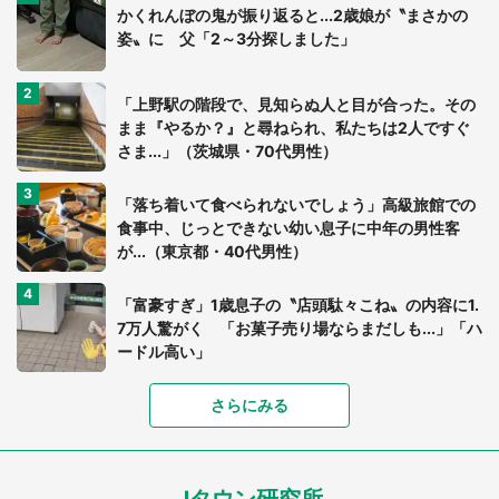
かくれんぼの鬼が振り返ると...2歳娘が〝まさかの
姿〟に 父「2～3分探しました」
「上野駅の階段で、見知らぬ人と目が合った。その
まま『やるか？』と尋ねられ、私たちは2人ですぐ
さま...」（茨城県・70代男性）
「落ち着いて食べられないでしょう」高級旅館での
食事中、じっとできない幼い息子に中年の男性客
が...（東京都・40代男性）
「富豪すぎ」1歳息子の〝店頭駄々こね〟の内容に1.
7万人驚がく 「お菓子売り場ならまだしも...」「ハ
ードル高い」
さらにみる
あまりにも四角すぎる猫、激写される 「これもう
座布団だろ」「食パンの耳」と1.4万人困惑