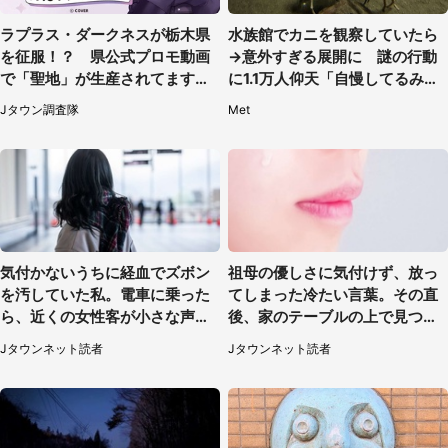
ラプラス・ダークネスが栃木県
水族館でカニを観察していたら
を征服！？ 県公式プロモ動画
→意外すぎる展開に 謎の行動
で「聖地」が生産されてます【7
に1.1万人仰天「自慢してるみた
／31～1／31】
い」
Jタウン調査隊
Met
気付かないうちに経血でズボン
祖母の優しさに気付けず、放っ
を汚していた私。電車に乗った
てしまった冷たい言葉。その直
ら、近くの女性客が小さな声で
後、家のテーブルの上で見つけ
（千葉県・10代女性）
たものは（福岡県・30代女性）
Jタウンネット読者
Jタウンネット読者