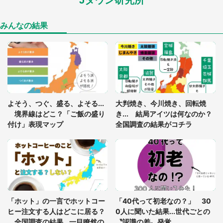
Jタウン研究所
家に〝デカい蛾〟が居座り続けて3日間...ビビり続
けた住人 判明した〝まさかの正体〟に14万人も困
惑
みんなの結果
「○○がない街に住んでいます」住人の呟きに30万
人驚がく 何が存在しないか、あなたはわかる？
「閉所恐怖症の私は新幹線で大パニック。隣席の青
年に『手を繋いで』とお願いしたら...」 体験談に
よそう、つぐ、盛る、よそる...
大判焼き、今川焼き、回転焼
8万人感動
境界線はどこ？「ご飯の盛り
き... 結局アイツは何なのか？
付け」表現マップ
全国調査の結果がコチラ
梅田の地下街でベビーカーを押しつつ迷う私に、見
知らぬおじいさんがわざわざ声をかけてきて（兵庫
県・30代女性）
「ゾワゾワする」「本当に気持ち悪い」 道端でバ
グっちゃってた〝野生の野菜〟に6.5万人戦慄
「ホット」の一言でホットコー
「40代って初老なの？」 30
ヒー注文する人はどこに居る？
0人に聞いた結果...世代ごとの
全国調査の結果...一目瞭然の
〝認識の差〟発覚