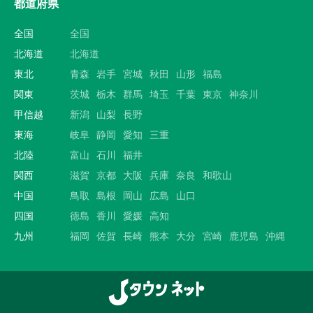
都道府県
全国
全国
北海道
北海道
東北
青森
岩手
宮城
秋田
山形
福島
関東
茨城
栃木
群馬
埼玉
千葉
東京
神奈川
甲信越
新潟
山梨
長野
東海
岐阜
静岡
愛知
三重
北陸
富山
石川
福井
関西
滋賀
京都
大阪
兵庫
奈良
和歌山
中国
鳥取
島根
岡山
広島
山口
四国
徳島
香川
愛媛
高知
九州
福岡
佐賀
長崎
熊本
大分
宮崎
鹿児島
沖縄