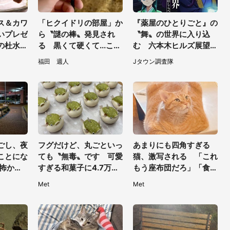
ス＆カワ
「ヒクイドリの部屋」か
『薬屋のひとりごと』の
いプレゼ
ら〝謎の棒〟発見され
〝舞〟の世界に入り込
の杜水族
る 黒くて硬くて...これ
む 六本木ヒルズ展望台
しい【7
は何？動物園に聞く
でコラボ、本邦初公開の
福田 週人
Jタウン調査隊
「猫猫像」も【8／1～1
0／26】
ごし、夜
フグだけど、丸ごといっ
あまりにも四角すぎる
ことにな
ても〝無毒〟です 可愛
猫、激写される 「これ
。怖かっ
すぎる和菓子に4.7万人
もう座布団だろ」「食パ
ちの車に
夢中「ふぐぅ～」「職人
ンの耳」と1.4万人困惑
Met
Met
.」（埼玉
の技ですね」