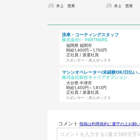
彼を、隣の席の若者
の男が近づいてき
井上 慧果
井上 慧果
が...」（大阪府・60代
（愛知県・40
女性）
洗車・コーティングスタッフ
株式会社I・PARTNERS
福岡県 福岡市
時給1,400円～1,750円
正社員 / 派遣社員
スポンサー：求人ボックス
マシンオペレーター/未経験OK/日払いOK/寮費無料/交替制/20・3
株式会社綜合キャリアオプション
大分県 中津市
時給1,450円～1,813円
正社員 / 派遣社員
スポンサー：求人ボックス