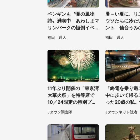
ペンギンも〝夏の風物
暑～い夏に、リ
詩〟満喫中 あわしまマ
ウソたちに冷た
リンパークの恒例イベン
ント 仙台うみ
トに2.2万興奮「ずっと
館の企画がやさ
福田 週人
福田 週人
見てたい」
／31～8／23】
11年ぶり開催の「東京湾
「終電を乗り過
大華火祭」を特等席で
中に歩いて帰る
10／24限定の特別プラ
った20歳の私
ンをコンラッド東京が販
たけど、信号待
Jタウン調査隊
Jタウンネット読者
売【8／3～10／16】
道を尋ねたら..
県・60代女性）