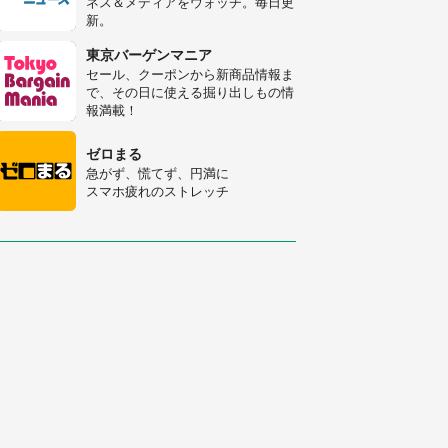
ネス＆メディアをウォッチ。毎日更
人感動
新。
梅田の地下街でベビーカーを押しつ
つ迷う私に、見知らぬおじいさんが
東京バーゲンマニア
わざわざ声をかけてきて（兵庫県・
セール、クーポンから新商品情報ま
30代女性）
で、その日に使える掘り出しもの情
「ゾワゾワする」「本当に気持ち悪
報満載！
い」 道端でバグっちゃってた〝野
生の野菜〟に6.5万人戦慄
ゼロまる
急がず、慌てず、円満に
スマホ疲れのストレッチ