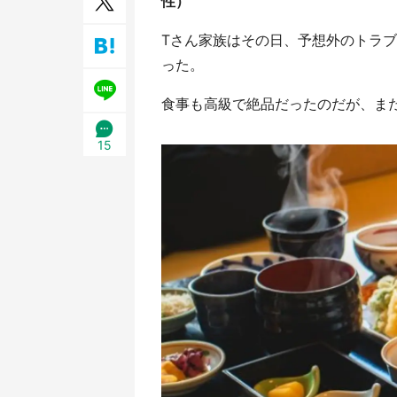
性）
／1
Tさん家族はその日、予想外のトラ
った。
食事も高級で絶品だったのだが、まだ幼
15