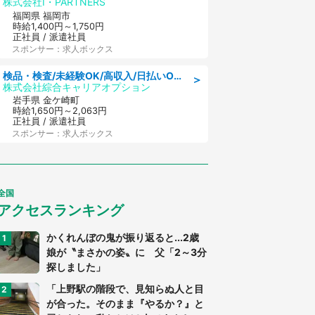
株式会社I・PARTNERS
福岡県 福岡市
時給1,400円～1,750円
正社員 / 派遣社員
スポンサー：求人ボックス
検品・検査/未経験OK/高収入/日払いOK/交替制/20・30・40代活躍中
＞
株式会社綜合キャリアオプション
岩手県 金ケ崎町
時給1,650円～2,063円
正社員 / 派遣社員
スポンサー：求人ボックス
全国
アクセスランキング
かくれんぼの鬼が振り返ると...2歳
娘が〝まさかの姿〟に 父「2～3分
探しました」
「上野駅の階段で、見知らぬ人と目
が合った。そのまま『やるか？』と