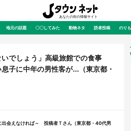
地元の話題
〇〇してみた
動物ネタ
読者投稿
のり
全国
全国
北海道
北海道
元
絶景
あの時はありがとう
物語がはじまる町へ
ふ
青森
岩手
宮城
秋田
東北
ないでしょう」高級旅館での食事
茨城
栃木
群馬
埼玉
関東
息子に中年の男性客が...（東京都・
新潟
山梨
長野
甲信越
岐阜
静岡
愛知
三重
東海
富山
石川
福井
北陸
滋賀
京都
大阪
兵庫
関西
鳥取
島根
岡山
広島
中国
屋のひとりごと』の〝舞〟の世界
日向翔陽＆影山飛雄が笹かまを食
に出会えなければ～ 投稿者Ｔさん（東京都・40代男
り込む 六本木ヒルズ展望台でコ
る！ アニメ『ハイキュー！！』
徳島
香川
愛媛
高知
四国
、本邦初公開の「猫猫像」も【8
舗「鐘崎」コラボで限定グッズも