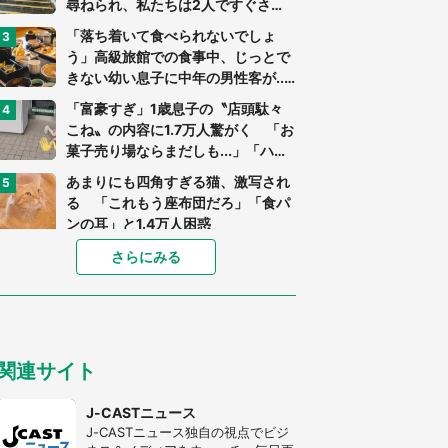
尋ねられ、私たちは2人ですぐさ
ま...」（茨城県・70代男性）
「落ち着いて食べられないでしょ
う」高級旅館での食事中、じっとで
きない幼い息子に中年の男性客が...
（東京都・40代男性）
「富豪すぎ」1歳息子の〝店頭駄々
こね〟の内容に1.7万人驚がく 「お
菓子売り場ならまだしも...」「ハー
ドル高い」
あまりにも四角すぎる猫、激写され
る 「これもう座布団だろ」「食パ
ンの耳」と1.4万人困惑
家に〝デカい蛾〟が居座り続けて3
さらにみる
日間...ビビり続けた住人 判明した
〝まさかの正体〟に14万人も困惑
「○○がない街に住んでいます」住
人の呟きに30万人驚がく 何が存在
関連サイト
しないか、あなたはわかる？
「閉所恐怖症の私は新幹線で大パニ
J-CASTニュース
ック。隣席の青年に『手を繋いで』
J-CASTニュース独自の視点でビジ
とお願いしたら...」 体験談に8万