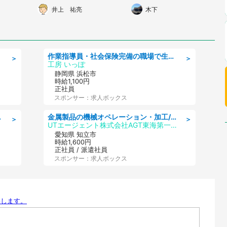
て...」
ボロの老人がそれを聞い
院の面会だと打ち明ける
井上 祐亮
木下
代女性）
ていて...」（千葉県・4
と...」（群馬県・50代
0代男性）
女性）
作業指導員・社会保険完備の職場で生活支援員
＞
＞
工房 いっぽ
静岡県 浜松市
時給1,100円
正社員
スポンサー：求人ボックス
0・40代活躍中
金属製品の機械オペレーション・加工/寮完備/日払い/工場・製造
＞
＞
UTエージェント株式会社AGT東海第一CU
愛知県 知立市
時給1,600円
正社員 / 派遣社員
スポンサー：求人ボックス