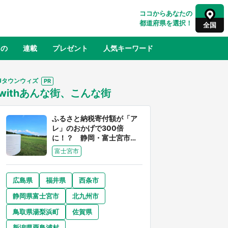
ココからあなたの
都道府県を選択！
全国
もの
連載
プレゼント
人気キーワード
Jタウンウィズ
withあんな街、こんな街
るさと納税
山形
福島
千葉
東京
神奈川
ふるさと納税寄付額が「ア
レ」のおかげで300倍
に！？ 静岡・富士宮市は
富士山産の魅力あふれるス
富士宮市
ゴイ街
広島県
福井県
西条市
奈良
和歌山
静岡県富士宮市
北九州市
山口
べ
『小林さんちのメイドラゴン』と舞台
鳥取県湯梨浜町
佐賀県
×老
のモデル・越谷がコラボ 田んぼアー
【8
トの見頃にあわせて企画続々【7／31
新潟県粟島浦村