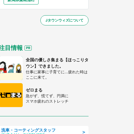
大分
宮崎
鹿児島
沖縄
～】
Jタウンウィズについて
する
注目情報
全国の優しさ集まる【ほっこりタ
ウン】できました。
仕事に家事に子育てに...疲れた時は
ここに来て。
ゼロまる
急がず、慌てず、円満に
スマホ疲れのストレッチ
洗車・コーティングスタッフ
＞