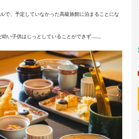
福岡
佐賀
長崎
熊本
～10／26】
九州
／1～31】
もっとみる
ブルで、予定していなかった高級旅館に泊まることにな
選択
い子供はじっとしていることができず......。