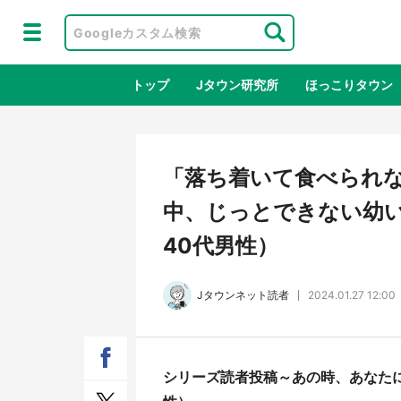
トップ
Jタウン研究所
ほっこりタウン
地域×二次
「落ち着いて食べられ
中、じっとできない幼い
40代男性）
Jタウンネット読者
2024.01.27 12:00
ラプラス・ダークネスが栃木県を征
『薬
シリーズ読者投稿～あの時、あなた
服！？ 県公式プロモ動画で「聖地」
に入
が生産されてます【7／31～1／31】
ラボ