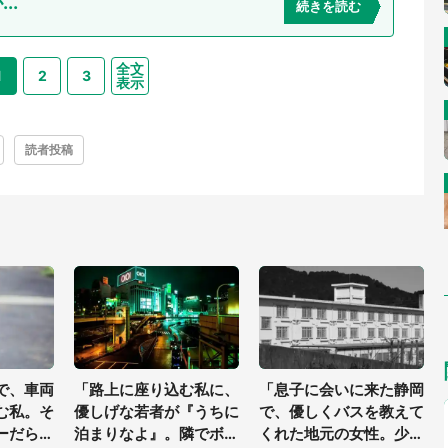
..
続きを読む
全文
1
2
3
表示
読者投稿
で、車両
「路上に座り込む私に、
「息子に会いに来た静岡
む私。そ
優しげな若者が『うちに
で、優しくバスを教えて
ーだらけ
泊まりなよ』。隣でボロ
くれた地元の女性。少年