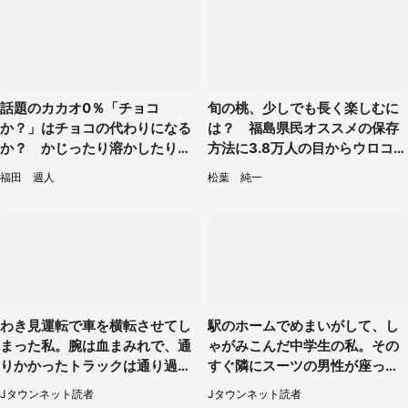
話題のカカオ0％「チョコ
旬の桃、少しでも長く楽しむに
か？」はチョコの代わりになる
は？ 福島県民オススメの保存
か？ かじったり溶かしたりし
方法に3.8万人の目からウロコ
て食べてみた
「全国民が知りたかった！」
福田 週人
松葉 純一
わき見運転で車を横転させてし
駅のホームでめまいがして、し
まった私。腕は血まみれで、通
ゃがみこんだ中学生の私。その
りかかったトラックは通り過ぎ
すぐ隣にスーツの男性が座って
ていき...（福岡県・30代女性）
きて（千葉県・20代女性）
Jタウンネット読者
Jタウンネット読者