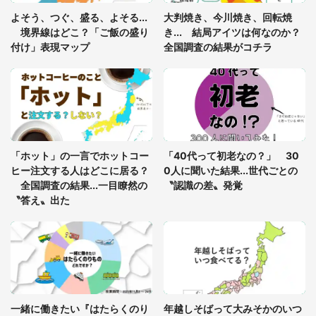
「ゾワゾワする」「本当に気持ち悪い」 道端でバ
よそう、つぐ、盛る、よそる...
大判焼き、今川焼き、回転焼
グっちゃってた〝野生の野菜〟に6.5万人戦慄
境界線はどこ？「ご飯の盛り
き... 結局アイツは何なのか？
付け」表現マップ
全国調査の結果がコチラ
「○○がない街に住んでいます」住人の呟きに30万
人驚がく 何が存在しないか、あなたはわかる？
「修学旅行に途中参加する娘を送って行ったら、真
っ暗な道で遭難状態。なんとか見つけた民家に助け
「ホット」の一言でホットコー
「40代って初老なの？」 30
を求めると、住人の男性が...」
ヒー注文する人はどこに居る？
0人に聞いた結果...世代ごとの
全国調査の結果...一目瞭然の
〝認識の差〟発覚
〝答え〟出た
一緒に働きたい『はたらくのり
年越しそばって大みそかのいつ