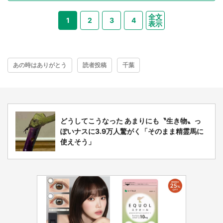
全文
1
2
3
4
表示
あの時はありがとう
読者投稿
千葉
どうしてこうなった あまりにも〝生き物〟っ
ぽいナスに3.9万人驚がく「そのまま精霊馬に
使えそう」