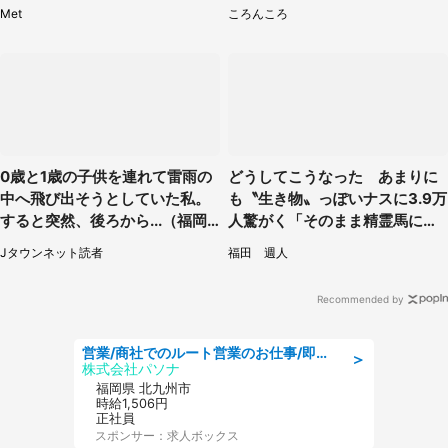
そう
はわかる？
Met
ころんころ
0歳と1歳の子供を連れて雷雨の
どうしてこうなった あまりに
中へ飛び出そうとしていた私。
も〝生き物〟っぽいナスに3.9万
すると突然、後ろから...（福岡
人驚がく「そのまま精霊馬に使
県・30代女性）
えそう」
Jタウンネット読者
福田 週人
Recommended by
営業/商社でのルート営業のお仕事/即日勤務可/車通勤可/営業
＞
株式会社パソナ
福岡県 北九州市
時給1,506円
正社員
スポンサー：求人ボックス