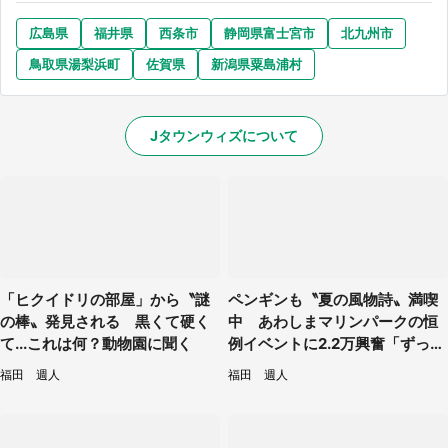
広島県
福井県
西条市
静岡県富士宮市
北九州市
鳥取県湯梨浜町
佐賀県
新潟県粟島浦村
Jタウンウィズについて
「ヒクイドリの部屋」から〝謎
ペンギンも〝夏の風物詩〟満喫
の棒〟発見される 黒くて硬く
中 あわしまマリンパークの恒
て...これは何？動物園に聞く
例イベントに2.2万興奮「ずっと
見てたい」
福田 週人
福田 週人