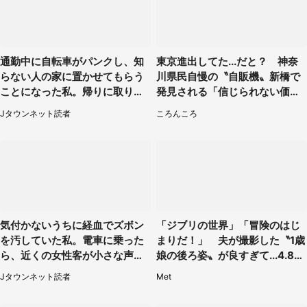
通勤中に自転車がパンクし、知
東京進出してた...だと？ 神奈
らない人の家に置かせてもらう
川県民自慢の〝自販機〟新橋で
ことになった私。帰りに取りに
発見される「信じられない価格
行くと、なんと...（東京都・40
でおいしい」
Jタウンネット読者
ころんころ
代女性）
気付かないうちに経血でズボン
「ジブリの世界」「冒険のはじ
を汚していた私。電車に乗った
まりだ！」 夫が撮影した〝1歳
ら、近くの女性客が小さな声で
娘の後ろ姿〟が良すぎて...4.8万
（千葉県・10代女性）
人感激
Jタウンネット読者
Met