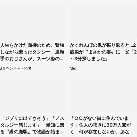
人生をかけた面接のため、緊張
かくれんぼの鬼が振り返ると...2
しながら乗ったタクシー。運転
歳娘が〝まさかの姿〟に 父「2
手のおじさんが、スーツ姿の私
～3分探しました」
を見て...（福岡県・30代女性）
Jタウンネット読者
Met
「ジブリに出てきそう」「ノス
「○○がない街に住んでいま
タルジー感じます」 愛知に残
す」住人の呟きに30万人驚が
る〝緑の廃駅〟で物語が始まり
く 何が存在しないか、あなた