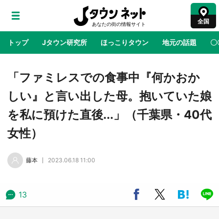
全国
トップ
Jタウン研究所
ほっこりタウン
地元の話題
〇
地域×二次元
絶景
あの時はありがとう
物語がはじ
「ファミレスでの食事中『何かおか
しい』と言い出した母。抱いていた娘
ラプラス・ダークネスが栃木県を征服！？ 県
を私に預けた直後...」（千葉県・40代
公式プロモ動画で「聖地」が生産されてます
【7／31～1／31】
女性）
『薬屋のひとりごと』の〝舞〟の世界に入り込
藤本
2023.06.18 11:00
む 六本木ヒルズ展望台でコラボ、本邦初公開
の「猫猫像」も【8／1～10／26】
13
日向翔陽＆影山飛雄が笹かまを食べる！ アニ
メ『ハイキュー！！』×老舗「鐘崎」コラボで
限定グッズも【8／1～31】