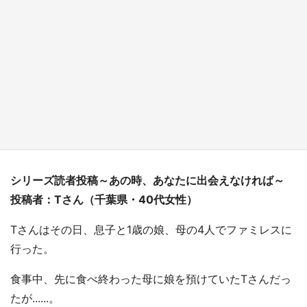
『小林さんちのメイドラゴン』と舞台のモデ
ル・越谷がコラボ 田んぼアートの見頃にあわ
せて企画続々【7／31～】
もっとみる
シリーズ読者投稿～あの時、あなたに出会えなければ～
投稿者：Tさん（千葉県・40代女性）
Tさんはその日、息子と1歳の娘、母の4人でファミレスに
行った。
食事中、先に食べ終わった母に娘を預けていたTさんだっ
たが......。