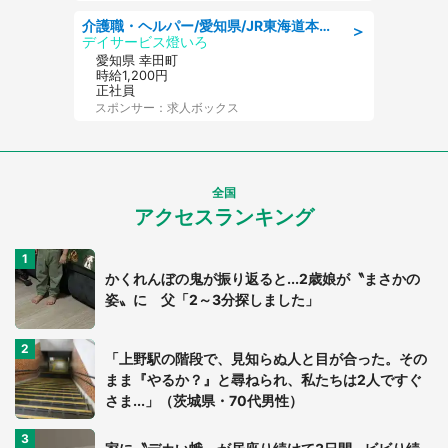
介護職・ヘルパー/愛知県/JR東海道本線 幸田/額田郡幸田町/デイサービス
＞
デイサービス燈いろ
愛知県 幸田町
時給1,200円
正社員
スポンサー：求人ボックス
全国
アクセスランキング
かくれんぼの鬼が振り返ると...2歳娘が〝まさかの
姿〟に 父「2～3分探しました」
「上野駅の階段で、見知らぬ人と目が合った。その
まま『やるか？』と尋ねられ、私たちは2人ですぐ
さま...」（茨城県・70代男性）