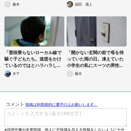
たらコンコンとノックさ
明けると...」（東京都・30代
藤本
福田 週人
れ...」（福島県・20代女性）
女性）
「普段乗らないローカル線で
「開かない玄関の前で母を待
騒ぐ子どもたち。迷惑をかけ
っていた雨の日。凍えていた
ているのではとハラハラして
小学生の私にスーツの男性が
いたら、近くにいたおじいさ
『おじさんの家で...』」（栃
木下
藤本
んがやってきて...」（東京
木県・30代男性）
都・50代女性）