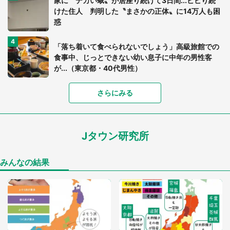
家に〝デカい蛾〟が居座り続けて3日間...ビビり続
けた住人 判明した〝まさかの正体〟に14万人も困
惑
「落ち着いて食べられないでしょう」高級旅館での
食事中、じっとできない幼い息子に中年の男性客
が...（東京都・40代男性）
「富豪すぎ」1歳息子の〝店頭駄々こね〟の内容に1.
さらにみる
7万人驚がく 「お菓子売り場ならまだしも...」「ハ
ードル高い」
Jタウン研究所
あまりにも四角すぎる猫、激写される 「これもう
座布団だろ」「食パンの耳」と1.4万人困惑
みんなの結果
「閉所恐怖症の私は新幹線で大パニック。隣席の青
年に『手を繋いで』とお願いしたら...」 体験談に
8万人感動