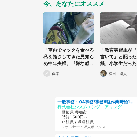
今、あなたにオススメ
「車内でマックを食べる
「教育実習生が『
私を指さしてきた見知ら
書いて』と配った
ぬ中年夫婦。『嫌な感
紙。小学生だった
じ』と思っていたらコン
の悩みを打ち明け
藤本
福田 週人
コンとノックされ...」
と...」（東京都・
（福島県・20代女性）
女性）
一般事務・OA事務/事務&軽作業時給1500円土日祝休み各種社保完備
株式会社シスムエンジニアリング
愛知県 豊橋市
時給1,500円～
正社員 / 派遣社員
スポンサー：求人ボックス