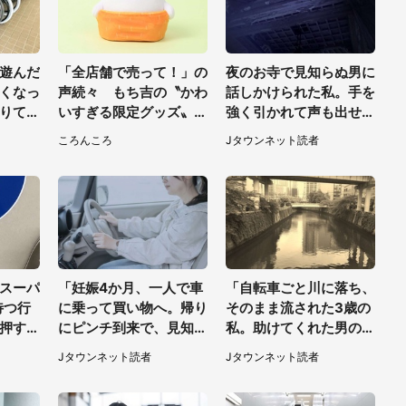
遊んだ
「全店舗で売って！」の
夜のお寺で見知らぬ男に
くなっ
声続々 もち吉の〝かわ
話しかけられた私。手を
りて帰
いすぎる限定グッズ〟に
強く引かれて声も出せ
でキャ
熱視線→買えるのは地元
ず...（東京都・40代女
ころんころ
Jタウンネット読者
性）
だけ？本社に聞く
性）
スーパ
「妊娠4か月、一人で車
「自転車ごと川に落ち、
待つ行
に乗って買い物へ。帰り
そのまま流された3歳の
押す私
にピンチ到来で、見知ら
私。助けてくれた男の子
前の男
ぬ2人の男性が私の車
が私の母に言ったの
Jタウンネット読者
Jタウンネット読者
を...」（30代女性）
は...」（千葉県・20代
女性）