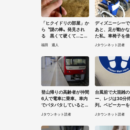
「ヒクイドリの部屋」か
ディズニーシーで
ら〝謎の棒〟発見され
あと、足が動かな
る 黒くて硬くて...これ
た私。車椅子を借
は何？動物園に聞く
ろうとしたところ
福田 週人
Jタウンネット読者
ストが（60代女
登山帰りの高齢者が仲間
台風前で大混雑の
6人で電車に乗車。車内
ー、レジは30分
でバタバタしていると、
列。ベビーカーを
隣の若い男性客が（神奈
が並んでいると、
Jタウンネット読者
Jタウンネット読者
川県・70代女性）
性客が...