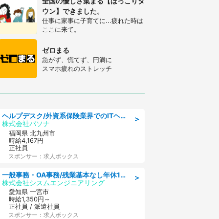
全国の優しさ集まる【ほっこりタ
ウン】できました。
仕事に家事に子育てに...疲れた時は
ここに来て。
ゼロまる
急がず、慌てず、円満に
スマホ疲れのストレッチ
ヘルプデスク/外資系保険業界でのITヘルプデスク業務/駅近/即日勤務可/ヘルプデスク
＞
株式会社パソナ
福岡県 北九州市
時給4,167円
正社員
スポンサー：求人ボックス
一般事務・OA事務/残業基本なし年休130日社保完備の一般・調達事務
＞
株式会社シスムエンジニアリング
愛知県 一宮市
時給1,350円～
正社員 / 派遣社員
スポンサー：求人ボックス