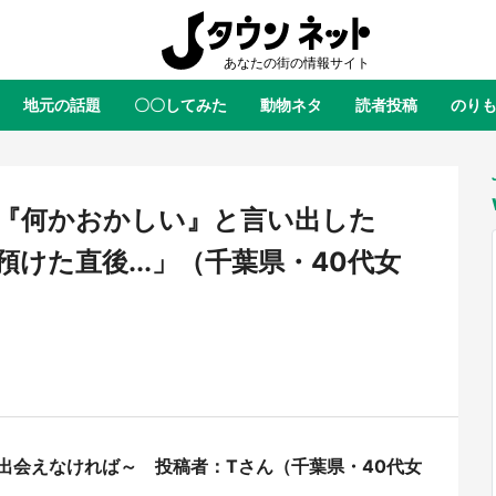
地元の話題
〇〇してみた
動物ネタ
読者投稿
のり
全国
全国
北海道
北海道
元
絶景
あの時はありがとう
物語がはじまる町へ
ふ
青森
岩手
宮城
秋田
東北
『何かおかしい』と言い出した
茨城
栃木
群馬
埼玉
関東
けた直後...」（千葉県・40代女
新潟
山梨
長野
甲信越
岐阜
静岡
愛知
三重
東海
富山
石川
福井
北陸
滋賀
京都
大阪
兵庫
関西
鳥取
島根
岡山
広島
中国
屋のひとりごと』の〝舞〟の世界
日向翔陽＆影山飛雄が笹かまを食
出会えなければ～ 投稿者：Tさん（千葉県・40代女
り込む 六本木ヒルズ展望台でコ
る！ アニメ『ハイキュー！！』
徳島
香川
愛媛
高知
四国
、本邦初公開の「猫猫像」も【8
舗「鐘崎」コラボで限定グッズも