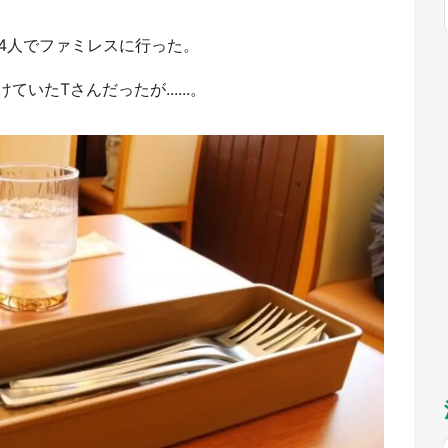
福岡
佐賀
長崎
熊本
～10／26】
九州
／1～31】
もっとみる
4人でファミレスに行った。
選択
たTさんだったが......。