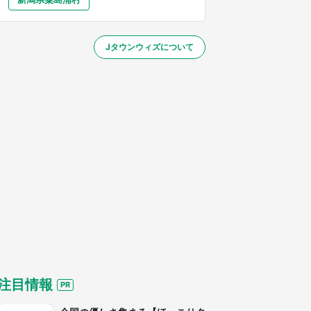
大分
宮崎
鹿児島
沖縄
～】
Jタウンウィズについて
する
注目情報