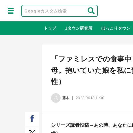
トップ
Jタウン研究所
ほっこりタウン
地域×二次
「ファミレスでの食事中
母。抱いていた娘を私に預
性）
藤本
2023.06.18 11:00
ラプラス・ダークネスが栃木県を征
『薬
シリーズ読者投稿～あの時、あなたに
服！？ 県公式プロモ動画で「聖地」
に入
が生産されてます【7／31～1／31】
ラボ