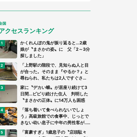
全国
アクセスランキング
かくれんぼの鬼が振り返ると...2歳
娘が〝まさかの姿〟に 父「2～3分
探しました」
「上野駅の階段で、見知らぬ人と目
が合った。そのまま『やるか？』と
尋ねられ、私たちは2人ですぐさ
ま...」（茨城県・70代男性）
家に〝デカい蛾〟が居座り続けて3
日間...ビビり続けた住人 判明した
〝まさかの正体〟に14万人も困惑
「落ち着いて食べられないでしょ
う」高級旅館での食事中、じっとで
きない幼い息子に中年の男性客が...
（東京都・40代男性）
「富豪すぎ」1歳息子の〝店頭駄々