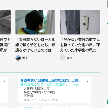
何でも
「普段乗らないローカル
「開かない玄関の前で母
質問用
線で騒ぐ子どもたち。迷
を待っていた雨の日。凍
私が体
惑をかけているのではと
えていた小学生の私にス
る
ハラハラしていたら、近
ーツの男性が『おじさん
木下
藤本
30代
くにいたおじいさんがや
の家で...』」（栃木県・
ってきて...」（東京都・
30代男性）
50代女性）
介護職員/介護福祉士/残業ほぼなし/訪問介護の介護職/シフト相談可
＞
＞
株式会社こでまり/訪問介護ステーション こでまり
大阪府 大阪狭山市
時給1,200円～1,350円
正社員
スポンサー：求人ボックス