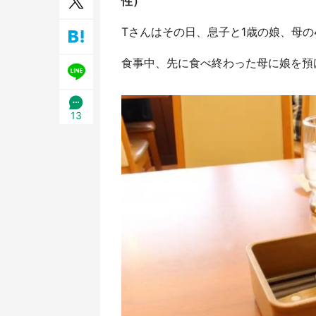
性）
／1
Tさんはその日、息子と1歳の娘、母の
食事中、先に食べ終わった母に娘を預けてい
13