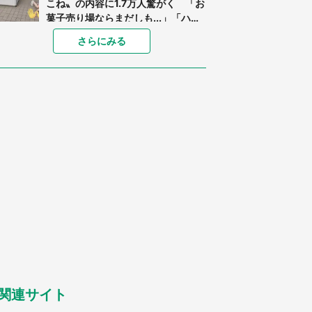
こね〟の内容に1.7万人驚がく 「お
菓子売り場ならまだしも...」「ハー
ドル高い」
あまりにも四角すぎる猫、激写され
さらにみる
る 「これもう座布団だろ」「食パ
ンの耳」と1.4万人困惑
「閉所恐怖症の私は新幹線で大パニ
ック。隣席の青年に『手を繋いで』
とお願いしたら...」 体験談に8万
人感動
「ゾワゾワする」「本当に気持ち悪
い」 道端でバグっちゃってた〝野
生の野菜〟に6.5万人戦慄
「○○がない街に住んでいます」住
人の呟きに30万人驚がく 何が存在
しないか、あなたはわかる？
「修学旅行に途中参加する娘を送っ
て行ったら、真っ暗な道で遭難状
態。なんとか見つけた民家に助けを
求めると、住人の男性が...」
関連サイト