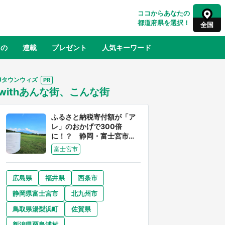
ココからあなたの
都道府県を選択！
全国
もの
連載
プレゼント
人気キーワード
Jタウンウィズ
withあんな街、こんな街
るさと納税
山形
福島
千葉
東京
神奈川
ふるさと納税寄付額が「ア
レ」のおかげで300倍
に！？ 静岡・富士宮市は
富士山産の魅力あふれるス
富士宮市
ゴイ街
広島県
福井県
西条市
奈良
和歌山
静岡県富士宮市
北九州市
山口
べ
『小林さんちのメイドラゴン』と舞台
鳥取県湯梨浜町
佐賀県
×老
のモデル・越谷がコラボ 田んぼアー
【8
トの見頃にあわせて企画続々【7／31
新潟県粟島浦村