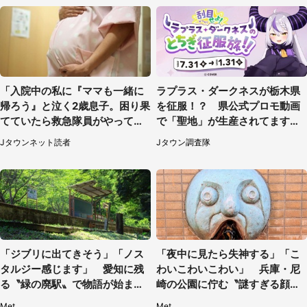
「入院中の私に『ママも一緒に
ラプラス・ダークネスが栃木県
帰ろう』と泣く2歳息子。困り果
を征服！？ 県公式プロモ動画
てていたら救急隊員がやってき
で「聖地」が生産されてます【7
て...」（大阪府・50代女性）
／31～1／31】
Jタウンネット読者
Jタウン調査隊
「ジブリに出てきそう」「ノス
「夜中に見たら失神する」「こ
タルジー感じます」 愛知に残
わいこわいこわい」 兵庫・尼
る〝緑の廃駅〟で物語が始まり
崎の公園に佇む〝謎すぎる顔〟
そう
に1.3万人戦慄
Met
Met