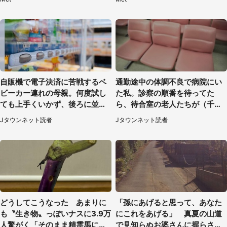
自販機で電子決済に苦戦するベ
通勤途中の体調不良で病院にい
ビーカー連れの母親。何度試し
た私。診察の順番を待ってた
ても上手くいかず、後ろに並ん
ら、待合室の老人たちが（千葉
でた私は思わず...（埼玉県・20
県・50代男性）
Jタウンネット読者
Jタウンネット読者
代女性）
どうしてこうなった あまりに
「孫にあげると思って、あなた
も〝生き物〟っぽいナスに3.9万
にこれをあげる」 真夏の山道
人驚がく「そのまま精霊馬に使
で見知らぬお婆さんに握らされ