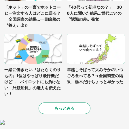
真夏の山道で見知らぬお婆さんに握らされたもの
「ホット」の一言でホットコー
「40代って初老なの？」 30
（山口県・30代女性）
ヒー注文する人はどこに居る？
0人に聞いた結果...世代ごとの
全国調査の結果...一目瞭然の
〝認識の差〟発覚
〝答え〟出た
一緒に働きたい『はたらくのり
年越しそばって大みそかのいつ
もの』1位はやっぱり飛行機だ
ごろ食べてる？→全国調査の結
けど... パイロットにも負けな
果、栃木だけちょっと早かった
い「外航船員」の魅力を伝えた
い！
もっとみる