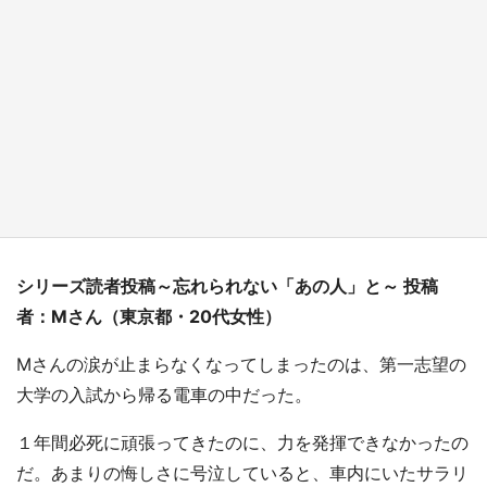
日向翔陽＆影山飛雄が笹かまを食べる！ アニ
メ『ハイキュー！！』×老舗「鐘崎」コラボで
限定グッズも【8／1～31】
もっとみる
シリーズ読者投稿～忘れられない「あの人」と～ 投稿
者：Mさん（東京都・20代女性）
Mさんの涙が止まらなくなってしまったのは、第一志望の
大学の入試から帰る電車の中だった。
１年間必死に頑張ってきたのに、力を発揮できなかったの
だ。あまりの悔しさに号泣していると、車内にいたサラリ