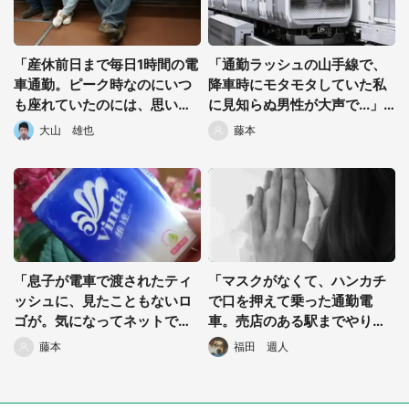
「産休前日まで毎日1時間の電
「通勤ラッシュの山手線で、
車通勤。ピーク時なのにいつ
降車時にモタモタしていた私
も座れていたのには、思いも
に見知らぬ男性が大声で...」
よらない『理由』があっ
（千葉県・40代女性）
大山 雄也
藤本
て...」（東京都・40代女性）
「息子が電車で渡されたティ
「マスクがなくて、ハンカチ
ッシュに、見たこともないロ
で口を押えて乗った通勤電
ゴが。気になってネットで調
車。売店のある駅までやり過
べてみると、それは...」（神
ごそうとしていたら、高齢女
藤本
福田 週人
奈川県・40代女性）
性が近づいてきて...」（千葉
県・50代女性）