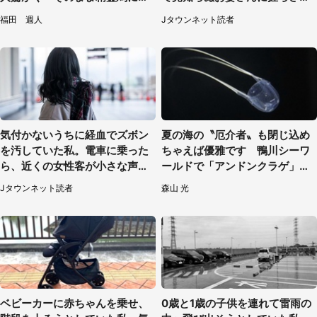
えそう」
たもの（山口県・30代女性）
福田 週人
Jタウンネット読者
気付かないうちに経血でズボン
夏の海の〝厄介者〟も閉じ込め
を汚していた私。電車に乗った
ちゃえば優雅です 鴨川シーワ
ら、近くの女性客が小さな声で
ールドで「アンドンクラゲ」期
（千葉県・10代女性）
間限定展示【7／29～】
Jタウンネット読者
森山 光
ベビーカーに赤ちゃんを乗せ、
0歳と1歳の子供を連れて雷雨の