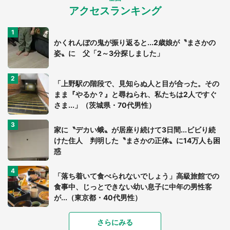
アクセスランキング
かくれんぼの鬼が振り返ると...2歳娘が〝まさかの
姿〟に 父「2～3分探しました」
「上野駅の階段で、見知らぬ人と目が合った。その
まま『やるか？』と尋ねられ、私たちは2人ですぐ
さま...」（茨城県・70代男性）
家に〝デカい蛾〟が居座り続けて3日間...ビビり続
けた住人 判明した〝まさかの正体〟に14万人も困
惑
「落ち着いて食べられないでしょう」高級旅館での
食事中、じっとできない幼い息子に中年の男性客
が...（東京都・40代男性）
「富豪すぎ」1歳息子の〝店頭駄々こね〟の内容に1.
さらにみる