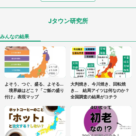
7万人驚がく 「お菓子売り場ならまだしも...」「ハ
ードル高い」
Jタウン研究所
「閉所恐怖症の私は新幹線で大パニック。隣席の青
年に『手を繋いで』とお願いしたら...」 体験談に
8万人感動
みんなの結果
「ゾワゾワする」「本当に気持ち悪い」 道端でバ
グっちゃってた〝野生の野菜〟に6.5万人戦慄
あまりにも四角すぎる猫、激写される 「これもう
よそう、つぐ、盛る、よそる...
大判焼き、今川焼き、回転焼
座布団だろ」「食パンの耳」と1.4万人困惑
境界線はどこ？「ご飯の盛り
き... 結局アイツは何なのか？
付け」表現マップ
全国調査の結果がコチラ
「修学旅行に途中参加する娘を送って行ったら、真
っ暗な道で遭難状態。なんとか見つけた民家に助け
を求めると、住人の男性が...」
「孫にあげると思って、あなたにこれをあげる」