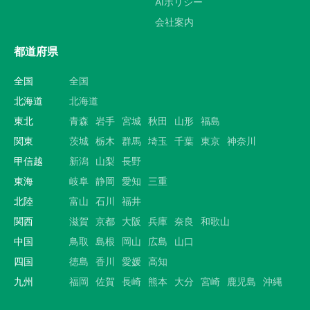
AIポリシー
会社案内
都道府県
全国
全国
北海道
北海道
東北
青森
岩手
宮城
秋田
山形
福島
関東
茨城
栃木
群馬
埼玉
千葉
東京
神奈川
甲信越
新潟
山梨
長野
東海
岐阜
静岡
愛知
三重
北陸
富山
石川
福井
関西
滋賀
京都
大阪
兵庫
奈良
和歌山
中国
鳥取
島根
岡山
広島
山口
四国
徳島
香川
愛媛
高知
九州
福岡
佐賀
長崎
熊本
大分
宮崎
鹿児島
沖縄