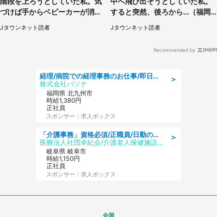
階段を上ろうとしていた私。気
中へ飛び出そうとしていた私。
づけば手からベビーカーが消え
すると突然、後ろから...（福岡
ていて（神奈川県・60代女性）
県・30代女性）
Jタウンネット読者
Jタウンネット読者
Recommended by
経理/病院での経理事務のお仕事/即日勤務可/車通勤可/経理/一般事務
＞
株式会社パソナ
福岡県 北九州市
時給1,380円
正社員
スポンサー：求人ボックス
「介護事務」資格必須/正職員/日勤のみ/介護老人保健施設
＞
医療法人社団幸紀会/介護老人保健施設 グリーンビラ安江
岐阜県 岐阜市
時給1,150円
正社員
スポンサー：求人ボックス
全国