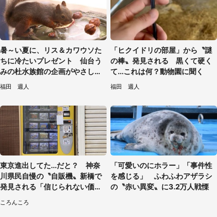
暑～い夏に、リス＆カワウソた
「ヒクイドリの部屋」から〝謎
ちに冷たいプレゼント 仙台う
の棒〟発見される 黒くて硬く
みの杜水族館の企画がやさしい
て...これは何？動物園に聞く
【7／31～8／23】
福田 週人
福田 週人
東京進出してた...だと？ 神奈
「可愛いのにホラー」「事件性
川県民自慢の〝自販機〟新橋で
を感じる」 ふわふわアザラシ
発見される「信じられない価格
の〝赤い異変〟に3.2万人戦慄
でおいしい」
ころんころ