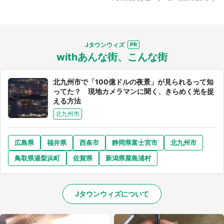
Jタウンウィズ
withあんな街、こんな街
北九州市で「100億ドルの夜景」が見られるって知
ってた？ 現地カメラマンに聞く、きらめく光を捉
える方法
北九州市
広島県
福井県
西条市
静岡県富士宮市
北九州市
鳥取県湯梨浜町
佐賀県
新潟県粟島浦村
Jタウンウィズについて