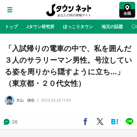
全国
トップ
Jタウン研究所
ほっこりタウン
地元の話題
〇
地域×二次元
絶景
あの時はありがとう
物語がはじ
「入試帰りの電車の中で、私を囲んだ
３人のサラリーマン男性。号泣してい
鳥取・境港「ゲゲゲの妖怪楽園」限定だった鬼
る姿を周りから隠すように立ち...」
太郎グッズ買える 銀座・博品館TOY PARKへ
急げ【8／8～31】
（東京都・２０代女性）
ラプラス・ダークネスが栃木県を征服！？ 県
大山 雄也
2023.02.25 11:00
公式プロモ動画で「聖地」が生産されてます
【7／31～1／31】
26
『薬屋のひとりごと』の〝舞〟の世界に入り込
む 六本木ヒルズ展望台でコラボ、本邦初公開
の「猫猫像」も【8／1～10／26】