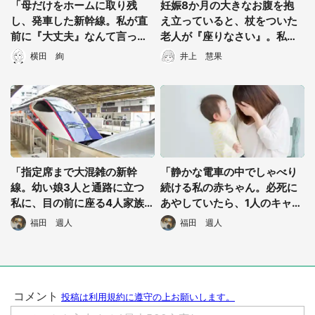
「母だけをホームに取り残
妊娠8か月の大きなお腹を抱
し、発車した新幹線。私が直
え立っていると、杖をついた
前に『大丈夫』なんて言った
老人が『座りなさい』。私が
せいで...」（愛知県・50代女
お断りすると...」（岩手県・3
横田 絢
井上 慧果
性）
0代女性）
「指定席まで大混雑の新幹
「静かな電車の中でしゃべり
線。幼い娘3人と通路に立つ
続ける私の赤ちゃん。必死に
私に、目の前に座る4人家族
あやしていたら、1人のキャリ
が...」（神奈川県・40代女
アウーマンが...」（茨城県・4
福田 週人
福田 週人
性）
0代女性）