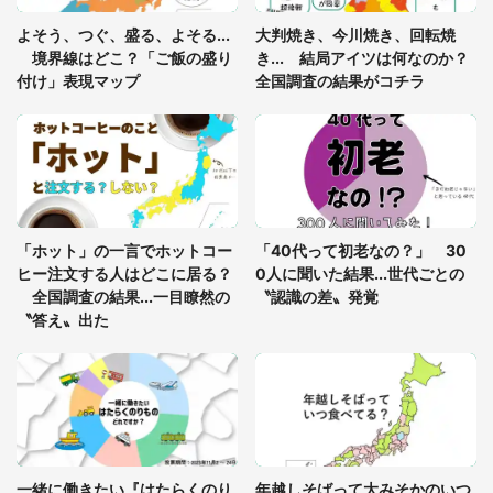
「ゾワゾワする」「本当に気持ち悪い」 道端でバ
よそう、つぐ、盛る、よそる...
大判焼き、今川焼き、回転焼
グっちゃってた〝野生の野菜〟に6.5万人戦慄
境界線はどこ？「ご飯の盛り
き... 結局アイツは何なのか？
付け」表現マップ
全国調査の結果がコチラ
「○○がない街に住んでいます」住人の呟きに30万
人驚がく 何が存在しないか、あなたはわかる？
「修学旅行に途中参加する娘を送って行ったら、真
っ暗な道で遭難状態。なんとか見つけた民家に助け
「ホット」の一言でホットコー
「40代って初老なの？」 30
を求めると、住人の男性が...」
ヒー注文する人はどこに居る？
0人に聞いた結果...世代ごとの
全国調査の結果...一目瞭然の
〝認識の差〟発覚
〝答え〟出た
一緒に働きたい『はたらくのり
年越しそばって大みそかのいつ