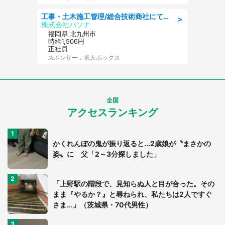
工事・土木施工管理/総合技術商社にて施工管理のお仕事/即日勤務可/車通勤可/工事・土木施工管理/生産・品質管理
＞
株式会社パソナ
福岡県 北九州市
時給1,506円
正社員
スポンサー：求人ボックス
全国
アクセスランキング
かくれんぼの鬼が振り返ると...2歳娘が〝まさかの
姿〟に 父「2～3分探しました」
「上野駅の階段で、見知らぬ人と目が合った。その
まま『やるか？』と尋ねられ、私たちは2人ですぐ
さま...」（茨城県・70代男性）