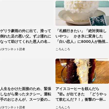
ゲリラ豪雨の外に出て、滑って
「札幌行きたい」「絶対美味し
倒れた足の悪い父。ずぶ濡れに
いやつ」 かき氷に変身した
なって助けてくれた恩人の名前
「白い恋人」に8000人が熱視
も聞かず...
線【期間限定】
Jタウンネット読者
ころんころ
人生をかけた面接のため、緊張
アイスコーヒーを頼んだら
しながら乗ったタクシー。運転
〝岩〟が出てきた 「どうやっ
手のおじさんが、スーツ姿の私
て飲むんだ？！」衝撃の一杯が
を見て...（福岡県・30代女性）
話題
Jタウンネット読者
ころんころ