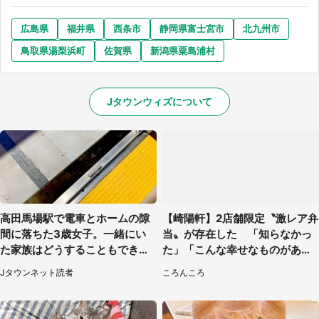
広島県
福井県
西条市
静岡県富士宮市
北九州市
鳥取県湯梨浜町
佐賀県
新潟県粟島浦村
Jタウンウィズについて
高田馬場駅で電車とホームの隙
【崎陽軒】2店舗限定〝激レア弁
間に落ちた3歳女子。一緒にい
当〟が存在した 「知らなかっ
た家族はどうすることもできな
た」「こんな幸せなものがあっ
くて...（埼玉県・50代女性）
たなんて...」
Jタウンネット読者
ころんころ