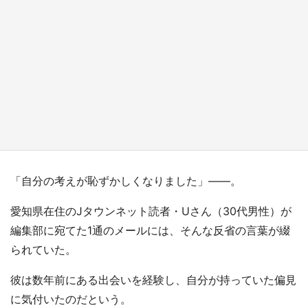
『小林さんちのメイドラゴン』と舞台のモデ
ル・越谷がコラボ 田んぼアートの見頃にあわ
せて企画続々【7／31～】
もっとみる
「自分の考えが恥ずかしくなりました」――。
愛知県在住のJタウンネット読者・Uさん（30代男性）が
編集部に宛てた1通のメールには、そんな反省の言葉が綴
られていた。
彼は数年前にある出会いを経験し、自分が持っていた偏見
に気付いたのだという。