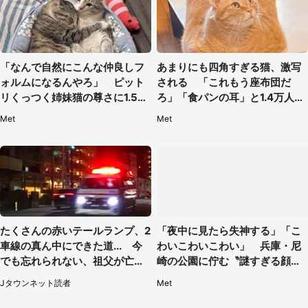
「なんで自然にこんな仲良しフ
あまりにも四角すぎる猫、激写
ォルムになるんやろ」 ピット
される 「これもう座布団だ
リくっつく姉妹猫の尊さに1.5万
ろ」「食パンの耳」と1.4万人困
人もん絶
惑
Met
Met
たくさんの赤いテールランプ、2
「夜中に見たら失神する」「こ
車線の真ん中にできた道... 今
わいこわいこわい」 兵庫・尼
でも忘れられない、祖父が亡く
崎の公園に佇む〝謎すぎる顔〟
なった夜に見た光景（30代女
に1.3万人戦慄
Jタウンネット読者
Met
性）