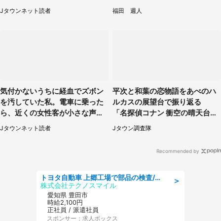
（茨城県・50代女性）
に5.3万人驚がく
Jタウンネット読者
福田 週人
気付かないうちに経血でズボン
平次と和葉の恋物語をあべのハ
を汚していた私。電車に乗った
ルカスの展望台で振り返る
ら、近くの女性客が小さな声で
「名探偵コナン 衝空の晴天台
（千葉県・10代女性）
（ハルカス）」コラボメニュー
Jタウンネット読者
Jタウン調査隊
も恋の味【7／24～11／29】
Recommended by
トヨタ自動車 上郷工場で部品の検査/特典168万/tutumi
＞
株式会社テクノスマイル
愛知県 豊田市
時給2,100円
正社員 / 派遣社員
スポンサー：求人ボックス