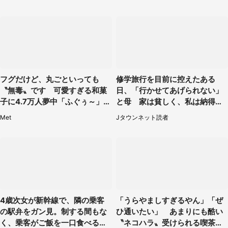
フグだけど、丸ごといっても
修学旅行を目前に控えたある
〝無毒〟です 可愛すぎる和菓
日、「行かせてあげられない」
子に4.7万人夢中「ふぐぅ～」
と母 家は貧しく、私は納得し
「職人の技ですね」
たけれど...（北海道・70代以上
Met
Jタウンネット読者
女性）
4歳次女が新幹線で、隣の乗客
「うらやましすぎるやん」「ぜ
の駅弁をガン見。制する間もな
ひ通いたい」 あまりにも酷い
く、乗客がご飯を一口食べると
〝ネコハラ〟受けられる喫茶店