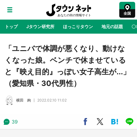
全国
トップ
Jタウン研究所
ほっこりタウン
地元の話題
〇
地域×二次元
絶景
あの時はありがとう
物語がはじ
「ユニバで体調が悪くなり、動けな
くなった娘。ベンチで休ませている
ラプラス・ダークネスが栃木県を征服！？ 県
と『映え目的』っぽい女子高生が...」
公式プロモ動画で「聖地」が生産されてます
【7／31～1／31】
（愛知県・30代男性）
『薬屋のひとりごと』の〝舞〟の世界に入り込
横田 絢
2022.02.10 11:02
む 六本木ヒルズ展望台でコラボ、本邦初公開
の「猫猫像」も【8／1～10／26】
39
日向翔陽＆影山飛雄が笹かまを食べる！ アニ
メ『ハイキュー！！』×老舗「鐘崎」コラボで
限定グッズも【8／1～31】