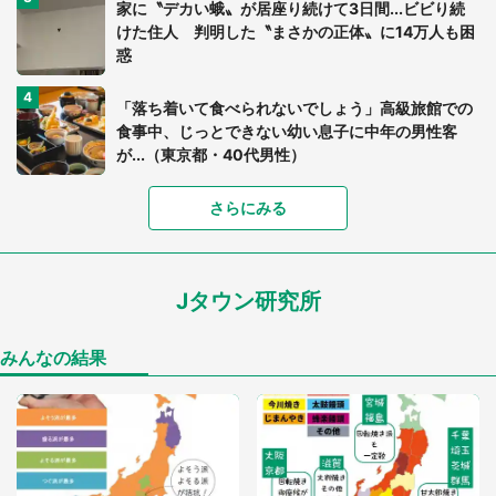
家に〝デカい蛾〟が居座り続けて3日間...ビビり続
けた住人 判明した〝まさかの正体〟に14万人も困
惑
「落ち着いて食べられないでしょう」高級旅館での
食事中、じっとできない幼い息子に中年の男性客
が...（東京都・40代男性）
「富豪すぎ」1歳息子の〝店頭駄々こね〟の内容に1.
さらにみる
7万人驚がく 「お菓子売り場ならまだしも...」「ハ
ードル高い」
Jタウン研究所
あまりにも四角すぎる猫、激写される 「これもう
座布団だろ」「食パンの耳」と1.4万人困惑
みんなの結果
「閉所恐怖症の私は新幹線で大パニック。隣席の青
年に『手を繋いで』とお願いしたら...」 体験談に
8万人感動