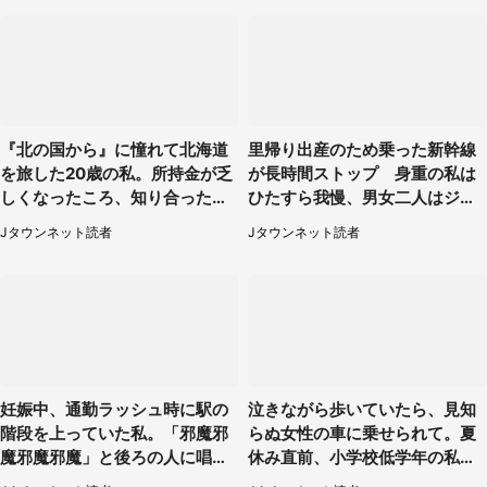
『北の国から』に憧れて北海道
里帰り出産のため乗った新幹線
を旅した20歳の私。所持金が乏
が長時間ストップ 身重の私は
しくなったころ、知り合ったオ
ひたすら我慢、男女二人はジュ
ジサンに連れて行かれたのは
ースを買ってきて（50代女性）
Jタウンネット読者
Jタウンネット読者
（福岡県・50代男性）
妊娠中、通勤ラッシュ時に駅の
泣きながら歩いていたら、見知
階段を上っていた私。「邪魔邪
らぬ女性の車に乗せられて。夏
魔邪魔邪魔」と後ろの人に唱え
休み直前、小学校低学年の私に
られて（神奈川県・30代女性）
起きたこと（広島県・30代女