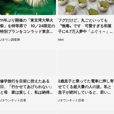
11年ぶり開催の「東京湾大華火
フグだけど、丸ごといっても
祭」を特等席で 10／24限定の
〝無毒〟です 可愛すぎる和菓
特別プランをコンラッド東京が
子に4.7万人夢中「ふぐぅ～」
販売【8／3～10／16】
「職人の技ですね」
Jタウン調査隊
Met
修学旅行を目前に控えたある
2歳息子と乗ってた電車に押し寄
日、「行かせてあげられない」
せてくる超大量の人の波。私と
と母 家は貧しく、私は納得し
息子が絶叫していると、若いカ
たけれど...（北海道・70代以上
ップルの乗客が...（東京都・60
Jタウンネット読者
Jタウンネット読者
女性）
代女性）