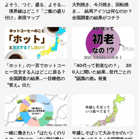
「ゾワゾワする」「本当に気持ち悪い」 道端でバ
よそう、つぐ、盛る、よそる...
大判焼き、今川焼き、回転焼
グっちゃってた〝野生の野菜〟に6.5万人戦慄
境界線はどこ？「ご飯の盛り
き... 結局アイツは何なのか？
付け」表現マップ
全国調査の結果がコチラ
「○○がない街に住んでいます」住人の呟きに30万
人驚がく 何が存在しないか、あなたはわかる？
「修学旅行に途中参加する娘を送って行ったら、真
っ暗な道で遭難状態。なんとか見つけた民家に助け
「ホット」の一言でホットコー
「40代って初老なの？」 30
を求めると、住人の男性が...」
ヒー注文する人はどこに居る？
0人に聞いた結果...世代ごとの
全国調査の結果...一目瞭然の
〝認識の差〟発覚
〝答え〟出た
一緒に働きたい『はたらくのり
年越しそばって大みそかのいつ