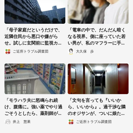
「母子家庭だというだけで、
「電車の中で、だんだん暗く
近隣住民から悪口や嫌がら
なる視界。側に座っていた若
せ。試しに玄関前に監視カメ
い男が、私のマフラーに手を
ラを付けると...」（静岡県・5
かけて...」（都道府県不明、4
ご近所トラブル調査団
大久保 歩
0代女性）
0代男性）
「モラハラ夫に怒鳴られ続
「文句を言っても『いいか
け、腹痛に。強い薬でやり過
ら、いいから』。過干渉な隣
ごそうとしたら、薬剤師が
のオジサンが、ついに娘たち
『あなたには売れない』」
を勝手に連れ出して...」（神
井上 慧果
ご近所トラブル調査団
（愛知県・40代女性）
奈川県・50代女性）