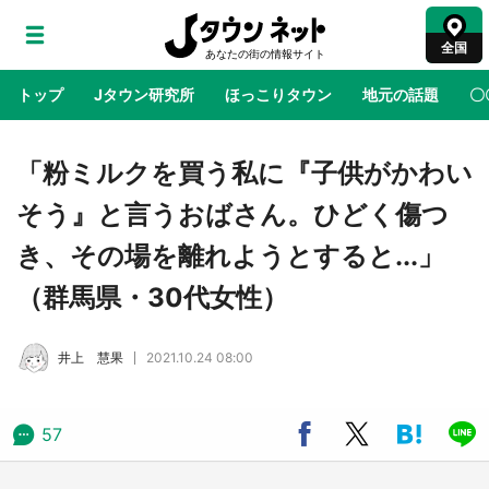
全国
トップ
Jタウン研究所
ほっこりタウン
地元の話題
〇
地域×二次元
絶景
あの時はありがとう
物語がはじ
「粉ミルクを買う私に『子供がかわい
そう』と言うおばさん。ひどく傷つ
ラプラス・ダークネスが栃木県を征服！？ 県
き、その場を離れようとすると...」
公式プロモ動画で「聖地」が生産されてます
【7／31～1／31】
（群馬県・30代女性）
『薬屋のひとりごと』の〝舞〟の世界に入り込
井上 慧果
2021.10.24 08:00
む 六本木ヒルズ展望台でコラボ、本邦初公開
の「猫猫像」も【8／1～10／26】
57
日向翔陽＆影山飛雄が笹かまを食べる！ アニ
メ『ハイキュー！！』×老舗「鐘崎」コラボで
限定グッズも【8／1～31】