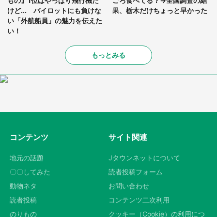
もの』1位はやっぱり飛行機だ
ごろ食べてる？→全国調査の結
けど... パイロットにも負けな
果、栃木だけちょっと早かった
い「外航船員」の魅力を伝えた
い！
もっとみる
コンテンツ
サイト関連
地元の話題
Jタウンネットについて
〇〇してみた
読者投稿フォーム
動物ネタ
お問い合わせ
読者投稿
コンテンツ二次利用
のりもの
クッキー（Cookie）の利用につ