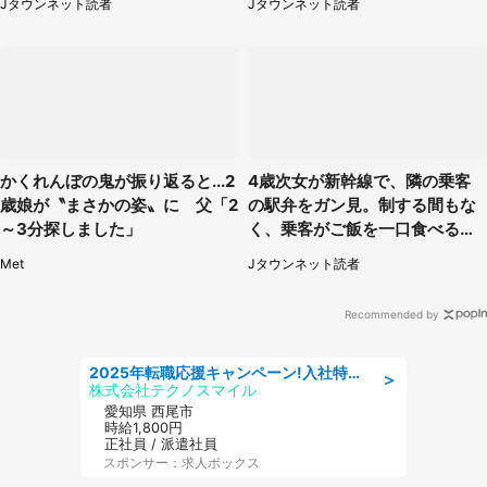
Jタウンネット読者
Jタウンネット読者
性）
かくれんぼの鬼が振り返ると...2
4歳次女が新幹線で、隣の乗客
歳娘が〝まさかの姿〟に 父「2
の駅弁をガン見。制する間もな
～3分探しました」
く、乗客がご飯を一口食べると
（茨城県・50代女性）
Met
Jタウンネット読者
Recommended by
2025年転職応援キャンペーン!入社特典58万円/デンソーで働こう!自動車工場で小型部品の検査業務 denso aichi
＞
株式会社テクノスマイル
愛知県 西尾市
時給1,800円
正社員 / 派遣社員
スポンサー：求人ボックス