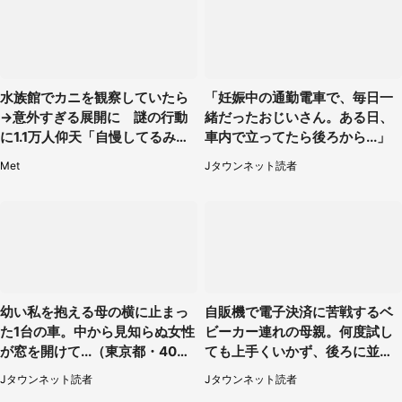
水族館でカニを観察していたら
「妊娠中の通勤電車で、毎日一
→意外すぎる展開に 謎の行動
緒だったおじいさん。ある日、
に1.1万人仰天「自慢してるみた
車内で立ってたら後ろから...」
い」
Met
Jタウンネット読者
幼い私を抱える母の横に止まっ
自販機で電子決済に苦戦するベ
た1台の車。中から見知らぬ女性
ビーカー連れの母親。何度試し
が窓を開けて...（東京都・40代
ても上手くいかず、後ろに並ん
男性）
でた私は思わず...（埼玉県・20
Jタウンネット読者
Jタウンネット読者
代女性）