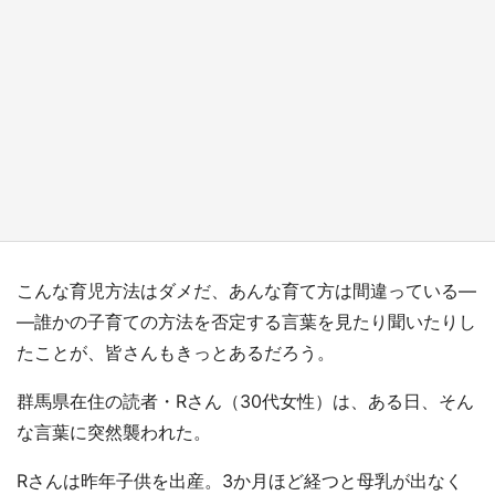
『小林さんちのメイドラゴン』と舞台のモデ
ル・越谷がコラボ 田んぼアートの見頃にあわ
せて企画続々【7／31～】
もっとみる
こんな育児方法はダメだ、あんな育て方は間違っている―
―誰かの子育ての方法を否定する言葉を見たり聞いたりし
たことが、皆さんもきっとあるだろう。
群馬県在住の読者・Rさん（30代女性）は、ある日、そん
な言葉に突然襲われた。
Rさんは昨年子供を出産。3か月ほど経つと母乳が出なく