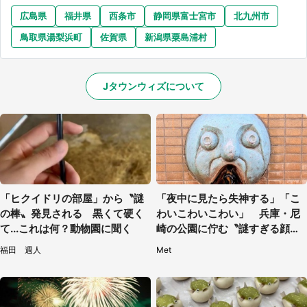
広島県
福井県
西条市
静岡県富士宮市
北九州市
鳥取県湯梨浜町
佐賀県
新潟県粟島浦村
Jタウンウィズについて
「ヒクイドリの部屋」から〝謎
「夜中に見たら失神する」「こ
の棒〟発見される 黒くて硬く
わいこわいこわい」 兵庫・尼
て...これは何？動物園に聞く
崎の公園に佇む〝謎すぎる顔〟
に1.3万人戦慄
福田 週人
Met