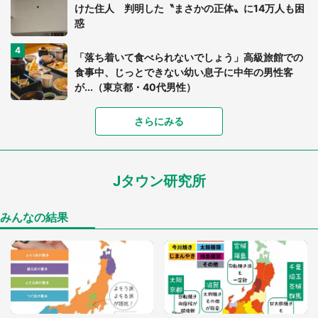
けた住人 判明した〝まさかの正体〟に14万人も困
惑
「落ち着いて食べられないでしょう」高級旅館での
食事中、じっとできない幼い息子に中年の男性客
が...（東京都・40代男性）
「富豪すぎ」1歳息子の〝店頭駄々こね〟の内容に1.
さらにみる
7万人驚がく 「お菓子売り場ならまだしも...」「ハ
ードル高い」
Jタウン研究所
あまりにも四角すぎる猫、激写される 「これもう
座布団だろ」「食パンの耳」と1.4万人困惑
みんなの結果
「閉所恐怖症の私は新幹線で大パニック。隣席の青
年に『手を繋いで』とお願いしたら...」 体験談に
8万人感動