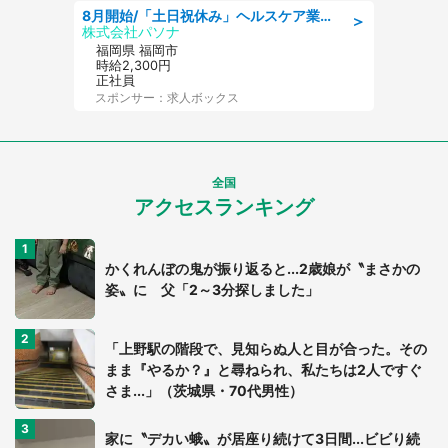
8月開始/「土日祝休み」ヘルスケア業界の産業保健師/高時給/未経験OK/要資格:保健師、正看護師
＞
株式会社パソナ
福岡県 福岡市
時給2,300円
正社員
スポンサー：求人ボックス
全国
アクセスランキング
かくれんぼの鬼が振り返ると...2歳娘が〝まさかの
姿〟に 父「2～3分探しました」
「上野駅の階段で、見知らぬ人と目が合った。その
まま『やるか？』と尋ねられ、私たちは2人ですぐ
さま...」（茨城県・70代男性）
家に〝デカい蛾〟が居座り続けて3日間...ビビり続