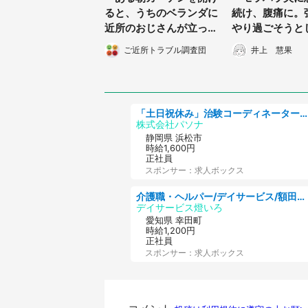
ると、うちのベランダに
続け、腹痛に。
近所のおじさんが立って
やり過ごそうと
いて...」（東京都・50
薬剤師が『あな
ご近所トラブル調査団
井上 慧果
代女性）
れない』」（愛
0代女性）
「土日祝休み」治験コーディネーターのお仕事/未経験OK
株式会社パソナ
静岡県 浜松市
時給1,600円
正社員
スポンサー：求人ボックス
介護職・ヘルパー/デイサービス/額田郡幸田町/JR東海道本線 幸田/愛知県
デイサービス燈いろ
愛知県 幸田町
時給1,200円
正社員
スポンサー：求人ボックス