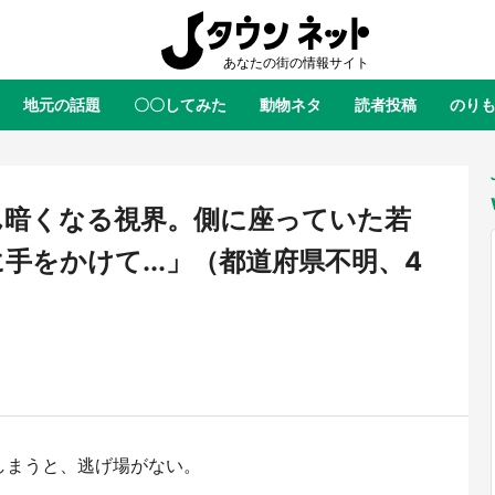
地元の話題
〇〇してみた
動物ネタ
読者投稿
のり
全国
全国
北海道
北海道
元
絶景
あの時はありがとう
物語がはじまる町へ
ふ
青森
岩手
宮城
秋田
東北
ん暗くなる視界。側に座っていた若
茨城
栃木
群馬
埼玉
関東
手をかけて...」（都道府県不明、4
新潟
山梨
長野
甲信越
岐阜
静岡
愛知
三重
東海
富山
石川
福井
北陸
滋賀
京都
大阪
兵庫
関西
鳥取
島根
岡山
広島
中国
屋のひとりごと』の〝舞〟の世界
日向翔陽＆影山飛雄が笹かまを食
しまうと、逃げ場がない。
り込む 六本木ヒルズ展望台でコ
る！ アニメ『ハイキュー！！』
徳島
香川
愛媛
高知
四国
、本邦初公開の「猫猫像」も【8
舗「鐘崎」コラボで限定グッズも