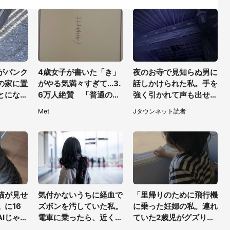
がパンク
4歳女子が書いた「き」
夜のお寺で見知らぬ男に
の家に置
がやる気満々すぎて...3.
話しかけられた私。手を
とになっ
6万人絶賛 「普通のよ
強く引かれて声も出せ
りに行く
り強そう」「きき迫る」
ず...（東京都・40代女
Met
Jタウンネット読者
（東京都・
性）
猫が見せ
気付かないうちに経血で
「里帰りのために飛行機
に16
ズボンを汚していた私。
に乗った妊婦の私。連れ
Iじゃな
電車に乗ったら、近くの
ていた2歳児がグズりだ
そのうち喋
女性客が小さな声で（千
すと、近くの乗客たち