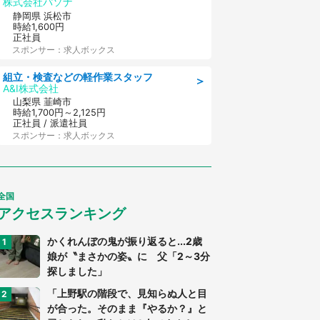
株式会社パソナ
静岡県 浜松市
時給1,600円
正社員
スポンサー：求人ボックス
組立・検査などの軽作業スタッフ
＞
A&I株式会社
山梨県 韮崎市
時給1,700円～2,125円
正社員 / 派遣社員
スポンサー：求人ボックス
全国
アクセスランキング
かくれんぼの鬼が振り返ると...2歳
娘が〝まさかの姿〟に 父「2～3分
探しました」
「上野駅の階段で、見知らぬ人と目
が合った。そのまま『やるか？』と