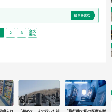
続きを読む
全文
1
2
3
表示
怒鳴られ
「初めて一人で行った祖
「飛行機で私の座席を蹴