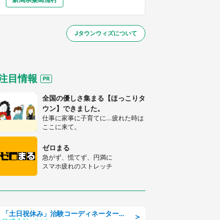
大分
宮崎
鹿児島
沖縄
～】
Jタウンウィズについて
する
注目情報
全国の優しさ集まる【ほっこりタ
ウン】できました。
仕事に家事に子育てに...疲れた時は
ここに来て。
ゼロまる
急がず、慌てず、円満に
スマホ疲れのストレッチ
「土日祝休み」治験コーディネーターのお仕事/未経験OK
＞