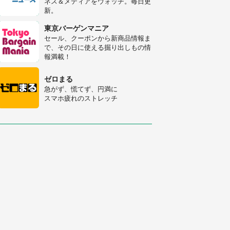
ネス＆メディアをウォッチ。毎日更
新。
「修学旅行に途中参加する娘を送っ
て行ったら、真っ暗な道で遭難状
東京バーゲンマニア
態。なんとか見つけた民家に助けを
セール、クーポンから新商品情報ま
求めると、住人の男性が...」
で、その日に使える掘り出しもの情
「孫にあげると思って、あなたにこ
報満載！
れをあげる」 真夏の山道で見知ら
ぬお婆さんに握らされたもの（山口
ゼロまる
県・30代女性）
急がず、慌てず、円満に
スマホ疲れのストレッチ