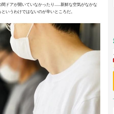
福岡
佐賀
長崎
熊本
ドアが開いていなかったり......新鮮な空気がなかな
～10／26】
九州
／1～31】
もっとみる
るというわけではないのが辛いところだ。
選択