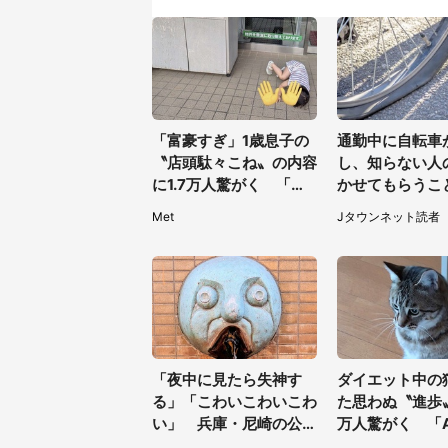
「富豪すぎ」1歳息子の
通勤中に自転車
〝店頭駄々こね〟の内容
し、知らない人
に1.7万人驚がく 「お
かせてもらうこ
菓子売り場ならまだし
た私。帰りに取
Met
Jタウンネット読者
も...」「ハードル高い」
と、なんと...
40代女性）
「夜中に見たら失神す
ダイエット中の
る」「こわいこわいこわ
た思わぬ〝進歩〟
い」 兵庫・尼崎の公園
万人驚がく 「A
に佇む〝謎すぎる顔〟に
いだと...」「