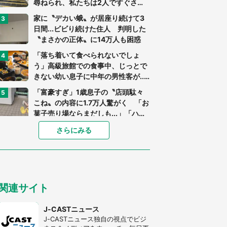
尋ねられ、私たちは2人ですぐさ
ま...」（茨城県・70代男性）
家に〝デカい蛾〟が居座り続けて3
日間...ビビり続けた住人 判明した
〝まさかの正体〟に14万人も困惑
「落ち着いて食べられないでしょ
う」高級旅館での食事中、じっとで
きない幼い息子に中年の男性客が...
（東京都・40代男性）
「富豪すぎ」1歳息子の〝店頭駄々
こね〟の内容に1.7万人驚がく 「お
菓子売り場ならまだしも...」「ハー
ドル高い」
「閉所恐怖症の私は新幹線で大パニ
さらにみる
ック。隣席の青年に『手を繋いで』
とお願いしたら...」 体験談に8万
人感動
「ゾワゾワする」「本当に気持ち悪
い」 道端でバグっちゃってた〝野
関連サイト
生の野菜〟に6.5万人戦慄
あまりにも四角すぎる猫、激写され
J-CASTニュース
る 「これもう座布団だろ」「食パ
J-CASTニュース独自の視点でビジ
ンの耳」と1.4万人困惑