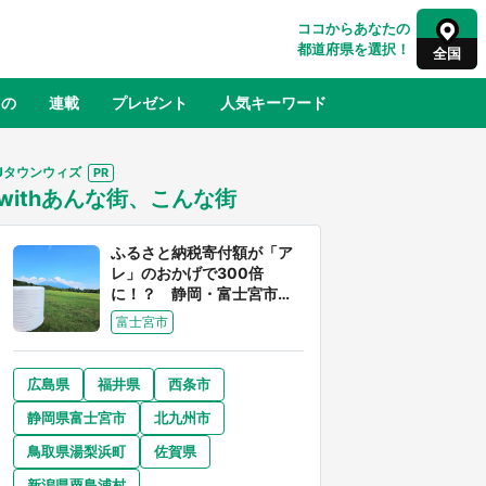
ココからあなたの
都道府県を選択！
全国
もの
連載
プレゼント
人気キーワード
Jタウンウィズ
withあんな街、こんな街
るさと納税
山形
福島
千葉
東京
神奈川
ふるさと納税寄付額が「ア
レ」のおかげで300倍
に！？ 静岡・富士宮市は
富士山産の魅力あふれるス
富士宮市
ゴイ街
広島県
福井県
西条市
奈良
和歌山
静岡県富士宮市
北九州市
山口
べ
『小林さんちのメイドラゴン』と舞台
鳥取県湯梨浜町
佐賀県
×老
のモデル・越谷がコラボ 田んぼアー
【8
トの見頃にあわせて企画続々【7／31
新潟県粟島浦村