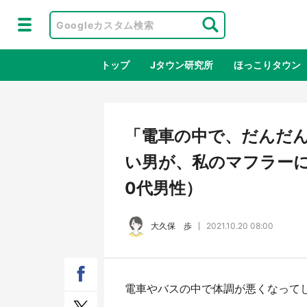
トップ
Jタウン研究所
ほっこりタウン
地域×二次
「電車の中で、だんだ
い男が、私のマフラーに
0代男性）
大久保 歩
2021.10.20 08:00
ラプラス・ダークネスが栃木県を征
『薬
電車やバスの中で体調が悪くなって
服！？ 県公式プロモ動画で「聖地」
に入
が生産されてます【7／31～1／31】
ラボ