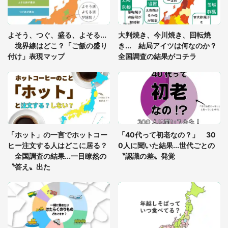
「閉所恐怖症の私は新幹線で大パニック。隣席の青
年に『手を繋いで』とお願いしたら...」 体験談に
よそう、つぐ、盛る、よそる...
大判焼き、今川焼き、回転焼
8万人感動
境界線はどこ？「ご飯の盛り
き... 結局アイツは何なのか？
付け」表現マップ
全国調査の結果がコチラ
梅田の地下街でベビーカーを押しつつ迷う私に、見
知らぬおじいさんがわざわざ声をかけてきて（兵庫
県・30代女性）
「ゾワゾワする」「本当に気持ち悪い」 道端でバ
グっちゃってた〝野生の野菜〟に6.5万人戦慄
「ホット」の一言でホットコー
「40代って初老なの？」 30
ヒー注文する人はどこに居る？
0人に聞いた結果...世代ごとの
全国調査の結果...一目瞭然の
〝認識の差〟発覚
〝答え〟出た