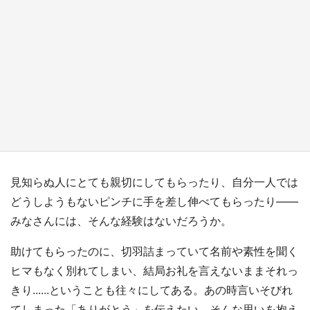
新宿駅に〝巨人用少女漫画〟が出現！？ バカ
デカサイズで、ページもめくれる『CIPHER』
『桜蘭高校ホスト部』『夏目友人帳』【～7／
26】
もっとみる
見知らぬ人にとても親切にしてもらったり、自分一人では
どうしようもないピンチに手を差し伸べてもらったり――
みなさんには、そんな経験はないだろうか。
助けてもらったのに、切羽詰まっていて名前や素性を聞く
ヒマもなく別れてしまい、結局お礼を言えないままそれっ
きり......ということも往々にしてある。あの時言いそびれ
てしまった「ありがとう」を伝えたい、そんな思いを抱え