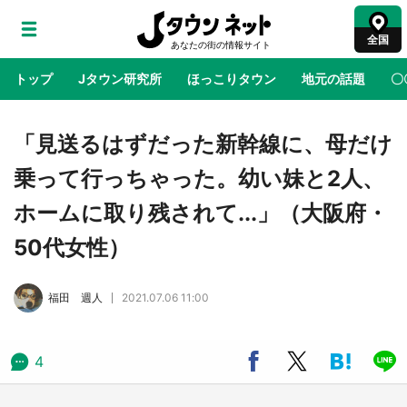
全国
トップ
Jタウン研究所
ほっこりタウン
地元の話題
〇
地域×二次元
絶景
あの時はありがとう
物語がはじ
「見送るはずだった新幹線に、母だけ
乗って行っちゃった。幼い妹と2人、
『薬屋のひとりごと』の〝舞〟の世界に入り込
ホームに取り残されて...」（大阪府・
む 六本木ヒルズ展望台でコラボ、本邦初公開
の「猫猫像」も【8／1～10／26】
50代女性）
日向翔陽＆影山飛雄が笹かまを食べる！ アニ
福田 週人
2021.07.06 11:00
メ『ハイキュー！！』×老舗「鐘崎」コラボで
限定グッズも【8／1～31】
4
『小林さんちのメイドラゴン』と舞台のモデ
ル・越谷がコラボ 田んぼアートの見頃にあわ
せて企画続々【7／31～】