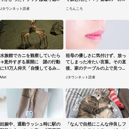
ていき...（福岡県・30代女性）
話題
Jタウンネット読者
ころんころ
水族館でカニを観察していたら
祖母の優しさに気付けず、放っ
→意外すぎる展開に 謎の行動
てしまった冷たい言葉。その直
に1.1万人仰天「自慢してるみた
後、家のテーブルの上で見つけ
い」
たものは（福岡県・30代女性）
Met
Jタウンネット読者
妊娠中、通勤ラッシュ時に駅の
「なんで自然にこんな仲良しフ