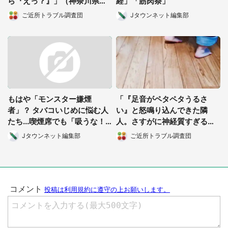
ら『えっ？』」（神奈川県・
経」「筋肉祭」
30代主婦）
ご近所トラブル調査団
Jタウンネット編集部
もはや「モンスター嫌煙
「『足音がペタペタうるさ
者」？ タバコいじめに悩む人
い』と怒鳴り込んできた隣
たち...喫煙席でも「吸うな！
人。さすがに神経質すぎると
許せん！」
思ったら、やっぱり...」（大
Jタウンネット編集部
ご近所トラブル調査団
阪府・30代女性）