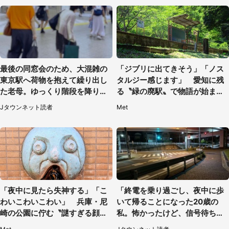
最後の同窓会のため、大混雑の
「ジブリに出てきそう」「ノス
東京駅へ荷物を抱えて繰り出し
タルジー感じます」 愛知に残
た老母。ゆっくり階段を降りて
る〝緑の廃駅〟で物語が始まり
たらスーツの男性が（東京都・
そう
Jタウンネット読者
Met
50代女性）
「夜中に見たら失神する」「こ
「終電を乗り過ごし、夜中に歩
わいこわいこわい」 兵庫・尼
いて帰ることになった20歳の
崎の公園に佇む〝謎すぎる顔〟
私。怖かったけど、信号待ちの
に1.3万人戦慄
車に道を尋ねたら...」（埼玉