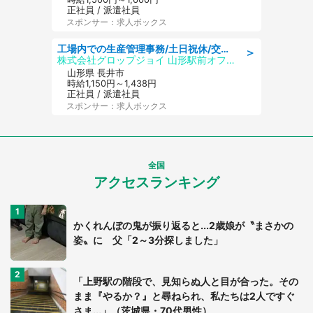
正社員 / 派遣社員
スポンサー：求人ボックス
工場内での生産管理事務/土日祝休/交通費支給
＞
株式会社グロップジョイ 山形駅前オフィス
山形県 長井市
時給1,150円～1,438円
正社員 / 派遣社員
スポンサー：求人ボックス
全国
アクセスランキング
かくれんぼの鬼が振り返ると...2歳娘が〝まさかの
姿〟に 父「2～3分探しました」
「上野駅の階段で、見知らぬ人と目が合った。その
まま『やるか？』と尋ねられ、私たちは2人ですぐ
さま...」（茨城県・70代男性）