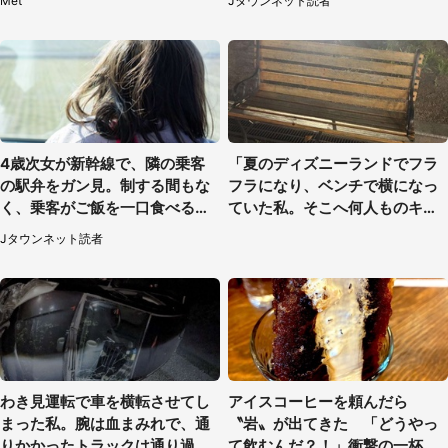
Met
Jタウンネット読者
県・60代女性）
4歳次女が新幹線で、隣の乗客
「夏のディズニーランドでフラ
の駅弁をガン見。制する間もな
フラになり、ベンチで横になっ
く、乗客がご飯を一口食べると
ていた私。そこへ何人ものキャ
（茨城県・50代女性）
ストがやってきて」（埼玉県・2
Jタウンネット読者
0代女性）
わき見運転で車を横転させてし
アイスコーヒーを頼んだら
まった私。腕は血まみれで、通
〝岩〟が出てきた 「どうやっ
りかかったトラックは通り過ぎ
て飲むんだ？！」衝撃の一杯が