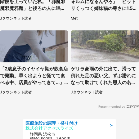
階段を上っていた私。「邪魔邪
ォルムになるんやろ」 ピット
魔邪魔邪魔」と後ろの人に唱え
リくっつく姉妹猫の尊さに1.5万
られて（神奈川県・30代女性）
人もん絶
Jタウンネット読者
Met
「2歳息子のイヤイヤ期が飲食店
ゲリラ豪雨の外に出て、滑って
で発動。早く出ようと慌てて食
倒れた足の悪い父。ずぶ濡れに
べる中、店員がやってきて...」
なって助けてくれた恩人の名前
（岡山県・40代女性）
も聞かず...
Jタウンネット読者
Jタウンネット読者
Recommended by
医療施設の調理・盛り付け
＞
株式会社アクセスライズ
静岡県 浜松市
時給1,500円～1,600円