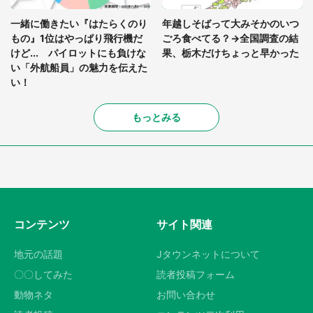
一緒に働きたい『はたらくのり
年越しそばって大みそかのいつ
もの』1位はやっぱり飛行機だ
ごろ食べてる？→全国調査の結
けど... パイロットにも負けな
果、栃木だけちょっと早かった
い「外航船員」の魅力を伝えた
い！
もっとみる
コンテンツ
サイト関連
地元の話題
Jタウンネットについて
〇〇してみた
読者投稿フォーム
動物ネタ
お問い合わせ