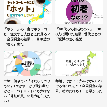
っ暗な道で遭難状態。なんとか見つけた民家に助け
を求めると、住人の男性が...」
「孫にあげると思って、あなたにこれをあげる」
真夏の山道で見知らぬお婆さんに握らされたもの
「ホット」の一言でホットコー
「40代って初老なの？」 30
（山口県・30代女性）
ヒー注文する人はどこに居る？
0人に聞いた結果...世代ごとの
全国調査の結果...一目瞭然の
〝認識の差〟発覚
〝答え〟出た
一緒に働きたい『はたらくのり
年越しそばって大みそかのいつ
もの』1位はやっぱり飛行機だ
ごろ食べてる？→全国調査の結
けど... パイロットにも負けな
果、栃木だけちょっと早かった
い「外航船員」の魅力を伝えた
い！