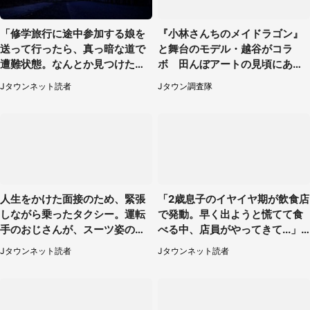
「修学旅行に途中参加する娘を
『小林さんちのメイドラゴン』
送って行ったら、真っ暗な道で
と舞台のモデル・越谷がコラ
遭難状態。なんとか見つけた民
ボ 田んぼアートの見頃にあわ
家に助けを求めると、住人の男
せて企画続々【7／31～】
Jタウンネット読者
Jタウン調査隊
性が...」
人生をかけた面接のため、緊張
「2歳息子のイヤイヤ期が飲食店
しながら乗ったタクシー。運転
で発動。早く出ようと慌てて食
手のおじさんが、スーツ姿の私
べる中、店員がやってきて...」
を見て...（福岡県・30代女性）
（岡山県・40代女性）
Jタウンネット読者
Jタウンネット読者