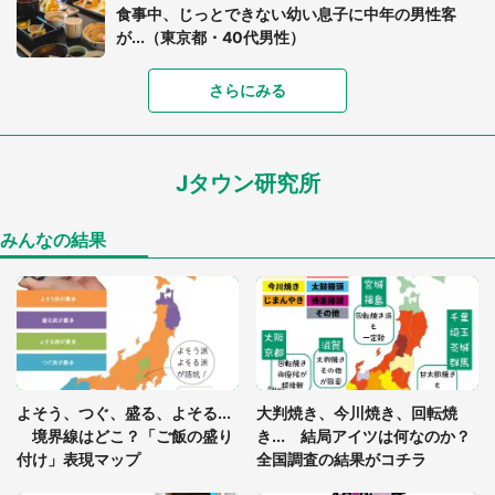
食事中、じっとできない幼い息子に中年の男性客
が...（東京都・40代男性）
「富豪すぎ」1歳息子の〝店頭駄々こね〟の内容に1.
さらにみる
7万人驚がく 「お菓子売り場ならまだしも...」「ハ
ードル高い」
Jタウン研究所
「閉所恐怖症の私は新幹線で大パニック。隣席の青
年に『手を繋いで』とお願いしたら...」 体験談に
8万人感動
みんなの結果
「ゾワゾワする」「本当に気持ち悪い」 道端でバ
グっちゃってた〝野生の野菜〟に6.5万人戦慄
あまりにも四角すぎる猫、激写される 「これもう
よそう、つぐ、盛る、よそる...
大判焼き、今川焼き、回転焼
座布団だろ」「食パンの耳」と1.4万人困惑
境界線はどこ？「ご飯の盛り
き... 結局アイツは何なのか？
付け」表現マップ
全国調査の結果がコチラ
「修学旅行に途中参加する娘を送って行ったら、真