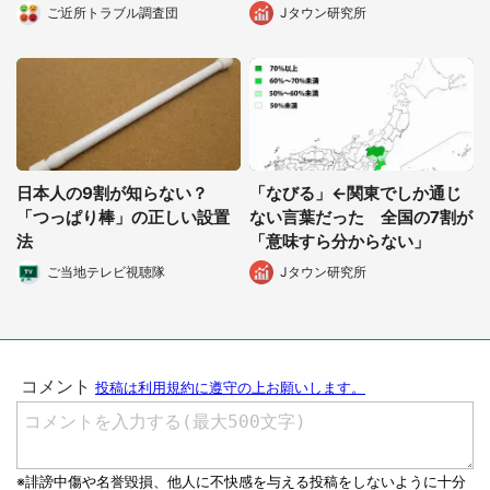
めました」（都道府県不明・
の...
ご近所トラブル調査団
Jタウン研究所
女性）
日本人の9割が知らない？
「なびる」←関東でしか通じ
「つっぱり棒」の正しい設置
ない言葉だった 全国の7割が
法
「意味すら分からない」
ご当地テレビ視聴隊
Jタウン研究所
都道府選択