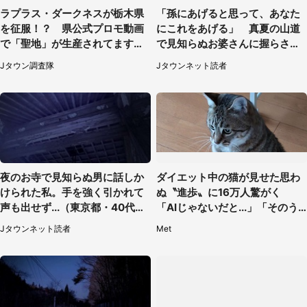
ラプラス・ダークネスが栃木県
「孫にあげると思って、あなた
を征服！？ 県公式プロモ動画
にこれをあげる」 真夏の山道
で「聖地」が生産されてます【7
で見知らぬお婆さんに握らされ
／31～1／31】
たもの（山口県・30代女性）
Jタウン調査隊
Jタウンネット読者
夜のお寺で見知らぬ男に話しか
ダイエット中の猫が見せた思わ
けられた私。手を強く引かれて
ぬ〝進歩〟に16万人驚がく
声も出せず...（東京都・40代女
「AIじゃないだと...」「そのう
性）
ち喋りそう」
Jタウンネット読者
Met