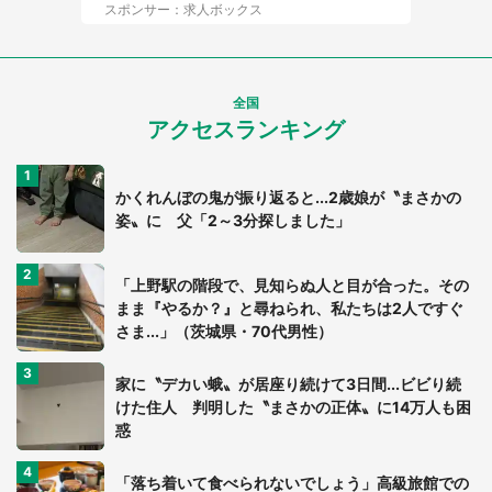
スポンサー：求人ボックス
全国
アクセスランキング
かくれんぼの鬼が振り返ると...2歳娘が〝まさかの
姿〟に 父「2～3分探しました」
「上野駅の階段で、見知らぬ人と目が合った。その
まま『やるか？』と尋ねられ、私たちは2人ですぐ
さま...」（茨城県・70代男性）
家に〝デカい蛾〟が居座り続けて3日間...ビビり続
けた住人 判明した〝まさかの正体〟に14万人も困
惑
「落ち着いて食べられないでしょう」高級旅館での