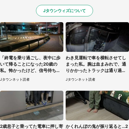
Jタウンウィズについて
「終電を乗り過ごし、夜中に歩
わき見運転で車を横転させてし
いて帰ることになった20歳の
まった私。腕は血まみれで、通
私。怖かったけど、信号待ちの
りかかったトラックは通り過ぎ
車に道を尋ねたら...」（埼玉
ていき...（福岡県・30代女性）
Jタウンネット読者
Jタウンネット読者
県・60代女性）
2歳息子と乗ってた電車に押し寄
かくれんぼの鬼が振り返ると...2