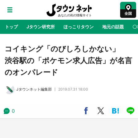
全国
トップ
Jタウン研究所
ほっこりタウン
地元の話題
〇
地域×二次元
絶景
あの時はありがとう
物語がはじ
コイキング「のびしろしかない」
渋谷駅の「ポケモン求人広告」が名言
ラプラス・ダークネスが栃木県を征服！？ 県
のオンパレード
公式プロモ動画で「聖地」が生産されてます
【7／31～1／31】
Jタウンネット編集部
2019.07.31 18:00
『薬屋のひとりごと』の〝舞〟の世界に入り込
む 六本木ヒルズ展望台でコラボ、本邦初公開
の「猫猫像」も【8／1～10／26】
0
日向翔陽＆影山飛雄が笹かまを食べる！ アニ
メ『ハイキュー！！』×老舗「鐘崎」コラボで
限定グッズも【8／1～31】