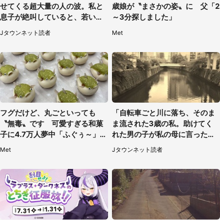
せてくる超大量の人の波。私と
歳娘が〝まさかの姿〟に 父「2
息子が絶叫していると、若いカ
～3分探しました」
ップルの乗客が...（東京都・60
Jタウンネット読者
Met
代女性）
フグだけど、丸ごといっても
「自転車ごと川に落ち、そのま
〝無毒〟です 可愛すぎる和菓
ま流された3歳の私。助けてく
子に4.7万人夢中「ふぐぅ～」
れた男の子が私の母に言ったの
「職人の技ですね」
は...」（千葉県・20代女性）
Met
Jタウンネット読者