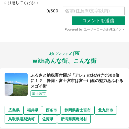
選択する
Jタウンウィズ
withあんな街、こんな街
ふるさと納税寄付額が「アレ」のおかげで300倍
に！？ 静岡・富士宮市は富士山産の魅力あふれる
スゴイ街
富士宮市
広島県
福井県
西条市
静岡県富士宮市
北九州市
鳥取県湯梨浜町
佐賀県
新潟県粟島浦村