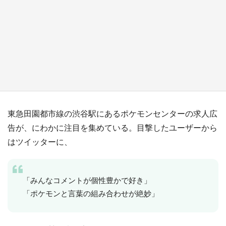
『小林さんちのメイドラゴン』と舞台のモデ
ル・越谷がコラボ 田んぼアートの見頃にあわ
せて企画続々【7／31～】
もっとみる
東急田園都市線の渋谷駅にあるポケモンセンターの求人広
告が、にわかに注目を集めている。目撃したユーザーから
はツイッターに、
「みんなコメントが個性豊かで好き」
「ポケモンと言葉の組み合わせが絶妙」