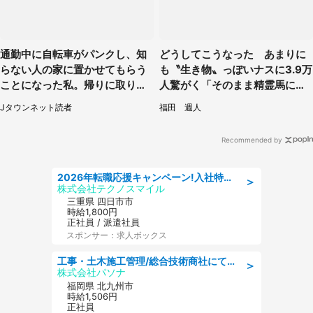
通勤中に自転車がパンクし、知
どうしてこうなった あまりに
らない人の家に置かせてもらう
も〝生き物〟っぽいナスに3.9万
ことになった私。帰りに取りに
人驚がく「そのまま精霊馬に使
行くと、なんと...（東京都・40
えそう」
Jタウンネット読者
福田 週人
代女性）
Recommended by
2026年転職応援キャンペーン!入社特典58万円/デンソーで働こう!自動車工場で小型部品の検査業務 denso aichi
＞
株式会社テクノスマイル
三重県 四日市市
時給1,800円
正社員 / 派遣社員
スポンサー：求人ボックス
工事・土木施工管理/総合技術商社にて施工管理のお仕事/即日勤務可/車通勤可/工事・土木施工管理/生産・品質管理
＞
株式会社パソナ
福岡県 北九州市
時給1,506円
正社員